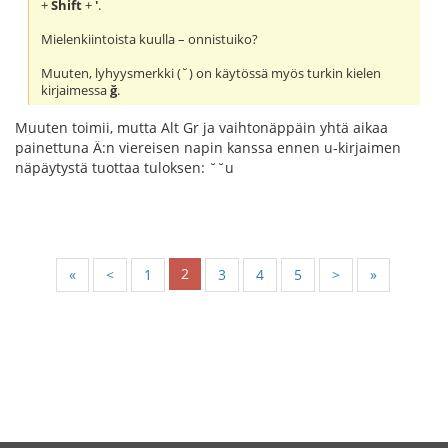
+
Shift
+
'
.
Mielenkiintoista kuulla – onnistuiko?
Muuten, lyhyysmerkki (˘) on käytössä myös turkin kielen
kirjaimessa
ğ
.
Muuten toimii, mutta Alt Gr ja vaihtonäppäin yhtä aikaa
painettuna Ä:n viereisen napin kanssa ennen u-kirjaimen
näpäytystä tuottaa tuloksen: ˘˘u
2
«
<
1
3
4
5
>
»