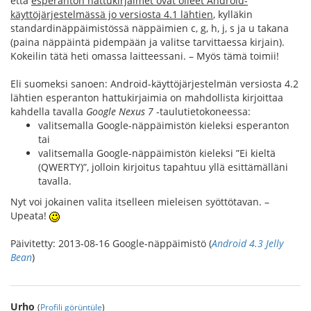
että
esperanton hattukirjaimet ovat olleet Android-
käyttöjärjestelmässä jo versiosta 4.1 lähtien
, kylläkin
standardinäppäimistössä näppäimien c, g, h, j, s ja u takana
(paina näppäintä pidempään ja valitse tarvittaessa kirjain).
Kokeilin tätä heti omassa laitteessani. – Myös tämä toimii!
Eli suomeksi sanoen: Android-käyttöjärjestelmän versiosta 4.2
lähtien esperanton hattukirjaimia on mahdollista kirjoittaa
kahdella tavalla
Google Nexus 7
-taulutietokoneessa:
valitsemalla Google-näppäimistön kieleksi esperanton
tai
valitsemalla Google-näppäimistön kieleksi ”Ei kieltä
(QWERTY)”, jolloin kirjoitus tapahtuu yllä esittämälläni
tavalla.
Nyt voi jokainen valita itselleen mieleisen syöttötavan. –
Upeata!
Päivitetty: 2013-08-16 Google-näppäimistö (
Android 4.3 Jelly
Bean
)
Urho
(
Profili görüntüle
)