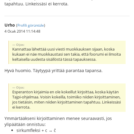
tapahtuu. Linkeissäsi ei kerrota.
Urho
(
Profili görüntüle
)
4 Ocak 2014 11:14:48
Oijos:
Kannattaa lähettää uusi viesti muokkauksen sijaan, koska
kukaan ei näe muokkaustasi sen takia, että foorumi ei ilmoita
keltaisella uudesta sisällöstä tässä tapauksessa.
Hyvä huomio. Täytyypä yrittää parantaa tapansa.
Oijos:
Esperanton kirjaimia en ole kokeillut kirjoittaa, koska käytän
Tajpi-ohjelmaa. Voisin kokeilla, toimiiko niiden kirjoittaminen,
jos tietäisin, miten niiden kirjoittaminen tapahtuu. Linkeissäsi
ei kerrota.
Ymmärtääkseni kirjoittaminen menee seuraavasti, jos
ylipäätään onnistuu:
sirkumfleksi + c → ĉ