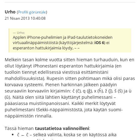
Urho
(
Profili görüntüle
)
21 Nisan 2013 10:40:08
Urho:
Applen iPhone-puhelimien ja iPad-taulutietokoneiden
virtuaalinäppäimistöistä (käyttöjärjestelmä:
iOS 6
) ei
esperanton hattukirjaimia löydy, – –
Melkein tasan kolme vuotta sitten hieman turhauduin, kun en
ollut löytänyt iPhonestani esperanton hattukirjaimia (en
tuolloin tiennyt edellisessä viestissä esittämistäni
mahdollisuuksista). Rupesin sitten pohtimaan mikä olisi paras
korvaava systeemi. Pienen harkinnan jälkeen päädyin
seuraaviin korvaaviin kirjaimiin: č (ĉ), q (ĝ), x (ĥ), ž (ĵ), š (ŝ) ja ù
(ŭ). Näitä olen siitä lähtien käyttänyt puhelimessani –
pääasiassa muistiinpanoissani. Kaikki merkit löytyvät
puhelimestani tšekki-näppäimistöstä, jota käytän suomi-
näppäimistön rinnalla.
Tässä hieman
taustatietoa valinnoilleni
:
č ← ĉ – selkeä valinta, koska se on käytössä aika