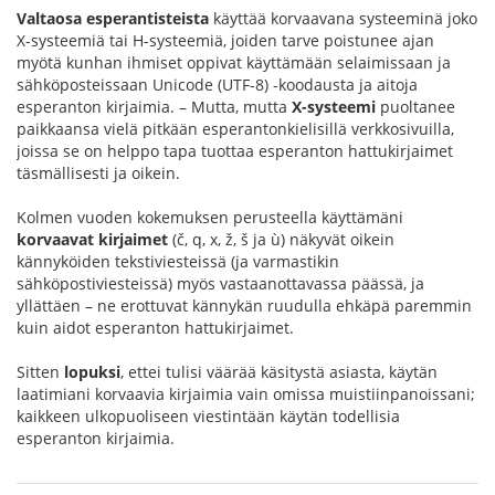
Valtaosa esperantisteista
käyttää korvaavana systeeminä joko
X-systeemiä tai H-systeemiä, joiden tarve poistunee ajan
myötä kunhan ihmiset oppivat käyttämään selaimissaan ja
sähköposteissaan Unicode (UTF-8) -koodausta ja aitoja
esperanton kirjaimia. – Mutta, mutta
X-systeemi
puoltanee
paikkaansa vielä pitkään esperantonkielisillä verkkosivuilla,
joissa se on helppo tapa tuottaa esperanton hattukirjaimet
täsmällisesti ja oikein.
Kolmen vuoden kokemuksen perusteella käyttämäni
korvaavat kirjaimet
(č, q, x, ž, š ja ù) näkyvät oikein
kännyköiden tekstiviesteissä (ja varmastikin
sähköpostiviesteissä) myös vastaanottavassa päässä, ja
yllättäen – ne erottuvat kännykän ruudulla ehkäpä paremmin
kuin aidot esperanton hattukirjaimet.
Sitten
lopuksi
, ettei tulisi väärää käsitystä asiasta, käytän
laatimiani korvaavia kirjaimia vain omissa muistiinpanoissani;
kaikkeen ulkopuoliseen viestintään käytän todellisia
esperanton kirjaimia.