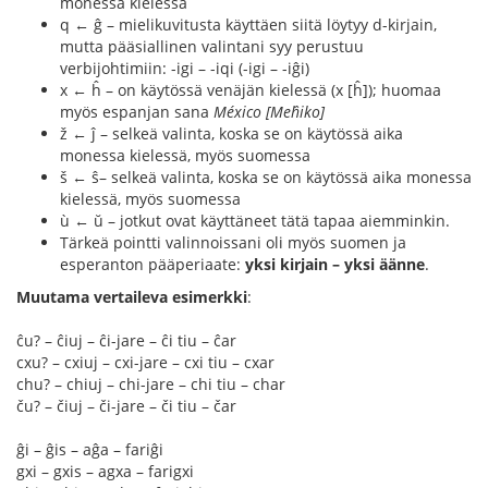
monessa kielessä
q ← ĝ – mielikuvitusta käyttäen siitä löytyy d-kirjain,
mutta pääsiallinen valintani syy perustuu
verbijohtimiin: -igi – -iqi (-igi – -iĝi)
x ← ĥ – on käytössä venäjän kielessä (х [ĥ]); huomaa
myös espanjan sana
México [Meĥiko]
ž ← ĵ – selkeä valinta, koska se on käytössä aika
monessa kielessä, myös suomessa
š ← ŝ– selkeä valinta, koska se on käytössä aika monessa
kielessä, myös suomessa
ù ← ŭ – jotkut ovat käyttäneet tätä tapaa aiemminkin.
Tärkeä pointti valinnoissani oli myös suomen ja
esperanton pääperiaate:
yksi kirjain – yksi äänne
.
Muutama vertaileva esimerkki
:
ĉu? – ĉiuj – ĉi-jare – ĉi tiu – ĉar
cxu? – cxiuj – cxi-jare – cxi tiu – cxar
chu? – chiuj – chi-jare – chi tiu – char
ču? – čiuj – či-jare – či tiu – čar
ĝi – ĝis – aĝa – fariĝi
gxi – gxis – agxa – farigxi