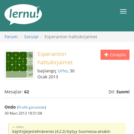
İçerik
Görüntüleme
Men
Forum:
Sorular
Esperanton hattukirjaimet
Esperanton
Cevapla
hattukirjaimet
başlangıç
Urho
, 30
Ocak 2013
Mesajlar:
62
Dil:
Suomi
Ondo
(
Profili görüntüle
)
30 Mart 2013 18:51:08
Urho:
käyttöjärjestelmäversio (4.2.2) löytyy Suomessa ainakin