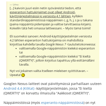
Urho:
[…] kaivoin juuri esiin netin syöväreistä tiedon, että
esperanton hattukirjaimet ovat olleet Android-
käyttöjärjestelmässä jo versiosta 4.1 lähtien
, kylläkin
standardinäppäimistössä näppäimien c, g, h, j, s ja u takana
(paina näppäintä pidempään ja valitse tarvittaessa kirjain).
Kokeilin tätä heti omassa laitteessani. – Myös tämä toimii!
Eli suomeksi sanoen: Android-käyttöjärjestelmän versiosta
4.2 lähtien esperanton hattukirjaimia on mahdollista
kirjoittaa kahdella tavalla
Google Nexus 7
-taulutietokoneessa:
valitsemalla Google-näppäimistön kieleksi esperanton
tai
valitsemalla Google-näppäimistön kieleksi ”Ei kieltä
(QWERTY)”, jolloin kirjoitus tapahtuu yllä esittämälläni
tavalla.
Nyt voi jokainen valita itselleen mieleisen syöttötavan. –
Upeata!
Googlen Nexus-laitteet ovat päivittymässä parhaillaan uuteen
Android 4.4 (KitKat)
-käyttöjärjestelmään, jossa ”Ei kieltä
(QWERTY)” on korvattu ilmaisulla ”Aakkoset (QWERTY)”.
Näppäimistöissä (myös
esperanto-näppäimistössä
) on nyt