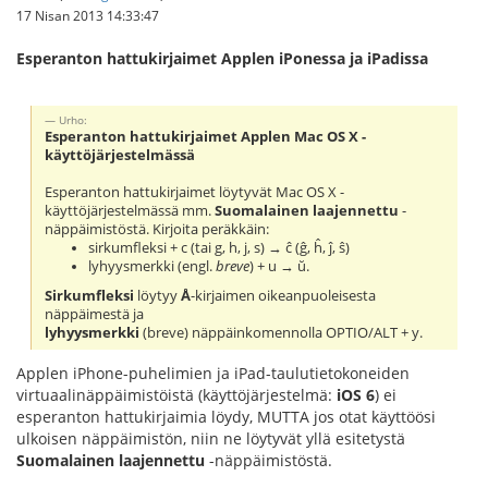
17 Nisan 2013 14:33:47
Esperanton hattukirjaimet Applen iPonessa ja iPadissa
Urho:
Esperanton hattukirjaimet Applen Mac OS X -
käyttöjärjestelmässä
Esperanton hattukirjaimet löytyvät Mac OS X -
käyttöjärjestelmässä mm.
Suomalainen laajennettu
-
näppäimistöstä. Kirjoita peräkkäin:
sirkumfleksi + c (tai g, h, j, s) → ĉ (ĝ, ĥ, ĵ, ŝ)
lyhyysmerkki (engl.
breve
) + u → ŭ.
Sirkumfleksi
löytyy
Å
-kirjaimen oikeanpuoleisesta
näppäimestä ja
lyhyysmerkki
(breve) näppäinkomennolla OPTIO/ALT + y.
Applen iPhone-puhelimien ja iPad-taulutietokoneiden
virtuaalinäppäimistöistä (käyttöjärjestelmä:
iOS 6
) ei
esperanton hattukirjaimia löydy, MUTTA jos otat käyttöösi
ulkoisen näppäimistön, niin ne löytyvät yllä esitetystä
Suomalainen laajennettu
-näppäimistöstä.