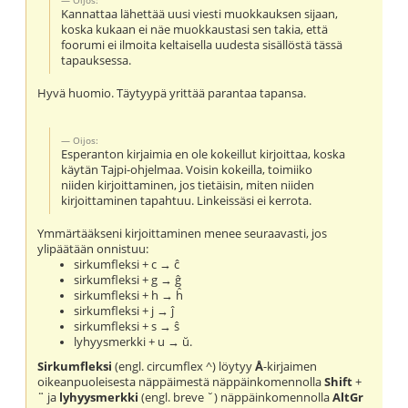
Kannattaa lähettää uusi viesti muokkauksen sijaan,
koska kukaan ei näe muokkaustasi sen takia, että
foorumi ei ilmoita keltaisella uudesta sisällöstä tässä
tapauksessa.
Hyvä huomio. Täytyypä yrittää parantaa tapansa.
Oijos:
Esperanton kirjaimia en ole kokeillut kirjoittaa, koska
käytän Tajpi-ohjelmaa. Voisin kokeilla, toimiiko
niiden kirjoittaminen, jos tietäisin, miten niiden
kirjoittaminen tapahtuu. Linkeissäsi ei kerrota.
Ymmärtääkseni kirjoittaminen menee seuraavasti, jos
ylipäätään onnistuu:
sirkumfleksi + c → ĉ
sirkumfleksi + g → ĝ
sirkumfleksi + h → ĥ
sirkumfleksi + j → ĵ
sirkumfleksi + s → ŝ
lyhyysmerkki + u → ŭ.
Sirkumfleksi
(engl. circumflex ^) löytyy
Å
-kirjaimen
oikeanpuoleisesta näppäimestä näppäinkomennolla
Shift
+
¨
ja
lyhyysmerkki
(engl. breve ˘) näppäinkomennolla
AltGr