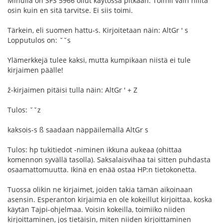
Minulla on SFS 5966 ollut käytössä pitkään. Toimii vain niiltä
osin kuin en sitä tarvitse. Ei siis toimi.
Tärkein, eli suomen hattu-s. Kirjoitetaan näin: AltGr ' s
Lopputulos on: ˇˇs
Ylämerkkejä tulee kaksi, mutta kumpikaan niistä ei tule
kirjaimen päälle!
ž-kirjaimen pitäisi tulla näin: AltGr ' + Z
Tulos: ˇˇz
kaksois-s ß saadaan näppäilemällä AltGr s
Tulos: hp tukitiedot -niminen ikkuna aukeaa (ohittaa
komennon syvällä tasolla). Saksalaisvihaa tai sitten puhdasta
osaamattomuutta. Ikinä en enää ostaa HP:n tietokonetta.
Tuossa olikin ne kirjaimet, joiden takia tämän aikoinaan
asensin. Esperanton kirjaimia en ole kokeillut kirjoittaa, koska
käytän Tajpi-ohjelmaa. Voisin kokeilla, toimiiko niiden
kirjoittaminen, jos tietäisin, miten niiden kirjoittaminen