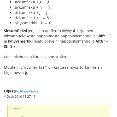
sirkumfleksi + g → ĝ
sirkumfleksi + h → ĥ
sirkumfleksi + j → ĵ
sirkumfleksi + s → ŝ
lyhyysmerkki + u → ŭ.
Sirkumfleksi
(engl. circumflex ^) löytyy
Å
-kirjaimen
oikeanpuoleisesta näppäimestä näppäinkomennolla
Shift
+
¨
ja
lyhyysmerkki
(engl. breve ˘) näppäinkomennolla
AltGr
+
Shift
+
'
.
Mielenkiintoista kuulla – onnistuiko?
Muuten, lyhyysmerkki (˘) on käytössä myös turkin kielen
kirjaimessa
ğ
.
Oijos
(
Profili görüntüle
)
4 Ocak 2014 11:27:41
Urho:
Oijos: