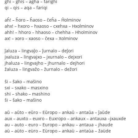
ghi – ghis – agha – farighi
qi – qis – aqa – fariqi
aĥ! – ĥoro – ĥaoso – ĉeĥa – Ĥolminov
ahx! – hxoro – hxaoso – cxehxa – Hxolminov
ahh! – hhoro – hhaoso – chehha – Hholminov
ax! – xoro – xaoso – čexa – Xolminov
ĵaluza – lingvaĵo – ĵurnalo – deĵori
jxaluza – lingvajxo – jxurnalo – dejxori
jhaluza – lingvajho – jhurnalo – dejhori
žaluza – lingvažo – žurnalo – dežori
ŝi – ŝako – maŝino
sxi – sxako – masxino
shi – shako – mashino
ši – šako – mašino
aŭ – aŭto – eŭro – Eŭropo – ankaŭ – antaŭa – ĵaŭde
aux – auxto – euxro – Euxropo – ankaux – antauxa –jxauxde
au – auto – euro – Europo – ankau – antaua – jhaude
aù – aùto – eùro – Eùropo – ankaù – antaùa – žaùde