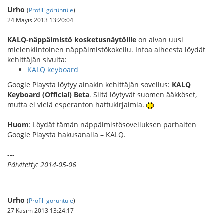
Urho
(
Profili görüntüle
)
24 Mayıs 2013 13:20:04
KALQ-näppäimistö kosketusnäytöille
on aivan uusi
mielenkiintoinen näppäimistökokeilu. Infoa aiheesta löydät
kehittäjän sivulta:
KALQ keyboard
Google Playsta löytyy ainakin kehittäjän sovellus:
KALQ
Keyboard (Official) Beta
. Siitä löytyvät suomen ääkköset,
mutta ei vielä esperanton hattukirjaimia.
Huom
: Löydät tämän näppäimistösovelluksen parhaiten
Google Playsta hakusanalla – KALQ.
---
Päivitetty: 2014-05-06
Urho
(
Profili görüntüle
)
27 Kasım 2013 13:24:17