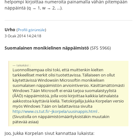
helpompi kirjoittaa numeroita painamalla vähän pitempään
näppäintä (q → 1, w → 2, …).
Urho
(
Profili görüntüle
)
3 Ocak 2014 14:24:18
Suomalainen monikielinen näppäimistö
(SFS 5966)
takakäsi :
Luonnollisempaa olisi toki, että muittenkin kielten
tarkkeelliset merkit olisi tuotettavissa. Tällaiseen on ollut
käytettävissä Windowsiin Microsoftin monikielisen
suomalaisen näppäimistön arviointiversio. Käsittämättömästi
Windows 7:ään Microsoft ei enää tarjoa suomalaistyylistä
(ÅÄÖ) näppäimistöä, jolla voisi kirjoittaa kaikkia latinalaista
aakkostoa käyttäviä kieliä. Tietokirjailija Jukka Korpelan versio
myös Windows 7:ään on ladattavissa sivulta
http://www.cs.tut.fi/~jkorpela/uusinappis.html
.
(Sivustolla on näppäimistömäärityksistäkin muutakin
pätevää asiaa)
Joo, Jukka Korpelan sivut kannattaa lukaista: