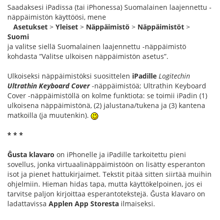
Saadaksesi iPadissa (tai iPhonessa) Suomalainen laajennettu -
näppäimistön käyttöösi, mene
Asetukset
>
Yleiset
>
Näppäimistö
>
Näppäimistöt
>
Suomi
ja valitse siellä Suomalainen laajennettu -näppäimistö
kohdasta ”Valitse ulkoisen näppäimistön asetus”.
Ulkoiseksi näppäimistöksi suosittelen
iPadille
Logitechin
Ultrathin Keyboard Cover
-näppäimistöä; Ultrathin Keyboard
Cover -näppäimistöllä on kolme funktiota: se toimii iPadin (1)
ulkoisena näppäimistönä, (2) jalustana/tukena ja (3) kantena
matkoilla (ja muutenkin).
* * *
Ĝusta klavaro
on iPhonelle ja iPadille tarkoitettu pieni
sovellus, jonka virtuaalinäppäimistöön on lisätty esperanton
isot ja pienet hattukirjaimet. Tekstit pitää sitten siirtää muihin
ohjelmiin. Hieman hidas tapa, mutta käyttökelpoinen, jos ei
tarvitse paljon kirjoittaa esperantotekstejä. Ĝusta klavaro on
ladattavissa
Applen App Storesta
ilmaiseksi.