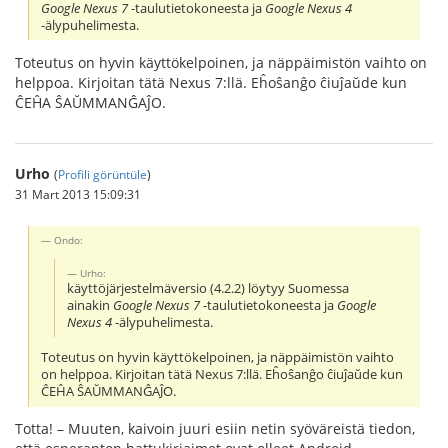
Google Nexus 7
-taulutietokoneesta ja
Google Nexus 4
-älypuhelimesta.
Toteutus on hyvin käyttökelpoinen, ja näppäimistön vaihto on
helppoa. Kirjoitan tätä Nexus 7:llä. Eĥoŝanĝo ĉiuĵaŭde kun
ĈEĤA ŜAŬMMANĜAĴO.
Urho
(
Profili görüntüle
)
31 Mart 2013 15:09:31
Ondo:
Urho:
käyttöjärjestelmäversio (4.2.2) löytyy Suomessa
ainakin
Google Nexus 7
-taulutietokoneesta ja
Google
Nexus 4
-älypuhelimesta.
Toteutus on hyvin käyttökelpoinen, ja näppäimistön vaihto
on helppoa. Kirjoitan tätä Nexus 7:llä. Eĥoŝanĝo ĉiuĵaŭde kun
ĈEĤA ŜAŬMMANĜAĴO.
Totta! – Muuten, kaivoin juuri esiin netin syöväreistä tiedon,