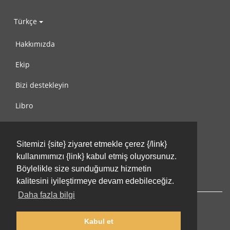
Türkçe
Hakkımızda
Ekip
Bizi destekleyin
Libro
Gizlilik Politikası
Sitemizi {site} ziyaret etmekle çerez {/link}
Kullanım Koşulları
kullanımımızı {link} kabul etmiş oluyorsunuz.
Bize ulaşın
Böylelikle size sunduğumuz hizmetin
kalitesini iyileştirmeye devam edebileceğiz.
Daha fazla bilgi
Kabul et