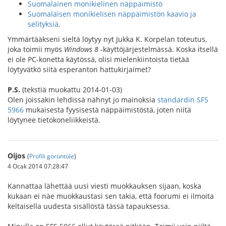
Suomalainen monikielinen näppäimistö
Suomalaisen monikielisen näppäimistön kaavio ja
selityksiä
.
Ymmärtääkseni sieltä löytyy nyt Jukka K. Korpelan toteutus,
joka toimii myös
Windows 8
-käyttöjärjestelmässä. Koska itsellä
ei ole PC-konetta käytössä, olisi mielenkiintoista tietää
löytyvätkö siitä esperanton hattukirjaimet?
P.S.
(tekstiä muokattu 2014-01-03)
Olen joissakin lehdissä nähnyt jo mainoksia
standardin SFS
5966
mukaisesta fyysisestä näppäimistöstä, joten niitä
löytynee tietokoneliikkeistä.
Oijos
(
Profili görüntüle
)
4 Ocak 2014 07:28:47
Kannattaa lähettää uusi viesti muokkauksen sijaan, koska
kukaan ei näe muokkaustasi sen takia, että foorumi ei ilmoita
keltaisella uudesta sisällöstä tässä tapauksessa.