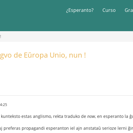
¿Esperanto?
Curso
Gra
!
ingvo de Eŭropa Unio, nun !
14:25
 kunteksto estas anglismo, rekta traduko de
now
, en esperanto la ĝ
uj preferas propagandi esperanton iel ajn anstataŭ serioze lerni ĝi