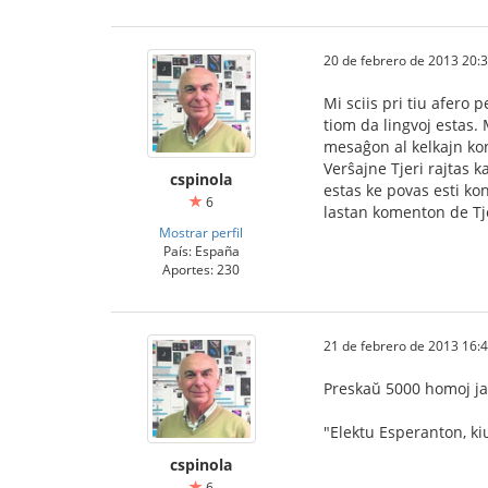
20 de febrero de 2013 20:
Mi sciis pri tiu afero 
tiom da lingvoj estas.
mesaĝon al kelkajn kon
Verŝajne Tjeri rajtas k
cspinola
estas ke povas esti ko
6
lastan komenton de Tj
Mostrar perfil
País: España
Aportes: 230
21 de febrero de 2013 16:
Preskaŭ 5000 homoj jam
"Elektu Esperanton, kiu
cspinola
6