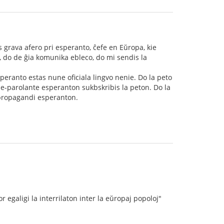
as grava afero pri esperanto, ĉefe en Eŭropa, kie
o, do de ĝia komunika ebleco, do mi sendis la
Esperanto estas nune oficiala lingvo nenie. Do la peto
ne-parolante esperanton sukbskribis la peton. Do la
 propagandi esperanton.
or egaligi la interrilaton inter la eŭropaj popoloj"