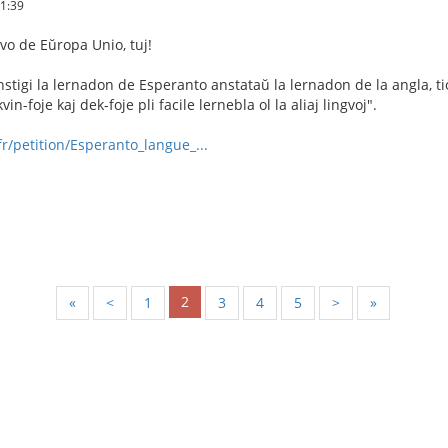
51:39
gvo de Eŭropa Unio, tuj!
nstigi la lernadon de Esperanto anstataŭ la lernadon de la angla, ti
in-foje kaj dek-foje pli facile lernebla ol la aliaj lingvoj".
r/petition/Esperanto_langue_...
2
«
<
1
3
4
5
>
»