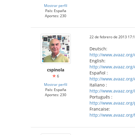
Mostrar perfil
País: España
Aportes: 230
22 de febrero de 2013 17:
Deutsch:
http://www.avaaz.org/
English:
http://www.avaaz.org/
cspinola
Español :
6
http://www.avaaz.org/e
Mostrar perfil
Italiano :
País: España
http://www.avaaz.org/i
Aportes: 230
Português :
http://www.avaaz.org/
Francaise:
http://www.avaaz.org/f