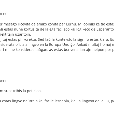
38:13
per mesaĝo ricevita de amiko konita per Lernu. Mi opiniis ke tio est
 Mi estas nune kortuŝita de la ega facileco kaj logikeco de Esperant
ektitajn uzantojn.
aj tuj estas pli korekta. Sed laŭ la kunteksto la signifo estas klara. 
nsiderata oficiala lingvo en la Europa Unuiĝo. Ankaŭ multaj homoj 
eri mi ne konsideras taŭgan, as estas bonvena ian ajn helpon por
40:11
 subskribis la peticion.
 estas lingvo neŭtrala kaj facile lernebla, kiel la lingvon de la EU, p