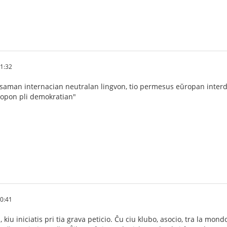
01:32
e saman internacian neutralan lingvon, tio permesus eŭropan inter
ŭropon pli demokratian"
30:41
i, kiu iniciatis pri tia grava peticio. Ĉu ciu klubo, asocio, tra la mo