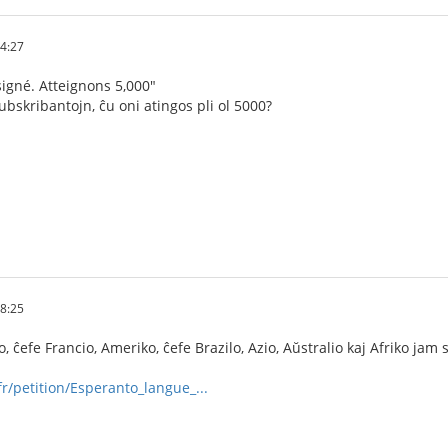
44:27
igné. Atteignons 5,000"
ubskribantojn, ĉu oni atingos pli ol 5000?
18:25
 ĉefe Francio, Ameriko, ĉefe Brazilo, Azio, Aŭstralio kaj Afriko jam 
r/petition/Esperanto_langue_...