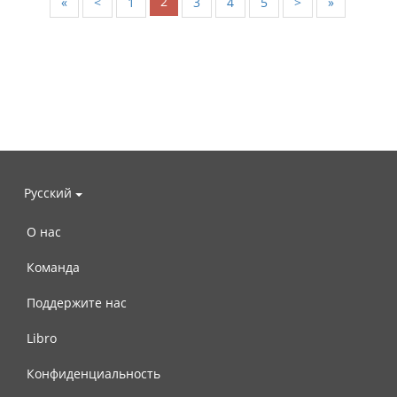
2
«
<
1
3
4
5
>
»
Русский
О нас
Команда
Поддержите нас
Libro
Конфиденциальность