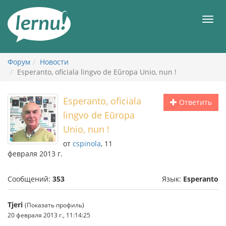
К
содержанию
Мен
Форум
Новости
Esperanto, oficiala lingvo de Eŭropa Unio, nun !
Esperanto, oficiala
Ответить
lingvo de Eŭropa
Unio, nun !
от
cspinola
, 11
февраля 2013 г.
Сообщений:
353
Язык:
Esperanto
Tjeri
(Показать профиль)
20 февраля 2013 г., 11:14:25