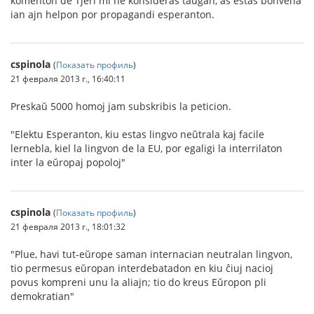
komenton de Tjeri mi ne konsideras taŭgan, as estas bonvena
ian ajn helpon por propagandi esperanton.
cspinola
(
Показать профиль
)
21 февраля 2013 г., 16:40:11
Preskaŭ 5000 homoj jam subskribis la peticion.
"Elektu Esperanton, kiu estas lingvo neŭtrala kaj facile
lernebla, kiel la lingvon de la EU, por egaligi la interrilaton
inter la eŭropaj popoloj"
cspinola
(
Показать профиль
)
21 февраля 2013 г., 18:01:32
"Plue, havi tut-eŭrope saman internacian neutralan lingvon,
tio permesus eŭropan interdebatadon en kiu ĉiuj nacioj
povus kompreni unu la aliajn; tio do kreus Eŭropon pli
demokratian"