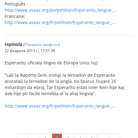
Português :
http://www.avaaz.org/po/petition/Esperanto_langue_...
Francaise:
http://www.avaaz.org/fr/petition/Esperanto_langue_...
cspinola
(
Показать профиль
)
22 февраля 2013 г., 17:51:39
Esperanto, oficiala lingvo de Eŭropa Unio, tuj!
"Laŭ la Raporto Grin, instigi la lernadon de Esperanto
anstataŭ la lernadon de la angla, tio ŝparus ĉiujare 25
miliardojn da eŭroj, ĉar Esperanto estas inter kvin-foje kaj
dek-foje pli facile lernebla ol la aliaj lingvoj".
http://www.avaaz.org/fr/petition/Esperanto_langue_...