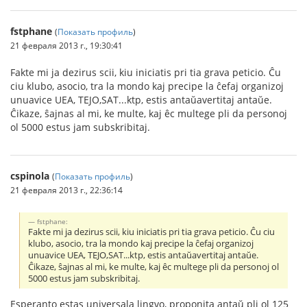
fstphane
(
Показать профиль
)
21 февраля 2013 г., 19:30:41
Fakte mi ja dezirus scii, kiu iniciatis pri tia grava peticio. Ĉu
ciu klubo, asocio, tra la mondo kaj precipe la ĉefaj organizoj
unuavice UEA, TEJO,SAT...ktp, estis antaŭavertitaj antaŭe.
Ĉikaze, ŝajnas al mi, ke multe, kaj êc multege pli da personoj
ol 5000 estus jam subskribitaj.
cspinola
(
Показать профиль
)
21 февраля 2013 г., 22:36:14
fstphane:
Fakte mi ja dezirus scii, kiu iniciatis pri tia grava peticio. Ĉu ciu
klubo, asocio, tra la mondo kaj precipe la ĉefaj organizoj
unuavice UEA, TEJO,SAT...ktp, estis antaŭavertitaj antaŭe.
Ĉikaze, ŝajnas al mi, ke multe, kaj êc multege pli da personoj ol
5000 estus jam subskribitaj.
Esperanto estas universala lingvo, proponita antaŭ pli ol 125