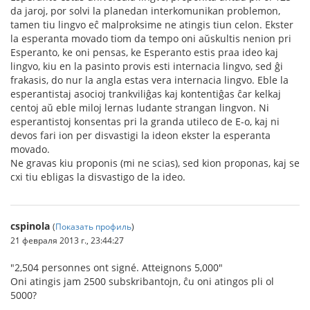
da jaroj, por solvi la planedan interkomunikan problemon,
tamen tiu lingvo eĉ malproksime ne atingis tiun celon. Ekster
la esperanta movado tiom da tempo oni aŭskultis nenion pri
Esperanto, ke oni pensas, ke Esperanto estis praa ideo kaj
lingvo, kiu en la pasinto provis esti internacia lingvo, sed ĝi
frakasis, do nur la angla estas vera internacia lingvo. Eble la
esperantistaj asocioj trankviliĝas kaj kontentiĝas ĉar kelkaj
centoj aŭ eble miloj lernas ludante strangan lingvon. Ni
esperantistoj konsentas pri la granda utileco de E-o, kaj ni
devos fari ion per disvastigi la ideon ekster la esperanta
movado.
Ne gravas kiu proponis (mi ne scias), sed kion proponas, kaj se
cxi tiu ebligas la disvastigo de la ideo.
cspinola
(
Показать профиль
)
21 февраля 2013 г., 23:44:27
"2,504 personnes ont signé. Atteignons 5,000"
Oni atingis jam 2500 subskribantojn, ĉu oni atingos pli ol
5000?