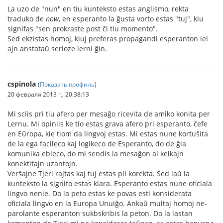
La uzo de "nun" en tiu kunteksto estas anglismo, rekta
traduko de
now
, en esperanto la ĝusta vorto estas "tuj", kiu
signifas "sen prokraste post ĉi tiu momento".
Sed ekzistas homoj, kiuj preferas propagandi esperanton iel
ajn anstataŭ serioze lerni ĝin.
cspinola
(
Показать профиль
)
20 февраля 2013 г., 20:38:13
Mi sciis pri tiu afero per mesaĝo ricevita de amiko konita per
Lernu. Mi opiniis ke tio estas grava afero pri esperanto, ĉefe
en Eŭropa, kie tiom da lingvoj estas. Mi estas nune kortuŝita
de la ega facileco kaj logikeco de Esperanto, do de ĝia
komunika ebleco, do mi sendis la mesaĝon al kelkajn
konektitajn uzantojn.
Verŝajne Tjeri rajtas kaj tuj estas pli korekta. Sed laŭ la
kunteksto la signifo estas klara. Esperanto estas nune oficiala
lingvo nenie. Do la peto estas ke povas esti konsiderata
oficiala lingvo en la Europa Unuiĝo. Ankaŭ multaj homoj ne-
parolante esperanton sukbskribis la peton. Do la lastan