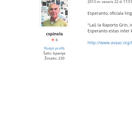
2013 m. vasaris 22 d. 17:5
Esperanto, oficiala lin
"Laŭ la Raporto Grin, i
Esperanto estas inter kv
cspinola
6
http://www.avaaz.org/f
Rodyti profilį
Šalis: Ispanija
Žinutės: 230