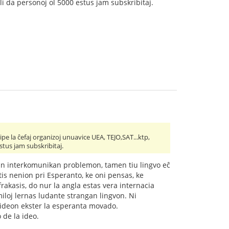
pli da personoj ol 5000 estus jam subskribitaj.
ecipe la ĉefaj organizoj unuavice UEA, TEJO,SAT...ktp,
stus jam subskribitaj.
edan interkomunikan problemon, tamen tiu lingvo eĉ
is nenion pri Esperanto, ke oni pensas, ke
 frakasis, do nur la angla estas vera internacia
 miloj lernas ludante strangan lingvon. Ni
la ideon ekster la esperanta movado.
 de la ideo.