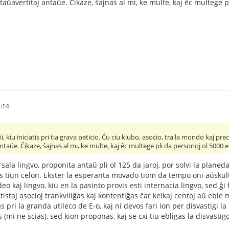
ntaŭavertitaj antaŭe. Ĉikaze, ŝajnas al mi, ke multe, kaj êc multege 
6:14
ii, kiu iniciatis pri tia grava peticio. Ĉu ciu klubo, asocio, tra la mondo kaj pr
ntaŭe. Ĉikaze, ŝajnas al mi, ke multe, kaj êc multege pli da personoj ol 5000 e
sala lingvo, proponita antaŭ pli ol 125 da jaroj, por solvi la plan
 tiun celon. Ekster la esperanta movado tiom da tempo oni aŭskult
eo kaj lingvo, kiu en la pasinto provis esti internacia lingvo, sed ĝi
tistaj asocioj trankviliĝas kaj kontentiĝas ĉar kelkaj centoj aŭ eble
 pri la granda utileco de E-o, kaj ni devos fari ion per disvastigi 
(mi ne scias), sed kion proponas, kaj se cxi tiu ebligas la disvastigo