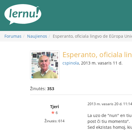
Į
turinį
Forumas
Naujienos
Esperanto, oficiala lingvo de Eŭropa Uni
Esperanto, oficiala l
cspinola
, 2013 m. vasaris 11 d.
Žinutės:
353
2013 m. vasaris 20 d. 11:1
Tjeri
6
La uzo de "nun" en tiu
Žinutės: 614
post ĉi tiu momento".
Sed ekzistas homoj, ki