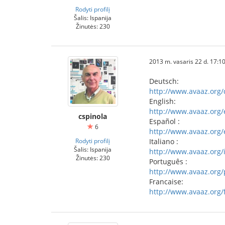
Rodyti profilį
Šalis: Ispanija
Žinutės: 230
2013 m. vasaris 22 d. 17:1
Deutsch:
http://www.avaaz.org/
English:
http://www.avaaz.org/
cspinola
Español :
6
http://www.avaaz.org/e
Rodyti profilį
Italiano :
Šalis: Ispanija
http://www.avaaz.org/i
Žinutės: 230
Português :
http://www.avaaz.org/
Francaise:
http://www.avaaz.org/f