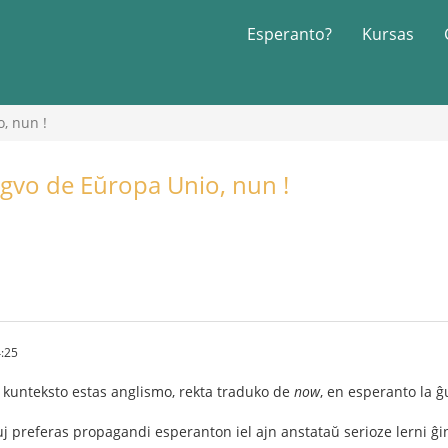
Esperanto?
Kursas
o, nun !
ingvo de Eŭropa Unio, nun !
4:25
 kunteksto estas anglismo, rekta traduko de
now
, en esperanto la ĝ
uj preferas propagandi esperanton iel ajn anstataŭ serioze lerni ĝi