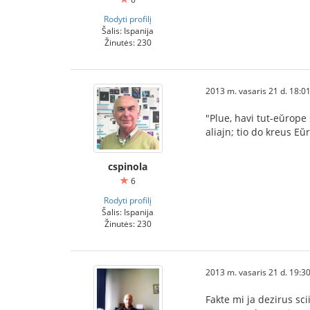
Rodyti profilį
Šalis: Ispanija
Žinutės: 230
2013 m. vasaris 21 d. 18:0
"Plue, havi tut-eŭrop
aliajn; tio do kreus E
cspinola
6
Rodyti profilį
Šalis: Ispanija
Žinutės: 230
2013 m. vasaris 21 d. 19:3
Fakte mi ja dezirus sci