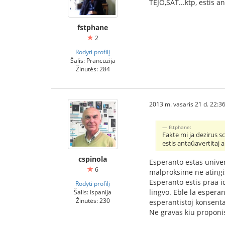
TEJO,SAT...ktp, estis a
fstphane
2
Rodyti profilį
Šalis: Prancūzija
Žinutės: 284
2013 m. vasaris 21 d. 22:3
fstphane:
Fakte mi ja dezirus sc
estis antaŭavertitaj a
cspinola
Esperanto estas univer
6
malproksime ne atingis
Esperanto estis praa id
Rodyti profilį
lingvo. Eble la esperan
Šalis: Ispanija
Žinutės: 230
esperantistoj konsentas
Ne gravas kiu proponis 