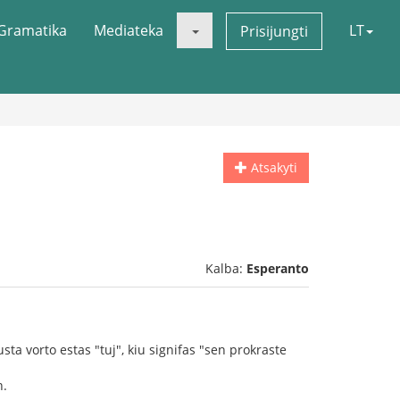
Gramatika
Mediateka
LT
Prisijungti
Atsakyti
Kalba:
Esperanto
usta vorto estas "tuj", kiu signifas "sen prokraste
n.