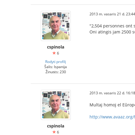
2013 m. vasaris 21 d. 23:4
"2,504 personnes ont s
Oni atingis jam 2500 s
cspinola
6
Rodyti profilį
Šalis: Ispanija
Žinutės: 230
2013 m. vasaris 22 d. 16:1
Multaj homoj el Eŭropo,
http://www.avaaz.org/f
cspinola
6