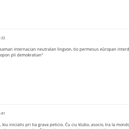
1:32
e saman internacian neutralan lingvon, tio permesus eŭropan inter
ŭropon pli demokratian"
0:41
i, kiu iniciatis pri tia grava peticio. Ĉu ciu klubo, asocio, tra la mo