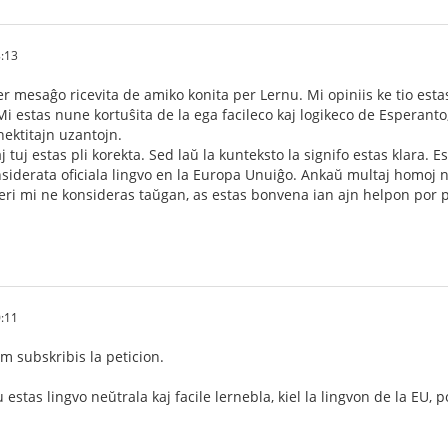
8:13
per mesaĝo ricevita de amiko konita per Lernu. Mi opiniis ke tio est
 Mi estas nune kortuŝita de la ega facileco kaj logikeco de Esperant
ektitajn uzantojn.
aj tuj estas pli korekta. Sed laŭ la kunteksto la signifo estas klara. 
nsiderata oficiala lingvo en la Europa Unuiĝo. Ankaŭ multaj homoj 
eri mi ne konsideras taŭgan, as estas bonvena ian ajn helpon por
0:11
 subskribis la peticion.
 estas lingvo neŭtrala kaj facile lernebla, kiel la lingvon de la EU, p