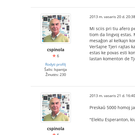
2013 m. vasaris 20 d. 20:3
Mi sciis pri tiu afero 
tiom da lingvoj estas.
mesaĝon al kelkajn kon
Verŝajne Tjeri rajtas k
cspinola
estas ke povas esti ko
6
lastan komenton de Tj
Rodyti profilį
Šalis: Ispanija
Žinutės: 230
2013 m. vasaris 21 d. 16:4
Preskaŭ 5000 homoj jam
"Elektu Esperanton, kiu
cspinola
6