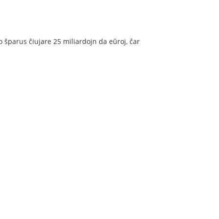
o ŝparus ĉiujare 25 miliardojn da eŭroj, ĉar