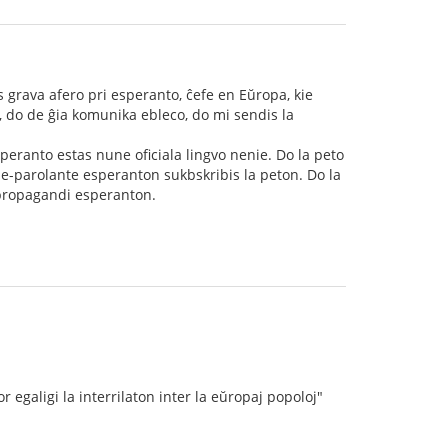
as grava afero pri esperanto, ĉefe en Eŭropa, kie
o, do de ĝia komunika ebleco, do mi sendis la
Esperanto estas nune oficiala lingvo nenie. Do la peto
ne-parolante esperanton sukbskribis la peton. Do la
 propagandi esperanton.
or egaligi la interrilaton inter la eŭropaj popoloj"