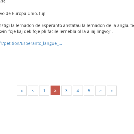
1:39
gvo de Eŭropa Unio, tuj!
nstigi la lernadon de Esperanto anstataŭ la lernadon de la angla, ti
in-foje kaj dek-foje pli facile lernebla ol la aliaj lingvoj".
r/petition/Esperanto_langue_...
2
«
<
1
3
4
5
>
»