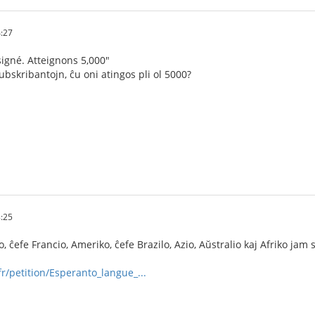
4:27
igné. Atteignons 5,000"
ubskribantojn, ĉu oni atingos pli ol 5000?
8:25
 ĉefe Francio, Ameriko, ĉefe Brazilo, Azio, Aŭstralio kaj Afriko jam 
r/petition/Esperanto_langue_...