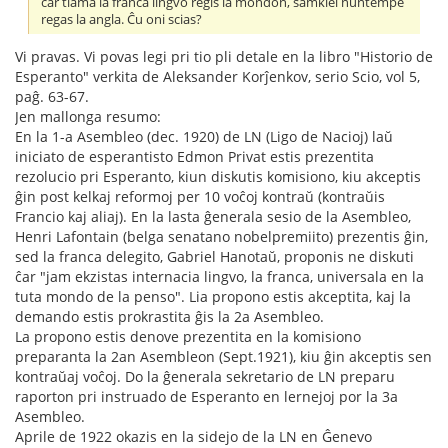
ĉar tiama la franca lingvo regis la mondon, samkiel nuntempe
regas la angla. Ĉu oni scias?
Vi pravas. Vi povas legi pri tio pli detale en la libro "Historio de
Esperanto" verkita de Aleksander Korĵenkov, serio Scio, vol 5,
paĝ. 63-67.
Jen mallonga resumo:
En la 1-a Asembleo (dec. 1920) de LN (Ligo de Nacioj) laŭ
iniciato de esperantisto Edmon Privat estis prezentita
rezolucio pri Esperanto, kiun diskutis komisiono, kiu akceptis
ĝin post kelkaj reformoj per 10 voĉoj kontraŭ (kontraŭis
Francio kaj aliaj). En la lasta ĝenerala sesio de la Asembleo,
Henri Lafontain (belga senatano nobelpremiito) prezentis ĝin,
sed la franca delegito, Gabriel Hanotaŭ, proponis ne diskuti
ĉar "jam ekzistas internacia lingvo, la franca, universala en la
tuta mondo de la penso". Lia propono estis akceptita, kaj la
demando estis prokrastita ĝis la 2a Asembleo.
La propono estis denove prezentita en la komisiono
preparanta la 2an Asembleon (Sept.1921), kiu ĝin akceptis sen
kontraŭaj voĉoj. Do la ĝenerala sekretario de LN preparu
raporton pri instruado de Esperanto en lernejoj por la 3a
Asembleo.
Aprile de 1922 okazis en la sidejo de la LN en Ĝenevo