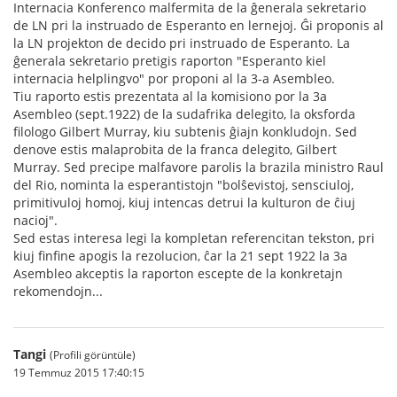
Internacia Konferenco malfermita de la ĝenerala sekretario
de LN pri la instruado de Esperanto en lernejoj. Ĝi proponis al
la LN projekton de decido pri instruado de Esperanto. La
ĝenerala sekretario pretigis raporton "Esperanto kiel
internacia helplingvo" por proponi al la 3-a Asembleo.
Tiu raporto estis prezentata al la komisiono por la 3a
Asembleo (sept.1922) de la sudafrika delegito, la oksforda
filologo Gilbert Murray, kiu subtenis ĝiajn konkludojn. Sed
denove estis malaprobita de la franca delegito, Gilbert
Murray. Sed precipe malfavore parolis la brazila ministro Raul
del Rio, nominta la esperantistojn "bolŝevistoj, sensciuloj,
primitivuloj homoj, kiuj intencas detrui la kulturon de ĉiuj
nacioj".
Sed estas interesa legi la kompletan referencitan tekston, pri
kiuj finfine apogis la rezolucion, ĉar la 21 sept 1922 la 3a
Asembleo akceptis la raporton escepte de la konkretajn
rekomendojn...
Tangi
(Profili görüntüle)
19 Temmuz 2015 17:40:15