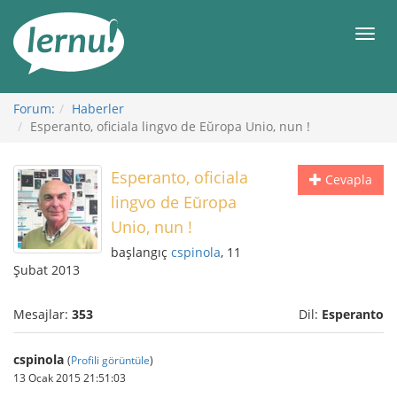
İçerik
Görüntüleme
Men
Forum:
Haberler
Esperanto, oficiala lingvo de Eŭropa Unio, nun !
Esperanto, oficiala
Cevapla
lingvo de Eŭropa
Unio, nun !
başlangıç
cspinola
, 11
Şubat 2013
Mesajlar:
353
Dil:
Esperanto
cspinola
(
Profili görüntüle
)
13 Ocak 2015 21:51:03