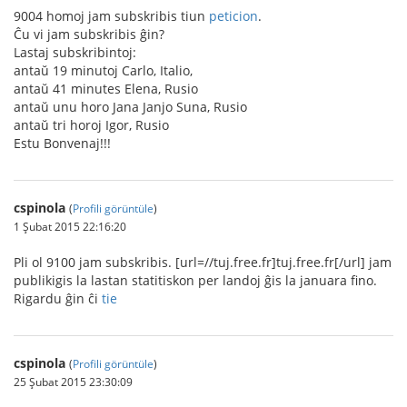
9004 homoj jam subskribis tiun
peticion
.
Ĉu vi jam subskribis ĝin?
Lastaj subskribintoj:
antaŭ 19 minutoj Carlo, Italio,
antaŭ 41 minutes Elena, Rusio
antaŭ unu horo Jana Janjo Suna, Rusio
antaŭ tri horoj Igor, Rusio
Estu Bonvenaj!!!
cspinola
(
Profili görüntüle
)
1 Şubat 2015 22:16:20
Pli ol 9100 jam subskribis. [url=//tuj.free.fr]tuj.free.fr[/url] jam
publikigis la lastan statitiskon per landoj ĝis la januara fino.
Rigardu ĝin ĉi
tie
cspinola
(
Profili görüntüle
)
25 Şubat 2015 23:30:09