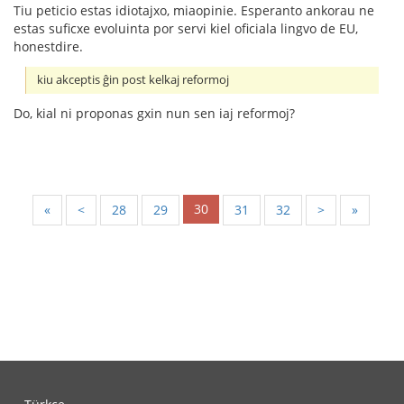
Tiu peticio estas idiotajxo, miaopinie. Esperanto ankorau ne
estas suficxe evoluinta por servi kiel oficiala lingvo de EU,
honestdire.
kiu akceptis ĝin post kelkaj reformoj
Do, kial ni proponas gxin nun sen iaj reformoj?
30
«
<
28
29
31
32
>
»