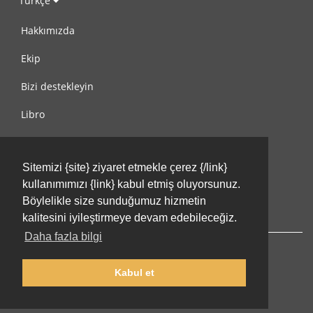
Türkçe
Hakkımızda
Ekip
Bizi destekleyin
Libro
Gizlilik Politikası
Sitemizi {site} ziyaret etmekle çerez {/link}
Kullanım Koşulları
kullanımımızı {link} kabul etmiş oluyorsunuz.
Bize ulaşın
Böylelikle size sunduğumuz hizmetin
kalitesini iyileştirmeye devam edebileceğiz.
Daha fazla bilgi
Kabul et
© 2002-2026 lernu.net |
Impressum