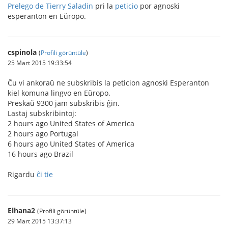
Prelego de Tierry Saladin
pri la
peticio
por agnoski
esperanton en Eŭropo.
cspinola
(
Profili görüntüle
)
25 Mart 2015 19:33:54
Ĉu vi ankoraŭ ne subskribis la peticion agnoski Esperanton
kiel komuna lingvo en Eŭropo.
Preskaŭ 9300 jam subskribis ĝin.
Lastaj subskribintoj:
2 hours ago United States of America
2 hours ago Portugal
6 hours ago United States of America
16 hours ago Brazil
Rigardu
ĉi tie
Elhana2
(Profili görüntüle)
29 Mart 2015 13:37:13