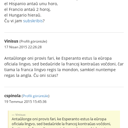
el Hispanio antaŭ unu horo,
el Francio antaŭ 2 horoj,
el Hungario hieraŭ.
Ĉu vi jam
subskribis
?
Vinisus
(Profili görüntüle)
17 Nisan 2015 22:26:28
Antaŭlonge oni provis fari, ke Esperanto estus la eŭropa
oficiala lingvo, sed bedaŭride la francoj kontraŭas voĉdoni, ĉar
tiama la franca lingvo regis la mondon, samkiel nuntempe
regas la angla. Ĉu oni scias?
cspinola
(
Profili görüntüle
)
19 Temmuz 2015 15:45:36
Vinisus:
Antaŭlonge oni provis fari, ke Esperanto estus la eŭropa
oficiala lingvo, sed bedaŭride la francoj kontraŭas voĉdoni,