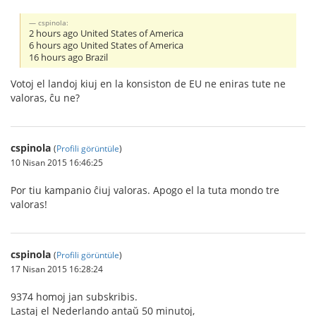
cspinola:
2 hours ago United States of America
6 hours ago United States of America
16 hours ago Brazil
Votoj el landoj kiuj en la konsiston de EU ne eniras tute ne
valoras, ĉu ne?
cspinola
(
Profili görüntüle
)
10 Nisan 2015 16:46:25
Por tiu kampanio ĉiuj valoras. Apogo el la tuta mondo tre
valoras!
cspinola
(
Profili görüntüle
)
17 Nisan 2015 16:28:24
9374 homoj jan subskribis.
Lastaj el Nederlando antaŭ 50 minutoj,