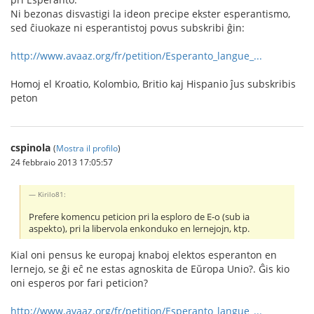
Ni bezonas disvastigi la ideon precipe ekster esperantismo,
sed ĉiuokaze ni esperantistoj povus subskribi ĝin:
http://www.avaaz.org/fr/petition/Esperanto_langue_...
Homoj el Kroatio, Kolombio, Britio kaj Hispanio ĵus subskribis
peton
cspinola
(
Mostra il profilo
)
24 febbraio 2013 17:05:57
Kirilo81:
Prefere komencu peticion pri la esploro de E-o (sub ia
aspekto), pri la libervola enkonduko en lernejojn, ktp.
Kial oni pensus ke europaj knaboj elektos esperanton en
lernejo, se ĝi eĉ ne estas agnoskita de Eŭropa Unio?. Ĝis kio
oni esperos por fari peticion?
http://www.avaaz.org/fr/petition/Esperanto_langue_...