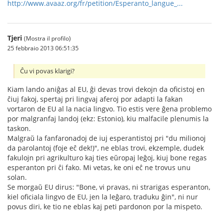
http://www.avaaz.org/fr/petition/Esperanto_langue_...
Tjeri
(Mostra il profilo)
25 febbraio 2013 06:51:35
Ĉu vi povas klarigi?
Kiam lando aniĝas al EU, ĝi devas trovi dekojn da oficistoj en
ĉiuj fakoj, spertaj pri lingvaj aferoj por adapti la fakan
vortaron de EU al la nacia lingvo. Tio estis vere ĝena problemo
por malgranfaj landoj (ekz: Estonio), kiu malfacile plenumis la
taskon.
Malgraŭ la fanfaronadoj de iuj esperantistoj pri "du milionoj
da parolantoj (foje eĉ dek!)", ne eblas trovi, ekzemple, dudek
fakulojn pri agrikulturo kaj ties eŭropaj leĝoj, kiuj bone regas
esperanton pri ĉi fako. Mi vetas, ke oni eĉ ne trovus unu
solan.
Se morgaŭ EU dirus: "Bone, vi pravas, ni strarigas esperanton,
kiel oficiala lingvo de EU, jen la leĝaro, traduku ĝin", ni nur
povus diri, ke tio ne eblas kaj peti pardonon por la mispeto.