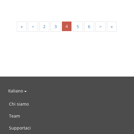
4
«
<
2
3
5
6
>
»
Italiano
Chi siamo
Team
Supportaci