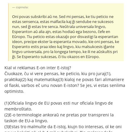
cspinola:
Oni povas subskribi aŭ ne. Sed mi pensas, ke tiu peticio ne
estas sensenca, estas malfacila kaj ĝi sendube ne sukcesos
nun, sed ĝi estas tre senca. Neŭtrala universala lingvo,
Esperanton aŭ alia ajn, estas hodiaŭ ega bezono, ĉefe en
Eŭropo. Tiu peticio estas okazaĵo por disvastigi la esperantan
ideon, precipe ekster la esperanta movado, kie oni pensas, ke
Esperanto estis praa ideo kaj lingvo, kiu malsukcesis iĝante
lingvo universala, pro la longega tempo, ke ili ne aŭskultis pri
ĝi. Se Esperanto sukcesas, ĉi tiu okazos en Eŭropo.
Kial vi reklamas E-on inter E-istoj?
Ĉiuokaze, ĉu vi vere pensas, ke peticio, kiu pro juraj(1),
praktikaj(2) kaj matematikaj(3) kialoj ne povas fari alimaniere
ol fiaski, varbos eĉ unu novan E-iston? Se jes, vi estas senlima
optimisto.
(1)Oficiala lingvo de EU povas esti nur oficiala lingvo de
membroŝtato.
(2)E-o terminologie ankoraŭ ne pretas por transpreni la
taskon de EU-a lingvo.
(3)Estas tro malmulte da E-istoj, kiujn tio interesas, ol ke oni