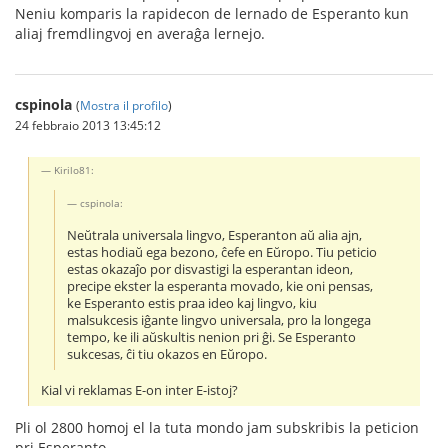
Neniu komparis la rapidecon de lernado de Esperanto kun
aliaj fremdlingvoj en averaĝa lernejo.
cspinola
(
Mostra il profilo
)
24 febbraio 2013 13:45:12
Kirilo81:
cspinola:
Neŭtrala universala lingvo, Esperanton aŭ alia ajn,
estas hodiaŭ ega bezono, ĉefe en Eŭropo. Tiu peticio
estas okazaĵo por disvastigi la esperantan ideon,
precipe ekster la esperanta movado, kie oni pensas,
ke Esperanto estis praa ideo kaj lingvo, kiu
malsukcesis iĝante lingvo universala, pro la longega
tempo, ke ili aŭskultis nenion pri ĝi. Se Esperanto
sukcesas, ĉi tiu okazos en Eŭropo.
Kial vi reklamas E-on inter E-istoj?
Pli ol 2800 homoj el la tuta mondo jam subskribis la peticion
pri Esperanto.