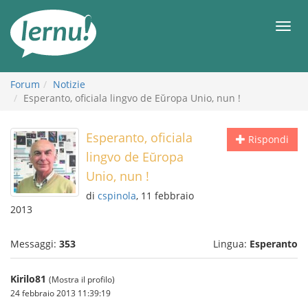
Vai
all’indice
Men
Forum
Notizie
Esperanto, oficiala lingvo de Eŭropa Unio, nun !
Esperanto, oficiala
Rispondi
lingvo de Eŭropa
Unio, nun !
di
cspinola
, 11 febbraio
2013
Messaggi:
353
Lingua:
Esperanto
Kirilo81
(Mostra il profilo)
24 febbraio 2013 11:39:19