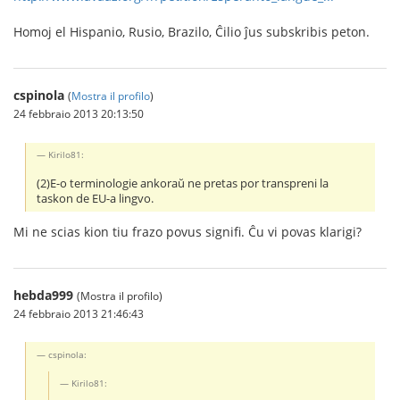
Homoj el Hispanio, Rusio, Brazilo, Ĉilio ĵus subskribis peton.
cspinola
(
Mostra il profilo
)
24 febbraio 2013 20:13:50
Kirilo81:
(2)E-o terminologie ankoraŭ ne pretas por transpreni la
taskon de EU-a lingvo.
Mi ne scias kion tiu frazo povus signifi. Ĉu vi povas klarigi?
hebda999
(Mostra il profilo)
24 febbraio 2013 21:46:43
cspinola:
Kirilo81: