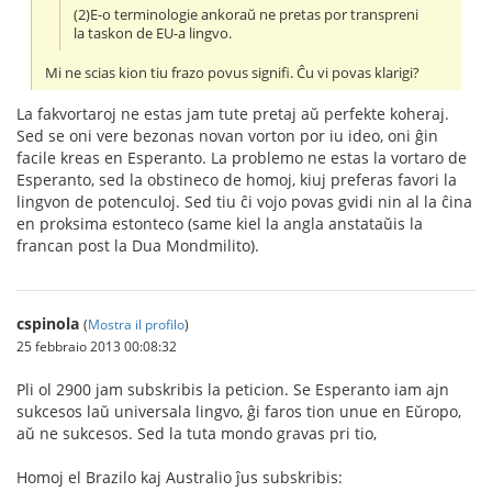
(2)E-o terminologie ankoraŭ ne pretas por transpreni
la taskon de EU-a lingvo.
Mi ne scias kion tiu frazo povus signifi. Ĉu vi povas klarigi?
La fakvortaroj ne estas jam tute pretaj aŭ perfekte koheraj.
Sed se oni vere bezonas novan vorton por iu ideo, oni ĝin
facile kreas en Esperanto. La problemo ne estas la vortaro de
Esperanto, sed la obstineco de homoj, kiuj preferas favori la
lingvon de potenculoj. Sed tiu ĉi vojo povas gvidi nin al la ĉina
en proksima estonteco (same kiel la angla anstataŭis la
francan post la Dua Mondmilito).
cspinola
(
Mostra il profilo
)
25 febbraio 2013 00:08:32
Pli ol 2900 jam subskribis la peticion. Se Esperanto iam ajn
sukcesos laŭ universala lingvo, ĝi faros tion unue en Eŭropo,
aŭ ne sukcesos. Sed la tuta mondo gravas pri tio,
Homoj el Brazilo kaj Australio ĵus subskribis: