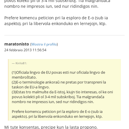
povus kolekti pli ol 3-4 mil subskriboj. Tia malgrandaĉa
nombro ne impresos iun, sed nur ridindigos nin.
Prefere komencu peticion pri la esploro de E-o (sub ia
aspekto), pri la libervola enkonduko en lernejojn, ktp.
maratonisto
(
Mostra il profilo
)
24 febbraio 2013 11:56:54
Kirilo81:
(1)Oficiala lingvo de EU povas esti nur oficiala lingvo de
membroŝtato.
(2)E-o terminologie ankoraŭ ne pretas por transpreni la
taskon de EU-a lingvo.
(3)Estas tro malmulte da E-istoj, kiujn tio interesas, ol ke oni
povus kolekti pli ol 3-4 mil subskriboj. Tia malgrandaĉa
nombro ne impresos iun, sed nur ridindigos nin.
Prefere komencu peticion pri la esploro de E-o (sub ia
aspekto), pri la libervola enkonduko en lernejojn, ktp.
Mi tute konsentas, precipe kun la lasta propono.