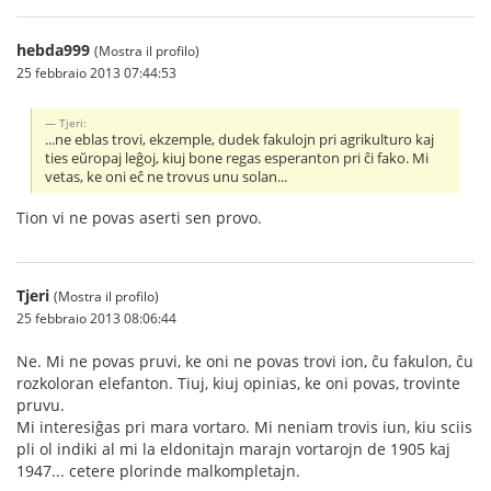
hebda999
(Mostra il profilo)
25 febbraio 2013 07:44:53
Tjeri:
...ne eblas trovi, ekzemple, dudek fakulojn pri agrikulturo kaj
ties eŭropaj leĝoj, kiuj bone regas esperanton pri ĉi fako. Mi
vetas, ke oni eĉ ne trovus unu solan...
Tion vi ne povas aserti sen provo.
Tjeri
(Mostra il profilo)
25 febbraio 2013 08:06:44
Ne. Mi ne povas pruvi, ke oni ne povas trovi ion, ĉu fakulon, ĉu
rozkoloran elefanton. Tiuj, kiuj opinias, ke oni povas, trovinte
pruvu.
Mi interesiĝas pri mara vortaro. Mi neniam trovis iun, kiu sciis
pli ol indiki al mi la eldonitajn marajn vortarojn de 1905 kaj
1947... cetere plorinde malkompletajn.