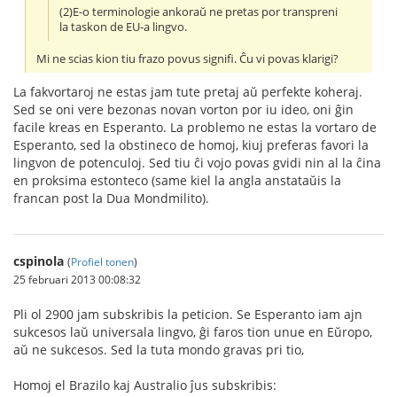
(2)E-o terminologie ankoraŭ ne pretas por transpreni
la taskon de EU-a lingvo.
Mi ne scias kion tiu frazo povus signifi. Ĉu vi povas klarigi?
La fakvortaroj ne estas jam tute pretaj aŭ perfekte koheraj.
Sed se oni vere bezonas novan vorton por iu ideo, oni ĝin
facile kreas en Esperanto. La problemo ne estas la vortaro de
Esperanto, sed la obstineco de homoj, kiuj preferas favori la
lingvon de potenculoj. Sed tiu ĉi vojo povas gvidi nin al la ĉina
en proksima estonteco (same kiel la angla anstataŭis la
francan post la Dua Mondmilito).
cspinola
(
Profiel tonen
)
25 februari 2013 00:08:32
Pli ol 2900 jam subskribis la peticion. Se Esperanto iam ajn
sukcesos laŭ universala lingvo, ĝi faros tion unue en Eŭropo,
aŭ ne sukcesos. Sed la tuta mondo gravas pri tio,
Homoj el Brazilo kaj Australio ĵus subskribis: