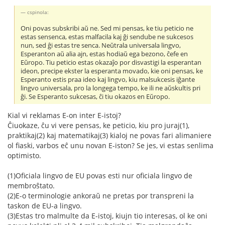
cspinola:
Oni povas subskribi aŭ ne. Sed mi pensas, ke tiu peticio ne
estas sensenca, estas malfacila kaj ĝi sendube ne sukcesos
nun, sed ĝi estas tre senca. Neŭtrala universala lingvo,
Esperanton aŭ alia ajn, estas hodiaŭ ega bezono, ĉefe en
Eŭropo. Tiu peticio estas okazaĵo por disvastigi la esperantan
ideon, precipe ekster la esperanta movado, kie oni pensas, ke
Esperanto estis praa ideo kaj lingvo, kiu malsukcesis iĝante
lingvo universala, pro la longega tempo, ke ili ne aŭskultis pri
ĝi. Se Esperanto sukcesas, ĉi tiu okazos en Eŭropo.
Kial vi reklamas E-on inter E-istoj?
Ĉiuokaze, ĉu vi vere pensas, ke peticio, kiu pro juraj(1),
praktikaj(2) kaj matematikaj(3) kialoj ne povas fari alimaniere
ol fiaski, varbos eĉ unu novan E-iston? Se jes, vi estas senlima
optimisto.
(1)Oficiala lingvo de EU povas esti nur oficiala lingvo de
membroŝtato.
(2)E-o terminologie ankoraŭ ne pretas por transpreni la
taskon de EU-a lingvo.
(3)Estas tro malmulte da E-istoj, kiujn tio interesas, ol ke oni