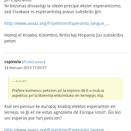
Ni bezonas disvastigi la ideon precipe ekster esperantismo,
sed ĉiuokaze ni esperantistoj povus subskribi ĝin:
http://www.avaaz.org/fr/petition/Esperanto_langue_...
Homoj el Kroatio, Kolombio, Britio kaj Hispanio ĵus subskribis
peton
cspinola
(
Profiel tonen
)
24 februari 2013 17:05:57
Kirilo81:
Prefere komencu peticion pri la esploro de E-o (sub ia
aspekto), pri la libervola enkonduko en lernejojn, ktp.
Kial oni pensus ke europaj knaboj elektos esperanton en
lernejo, se ĝi eĉ ne estas agnoskita de Eŭropa Unio?. Ĝis kio
oni esperos por fari peticion?
http://www.avaaz.org/fr/petition/Esperanto_langue_...