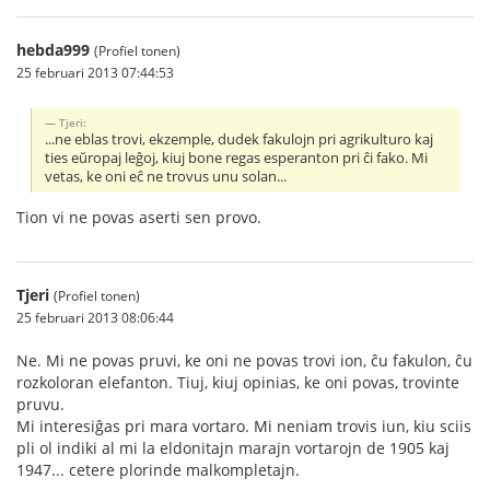
hebda999
(Profiel tonen)
25 februari 2013 07:44:53
Tjeri:
...ne eblas trovi, ekzemple, dudek fakulojn pri agrikulturo kaj
ties eŭropaj leĝoj, kiuj bone regas esperanton pri ĉi fako. Mi
vetas, ke oni eĉ ne trovus unu solan...
Tion vi ne povas aserti sen provo.
Tjeri
(Profiel tonen)
25 februari 2013 08:06:44
Ne. Mi ne povas pruvi, ke oni ne povas trovi ion, ĉu fakulon, ĉu
rozkoloran elefanton. Tiuj, kiuj opinias, ke oni povas, trovinte
pruvu.
Mi interesiĝas pri mara vortaro. Mi neniam trovis iun, kiu sciis
pli ol indiki al mi la eldonitajn marajn vortarojn de 1905 kaj
1947... cetere plorinde malkompletajn.