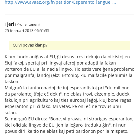
http://www.avaaz.org/fr/petition/Esperanto_langue_...
Tjeri
(Profiel tonen)
25 februari 2013 06:51:35
Ĉu vi povas klarigi?
Kiam lando aniĝas al EU, ĝi devas trovi dekojn da oficistoj en
ĉiuj fakoj, spertaj pri lingvaj aferoj por adapti la fakan
vortaron de EU al la nacia lingvo. Tio estis vere ĝena problemo
por malgranfaj landoj (ekz: Estonio), kiu malfacile plenumis la
taskon.
Malgraŭ la fanfaronadoj de iuj esperantistoj pri "du milionoj
da parolantoj (foje eĉ dek!)", ne eblas trovi, ekzemple, dudek
fakulojn pri agrikulturo kaj ties eŭropaj leĝoj, kiuj bone regas
esperanton pri ĉi fako. Mi vetas, ke oni eĉ ne trovus unu
solan.
Se morgaŭ EU dirus: "Bone, vi pravas, ni strarigas esperanton,
kiel oficiala lingvo de EU, jen la leĝaro, traduku ĝin", ni nur
povus diri, ke tio ne eblas kaj peti pardonon por la mispeto.