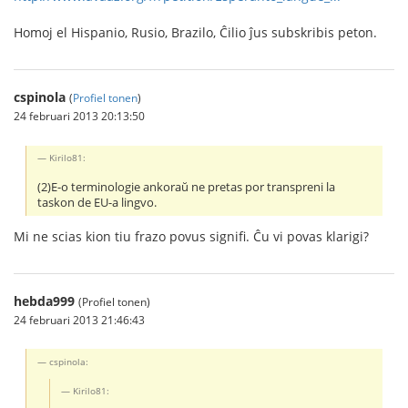
Homoj el Hispanio, Rusio, Brazilo, Ĉilio ĵus subskribis peton.
cspinola
(
Profiel tonen
)
24 februari 2013 20:13:50
Kirilo81:
(2)E-o terminologie ankoraŭ ne pretas por transpreni la
taskon de EU-a lingvo.
Mi ne scias kion tiu frazo povus signifi. Ĉu vi povas klarigi?
hebda999
(Profiel tonen)
24 februari 2013 21:46:43
cspinola:
Kirilo81: