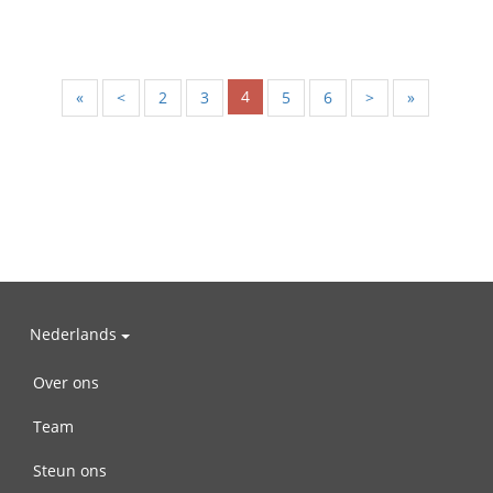
4
«
<
2
3
5
6
>
»
Nederlands
Over ons
Team
Steun ons