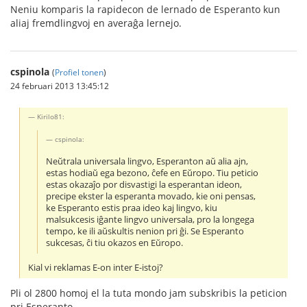
Neniu komparis la rapidecon de lernado de Esperanto kun
aliaj fremdlingvoj en averaĝa lernejo.
cspinola
(
Profiel tonen
)
24 februari 2013 13:45:12
Kirilo81:
cspinola:
Neŭtrala universala lingvo, Esperanton aŭ alia ajn,
estas hodiaŭ ega bezono, ĉefe en Eŭropo. Tiu peticio
estas okazaĵo por disvastigi la esperantan ideon,
precipe ekster la esperanta movado, kie oni pensas,
ke Esperanto estis praa ideo kaj lingvo, kiu
malsukcesis iĝante lingvo universala, pro la longega
tempo, ke ili aŭskultis nenion pri ĝi. Se Esperanto
sukcesas, ĉi tiu okazos en Eŭropo.
Kial vi reklamas E-on inter E-istoj?
Pli ol 2800 homoj el la tuta mondo jam subskribis la peticion
pri Esperanto.