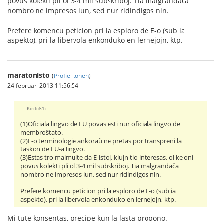
povus kolekti pli ol 3-4 mil subskriboj. Tia malgrandaĉa
nombro ne impresos iun, sed nur ridindigos nin.
Prefere komencu peticion pri la esploro de E-o (sub ia
aspekto), pri la libervola enkonduko en lernejojn, ktp.
maratonisto
(
Profiel tonen
)
24 februari 2013 11:56:54
Kirilo81:
(1)Oficiala lingvo de EU povas esti nur oficiala lingvo de
membroŝtato.
(2)E-o terminologie ankoraŭ ne pretas por transpreni la
taskon de EU-a lingvo.
(3)Estas tro malmulte da E-istoj, kiujn tio interesas, ol ke oni
povus kolekti pli ol 3-4 mil subskriboj. Tia malgrandaĉa
nombro ne impresos iun, sed nur ridindigos nin.
Prefere komencu peticion pri la esploro de E-o (sub ia
aspekto), pri la libervola enkonduko en lernejojn, ktp.
Mi tute konsentas, precipe kun la lasta propono.