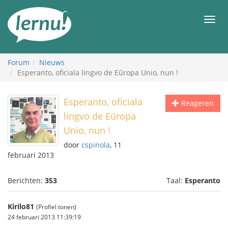
Naar
de
Men
inhoud
Forum
Nieuws
Esperanto, oficiala lingvo de Eŭropa Unio, nun !
Esperanto, oficiala
Reageren
lingvo de Eŭropa
Unio, nun !
door
cspinola
, 11
februari 2013
Berichten:
353
Taal:
Esperanto
Kirilo81
(Profiel tonen)
24 februari 2013 11:39:19