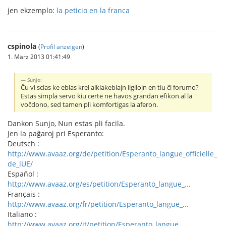
jen ekzemplo:
la peticio en la franca
cspinola
(
Profil anzeigen
)
1. März 2013 01:41:49
Sunjo:
Ĉu vi scias ke eblas krei alklakeblajn ligilojn en tiu ĉi forumo?
Estas simpla servo kiu certe ne havos grandan efikon al la
voĉdono, sed tamen pli komfortigas la aferon.
Dankon Sunjo, Nun estas pli facila.
Jen la paĝaroj pri Esperanto:
Deutsch :
http://www.avaaz.org/de/petition/Esperanto_langue_officielle_
de_lUE/
Español :
http://www.avaaz.org/es/petition/Esperanto_langue_...
Français :
http://www.avaaz.org/fr/petition/Esperanto_langue_...
Italiano :
http://www.avaaz.org/it/petition/Esperanto_langue_...