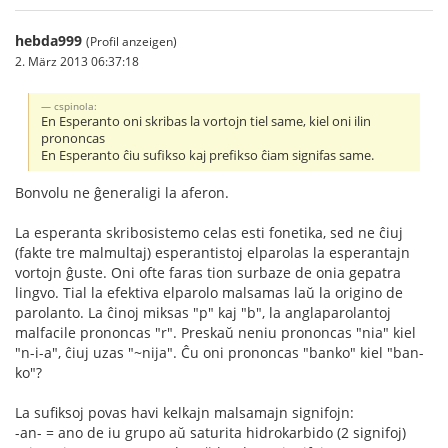
hebda999
(Profil anzeigen)
2. März 2013 06:37:18
cspinola:
En Esperanto oni skribas la vortojn tiel same, kiel oni ilin
prononcas
En Esperanto ĉiu sufikso kaj prefikso ĉiam signifas same.
Bonvolu ne ĝeneraligi la aferon.
La esperanta skribosistemo celas esti fonetika, sed ne ĉiuj
(fakte tre malmultaj) esperantistoj elparolas la esperantajn
vortojn ĝuste. Oni ofte faras tion surbaze de onia gepatra
lingvo. Tial la efektiva elparolo malsamas laŭ la origino de
parolanto. La ĉinoj miksas "p" kaj "b", la anglaparolantoj
malfacile prononcas "r". Preskaŭ neniu prononcas "nia" kiel
"n-i-a", ĉiuj uzas "~nija". Ĉu oni prononcas "banko" kiel "ban-
ko"?
La sufiksoj povas havi kelkajn malsamajn signifojn:
-an- = ano de iu grupo aŭ saturita hidrokarbido (2 signifoj)