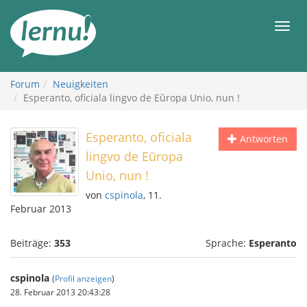
Zum
Inhalt
Men
Forum
Neuigkeiten
Esperanto, oficiala lingvo de Eŭropa Unio, nun !
Esperanto, oficiala
Antworten
lingvo de Eŭropa
Unio, nun !
von
cspinola
, 11.
Februar 2013
Beiträge:
353
Sprache:
Esperanto
cspinola
(
Profil anzeigen
)
28. Februar 2013 20:43:28