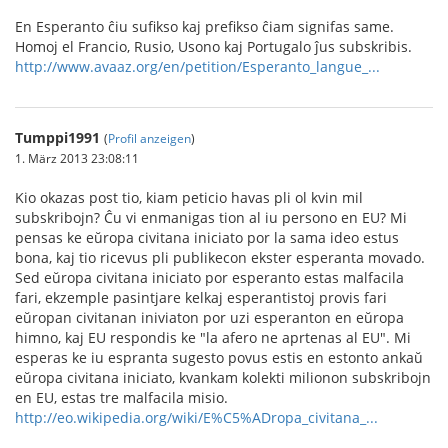
En Esperanto ĉiu sufikso kaj prefikso ĉiam signifas same.
Homoj el Francio, Rusio, Usono kaj Portugalo ĵus subskribis.
http://www.avaaz.org/en/petition/Esperanto_langue_...
Tumppi1991
(
Profil anzeigen
)
1. März 2013 23:08:11
Kio okazas post tio, kiam peticio havas pli ol kvin mil
subskribojn? Ĉu vi enmanigas tion al iu persono en EU? Mi
pensas ke eŭropa civitana iniciato por la sama ideo estus
bona, kaj tio ricevus pli publikecon ekster esperanta movado.
Sed eŭropa civitana iniciato por esperanto estas malfacila
fari, ekzemple pasintjare kelkaj esperantistoj provis fari
eŭropan civitanan iniviaton por uzi esperanton en eŭropa
himno, kaj EU respondis ke "la afero ne aprtenas al EU". Mi
esperas ke iu espranta sugesto povus estis en estonto ankaŭ
eŭropa civitana iniciato, kvankam kolekti milionon subskribojn
en EU, estas tre malfacila misio.
http://eo.wikipedia.org/wiki/E%C5%ADropa_civitana_...