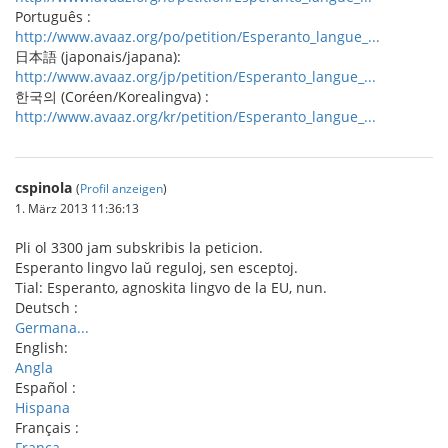
Português :
http://www.avaaz.org/po/petition/Esperanto_langue_...
日本語 (japonais/japana):
http://www.avaaz.org/jp/petition/Esperanto_langue_...
한국의 (Coréen/Korealingva) :
http://www.avaaz.org/kr/petition/Esperanto_langue_...
cspinola
(
Profil anzeigen
)
1. März 2013 11:36:13
Pli ol 3300 jam subskribis la peticion.
Esperanto lingvo laŭ reguloj, sen esceptoj.
Tial: Esperanto, agnoskita lingvo de la EU, nun.
Deutsch :
Germana...
English:
Angla
Español :
Hispana
Français :
Franca