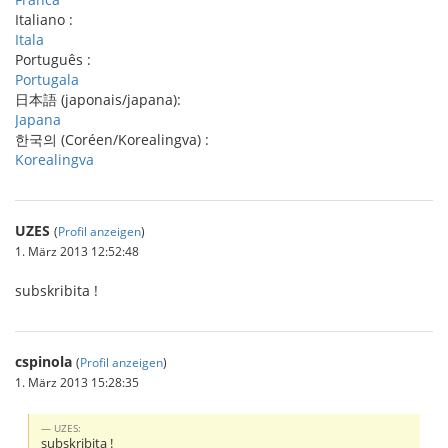
Italiano :
Itala
Português :
Portugala
日本語 (japonais/japana):
Japana
한국의 (Coréen/Korealingva) :
Korealingva
UZES
(
Profil anzeigen
)
1. März 2013 12:52:48
subskribita !
cspinola
(
Profil anzeigen
)
1. März 2013 15:28:35
UZES:
subskribita !