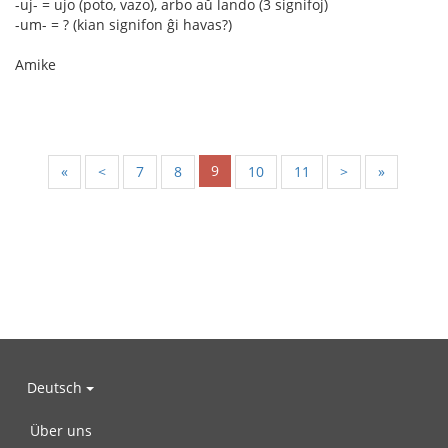
-uj- = ujo (poto, vazo), arbo aŭ lando (3 signifoj)
-um- = ? (kian signifon ĝi havas?)
Amike
9
«
<
7
8
10
11
>
»
Deutsch
Über uns