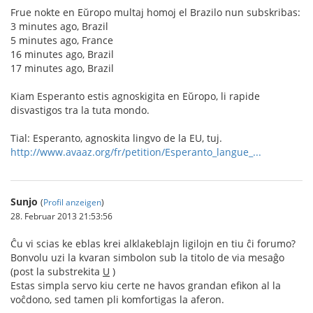
Frue nokte en Eŭropo multaj homoj el Brazilo nun subskribas:
3 minutes ago, Brazil
5 minutes ago, France
16 minutes ago, Brazil
17 minutes ago, Brazil
Kiam Esperanto estis agnoskigita en Eŭropo, li rapide
disvastigos tra la tuta mondo.
Tial: Esperanto, agnoskita lingvo de la EU, tuj.
http://www.avaaz.org/fr/petition/Esperanto_langue_...
Sunjo
(
Profil anzeigen
)
28. Februar 2013 21:53:56
Ĉu vi scias ke eblas krei alklakeblajn ligilojn en tiu ĉi forumo?
Bonvolu uzi la kvaran simbolon sub la titolo de via mesaĝo
(post la substrekita
U
)
Estas simpla servo kiu certe ne havos grandan efikon al la
voĉdono, sed tamen pli komfortigas la aferon.