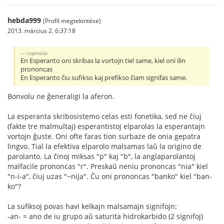
hebda999
(Profil megtekintése)
2013. március 2. 6:37:18
cspinola:
En Esperanto oni skribas la vortojn tiel same, kiel oni ilin
prononcas
En Esperanto ĉiu sufikso kaj prefikso ĉiam signifas same.
Bonvolu ne ĝeneraligi la aferon.
La esperanta skribosistemo celas esti fonetika, sed ne ĉiuj
(fakte tre malmultaj) esperantistoj elparolas la esperantajn
vortojn ĝuste. Oni ofte faras tion surbaze de onia gepatra
lingvo. Tial la efektiva elparolo malsamas laŭ la origino de
parolanto. La ĉinoj miksas "p" kaj "b", la anglaparolantoj
malfacile prononcas "r". Preskaŭ neniu prononcas "nia" kiel
"n-i-a", ĉiuj uzas "~nija". Ĉu oni prononcas "banko" kiel "ban-
ko"?
La sufiksoj povas havi kelkajn malsamajn signifojn:
-an- = ano de iu grupo aŭ saturita hidrokarbido (2 signifoj)