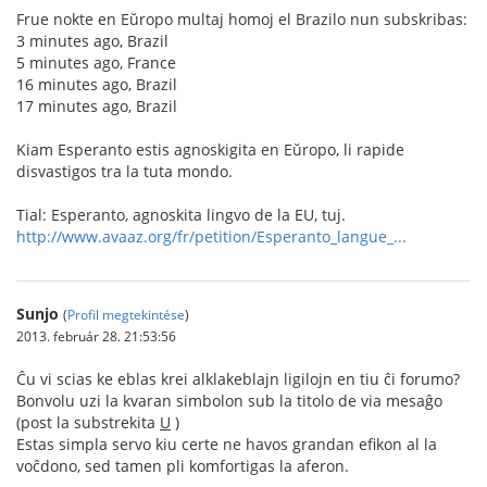
Frue nokte en Eŭropo multaj homoj el Brazilo nun subskribas:
3 minutes ago, Brazil
5 minutes ago, France
16 minutes ago, Brazil
17 minutes ago, Brazil
Kiam Esperanto estis agnoskigita en Eŭropo, li rapide
disvastigos tra la tuta mondo.
Tial: Esperanto, agnoskita lingvo de la EU, tuj.
http://www.avaaz.org/fr/petition/Esperanto_langue_...
Sunjo
(
Profil megtekintése
)
2013. február 28. 21:53:56
Ĉu vi scias ke eblas krei alklakeblajn ligilojn en tiu ĉi forumo?
Bonvolu uzi la kvaran simbolon sub la titolo de via mesaĝo
(post la substrekita
U
)
Estas simpla servo kiu certe ne havos grandan efikon al la
voĉdono, sed tamen pli komfortigas la aferon.