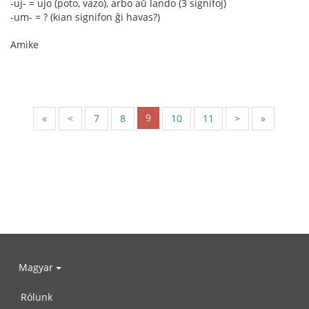
-uj- = ujo (poto, vazo), arbo aŭ lando (3 signifoj)
-um- = ? (kian signifon ĝi havas?)
Amike
9
«
<
7
8
10
11
>
»
Magyar
Rólunk