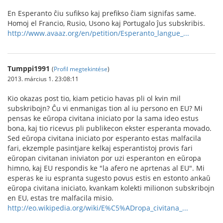
En Esperanto ĉiu sufikso kaj prefikso ĉiam signifas same.
Homoj el Francio, Rusio, Usono kaj Portugalo ĵus subskribis.
http://www.avaaz.org/en/petition/Esperanto_langue_...
Tumppi1991
(
Profil megtekintése
)
2013. március 1. 23:08:11
Kio okazas post tio, kiam peticio havas pli ol kvin mil
subskribojn? Ĉu vi enmanigas tion al iu persono en EU? Mi
pensas ke eŭropa civitana iniciato por la sama ideo estus
bona, kaj tio ricevus pli publikecon ekster esperanta movado.
Sed eŭropa civitana iniciato por esperanto estas malfacila
fari, ekzemple pasintjare kelkaj esperantistoj provis fari
eŭropan civitanan iniviaton por uzi esperanton en eŭropa
himno, kaj EU respondis ke "la afero ne aprtenas al EU". Mi
esperas ke iu espranta sugesto povus estis en estonto ankaŭ
eŭropa civitana iniciato, kvankam kolekti milionon subskribojn
en EU, estas tre malfacila misio.
http://eo.wikipedia.org/wiki/E%C5%ADropa_civitana_...