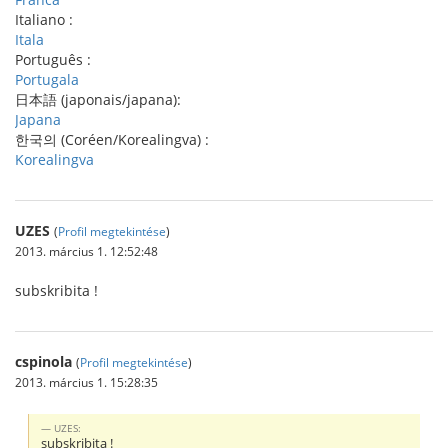
Italiano :
Itala
Português :
Portugala
日本語 (japonais/japana):
Japana
한국의 (Coréen/Korealingva) :
Korealingva
UZES
(
Profil megtekintése
)
2013. március 1. 12:52:48
subskribita !
cspinola
(
Profil megtekintése
)
2013. március 1. 15:28:35
UZES:
subskribita !