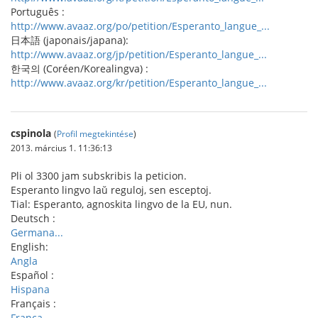
Português :
http://www.avaaz.org/po/petition/Esperanto_langue_...
日本語 (japonais/japana):
http://www.avaaz.org/jp/petition/Esperanto_langue_...
한국의 (Coréen/Korealingva) :
http://www.avaaz.org/kr/petition/Esperanto_langue_...
cspinola
(
Profil megtekintése
)
2013. március 1. 11:36:13
Pli ol 3300 jam subskribis la peticion.
Esperanto lingvo laŭ reguloj, sen esceptoj.
Tial: Esperanto, agnoskita lingvo de la EU, nun.
Deutsch :
Germana...
English:
Angla
Español :
Hispana
Français :
Franca