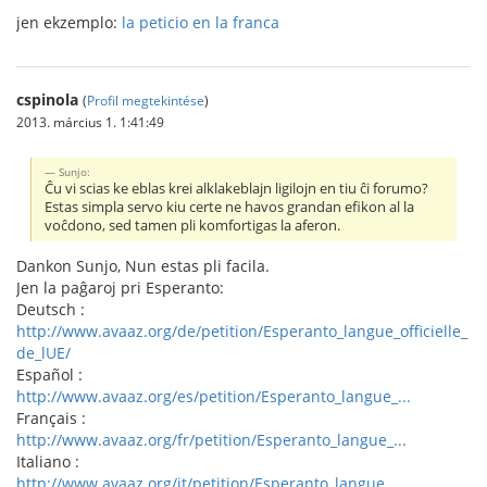
jen ekzemplo:
la peticio en la franca
cspinola
(
Profil megtekintése
)
2013. március 1. 1:41:49
Sunjo:
Ĉu vi scias ke eblas krei alklakeblajn ligilojn en tiu ĉi forumo?
Estas simpla servo kiu certe ne havos grandan efikon al la
voĉdono, sed tamen pli komfortigas la aferon.
Dankon Sunjo, Nun estas pli facila.
Jen la paĝaroj pri Esperanto:
Deutsch :
http://www.avaaz.org/de/petition/Esperanto_langue_officielle_
de_lUE/
Español :
http://www.avaaz.org/es/petition/Esperanto_langue_...
Français :
http://www.avaaz.org/fr/petition/Esperanto_langue_...
Italiano :
http://www.avaaz.org/it/petition/Esperanto_langue_...