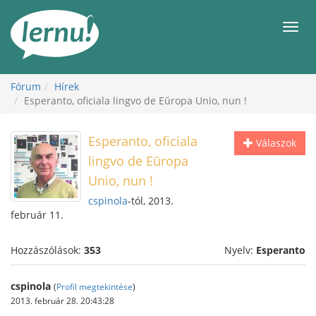
Tartalom
Men
Fórum
Hírek
Esperanto, oficiala lingvo de Eŭropa Unio, nun !
Esperanto, oficiala
Válaszok
lingvo de Eŭropa
Unio, nun !
cspinola
-tól, 2013.
február 11.
Hozzászólások:
353
Nyelv:
Esperanto
cspinola
(
Profil megtekintése
)
2013. február 28. 20:43:28