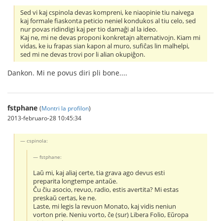
Sed vi kaj cspinola devas kompreni, ke niaopinie tiu naivega
kaj formale fiaskonta peticio neniel kondukos al tiu celo, sed
nur povas ridindigi kaj per tio damaĝi al la ideo.
Kaj ne, mi ne devas proponi konkretajn alternativojn. Kiam mi
vidas, ke iu frapas sian kapon al muro, sufiĉas lin malhelpi,
sed mi ne devas trovi por li alian okupiĝon.
Dankon. Mi ne povus diri pli bone....
fstphane
(
Montri la profilon
)
2013-februaro-28 10:45:34
cspinola:
fstphane:
Laŭ mi, kaj aliaj certe, tia grava ago devus esti
preparita longtempe antaŭe.
Ĉu ĉiu asocio, revuo, radio, estis avertita? Mi estas
preskaŭ certas, ke ne.
Laste, mi legis la revuon Monato, kaj vidis neniun
vorton prie. Neniu vorto, ĉe (sur) Libera Folio, Eŭropa