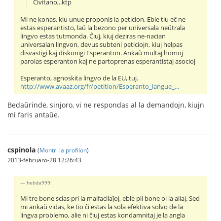
Civitano,..ktp
Mi ne konas, kiu unue proponis la peticion. Eble tiu eĉ ne
estas esperantisto, laŭ la bezono per universala neŭtrala
lingvo estas tutmonda. Ĉiuj, kiuj deziras ne-nacian
universalan lingvon, devus subteni peticiojn, kiuj helpas
disvastigi kaj diskonigi Esperanton. Ankaŭ multaj homoj
parolas esperanton kaj ne partoprenas esperantistaj asocioj
Esperanto, agnoskita lingvo de la EU, tuj.
http://www.avaaz.org/fr/petition/Esperanto_langue_...
Bedaŭrinde, sinjoro, vi ne respondas al la demandojn, kiujn
mi faris antaŭe.
cspinola
(
Montri la profilon
)
2013-februaro-28 12:26:43
hebda999:
Mi tre bone scias pri la malfacilaĵoj, eble pli bone ol la aliaj. Sed
mi ankaŭ vidas, ke tio ĉi estas la sola efektiva solvo de la
lingva problemo, alie ni ĉiuj estas kondamnitaj je la angla