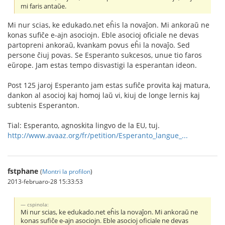
mi faris antaŭe.
Mi nur scias, ke edukado.net eĥis la novaĵon. Mi ankoraŭ ne
konas sufiĉe e-ajn asociojn. Eble asocioj oficiale ne devas
partopreni ankoraŭ, kvankam povus eĥi la novaĵo. Sed
persone ĉiuj povas. Se Esperanto sukcesos, unue tio faros
eŭrope. Jam estas tempo disvastigi la esperantan ideon.
Post 125 jaroj Esperanto jam estas sufiĉe provita kaj matura,
dankon al asocioj kaj homoj laŭ vi, kiuj de longe lernis kaj
subtenis Esperanton.
Tial: Esperanto, agnoskita lingvo de la EU, tuj.
http://www.avaaz.org/fr/petition/Esperanto_langue_...
fstphane
(
Montri la profilon
)
2013-februaro-28 15:33:53
cspinola:
Mi nur scias, ke edukado.net eĥis la novaĵon. Mi ankoraŭ ne
konas sufiĉe e-ajn asociojn. Eble asocioj oficiale ne devas