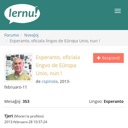
Al
la
Men
enhavo
Forumo
Novaĵoj
Esperanto, oficiala lingvo de Eŭropa Unio, nun !
Esperanto, oficiala
Respondi
lingvo de Eŭropa
Unio, nun !
de
cspinola
, 2013-
februaro-11
Mesaĝoj:
353
Lingvo:
Esperanto
Tjeri
(Montri la profilon)
2013-februaro-28 10:37:24