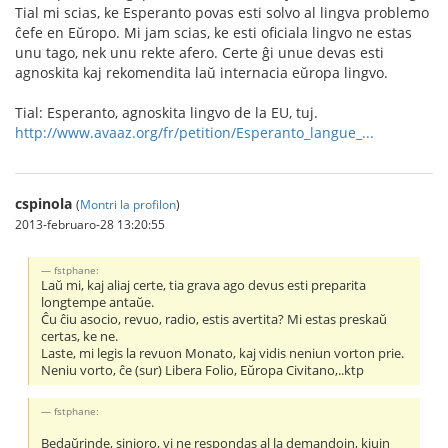
Tial mi scias, ke Esperanto povas esti solvo al lingva problemo
ĉefe en Eŭropo. Mi jam scias, ke esti oficiala lingvo ne estas
unu tago, nek unu rekte afero. Certe ĝi unue devas esti
agnoskita kaj rekomendita laŭ internacia eŭropa lingvo.
Tial: Esperanto, agnoskita lingvo de la EU, tuj.
http://www.avaaz.org/fr/petition/Esperanto_langue_...
cspinola
(
Montri la profilon
)
2013-februaro-28 13:20:55
fstphane:
Laŭ mi, kaj aliaj certe, tia grava ago devus esti preparita
longtempe antaŭe.
Ĉu ĉiu asocio, revuo, radio, estis avertita? Mi estas preskaŭ
certas, ke ne.
Laste, mi legis la revuon Monato, kaj vidis neniun vorton prie.
Neniu vorto, ĉe (sur) Libera Folio, Eŭropa Civitano,..ktp
fstphane:
Bedaŭrinde, sinjoro, vi ne respondas al la demandojn, kiujn