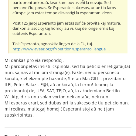
partopreni ankoraŭ, kvankam povus eĥi la novaĵo. Sed
persone ĉiuj povas. Se Esperanto sukcesos, unue tio faros
eŭrope. Jam estas tempo disvastigi la esperantan ideon.
Post 125 jaroj Esperanto jam estas sufiĉe provita kaj matura,
dankon al asocioj kaj homoj laŭ vi, kiuj de longe lernis kaj
subtenis Esperanton.
Tial: Esperanto, agnoskita lingvo de la EU, tuj.
http://www.avaaz.org/fr/petition/Esperanto_langue_...
Mi dankas pro via respondoj.
Mi pardonpetas insisti, cspinola, sed tia peticio enretigata(ita)
nun, ŝajnas al mi iom stranga(e). Fakte, neniu personeco
konata, kiel ekzemple hazarde, Stefan MacGILL - prezidanto
ILEI, Peter Balaz - E@I, aŭ ankoraŭ, la Lernu!-teamo, la
prezidantoj de, UEA, SAT, TEJO, aŭ, la akademiano Bertilo
W...ktp, diris unu solan vorton nek antaŭe, nek nun.
Mi esperas erari, sed dubas pri la sukceso de tiu peticio nun.
mi rediras, multegaj homoj ( Esperantistoj aŭ ne ) jam
subskribintus.