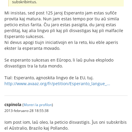
subskribintus.
Mi insistas, sed post 125 jaroj Esperanto jam estas sufiĉe
provita kaj matura. Nun jam estas tempo por tiu aŭ simila
peticio estus farita. Ĉiu jaro estas pasigita, du jaroj estas
perditaj, kaj alia lingvo pli kaj pli disvastigas kaj pli malfacile
Esperanto sukcesos.
Ni devus apogi tiujn iniciativojn en la reto, kiu eble aperis
ekster la esperanta movado.
Se esperanto sukcesas en Eŭropo, li laŭ pulva eksplodo
disvastigos tra la tuta mondo.
Tial: Esperanto, agnoskita lingvo de la EU, tuj.
http://www.avaaz.org/fr/petition/Esperanto_langue_...
cspinola
(
Montri la profilon
)
2013-februaro-28 18:55:38
Iom post iom, laŭ oleo, la peticio disvastigis. Ĵus oni subskribis
el Aŭstralio, Brazilo kaj Pollando.