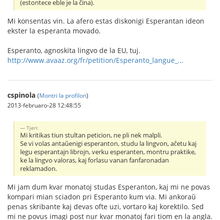
(estontece eble je la ĉina).
Mi konsentas vin. La afero estas diskonigi Esperantan ideon
ekster la esperanta movado.
Esperanto, agnoskita lingvo de la EU, tuj.
http://www.avaaz.org/fr/petition/Esperanto_langue_...
cspinola
(
Montri la profilon
)
2013-februaro-28 12:48:55
Tjeri:
Mi kritikas tiun stultan peticion, ne pli nek malpli.
Se vi volas antaŭenigi esperanton, studu la lingvon, aĉetu kaj
legu esperantajn librojn, verku esperanten, montru praktike,
ke la lingvo valoras, kaj forlasu vanan fanfaronadan
reklamadon.
Mi jam dum kvar monatoj studas Esperanton, kaj mi ne povas
kompari mian sciadon pri Esperanto kum via. Mi ankoraŭ
penas skribante kaj devas ofte uzi, vortaro kaj korektilo. Sed
mi ne povus imagi post nur kvar monatoj fari tiom en la angla.