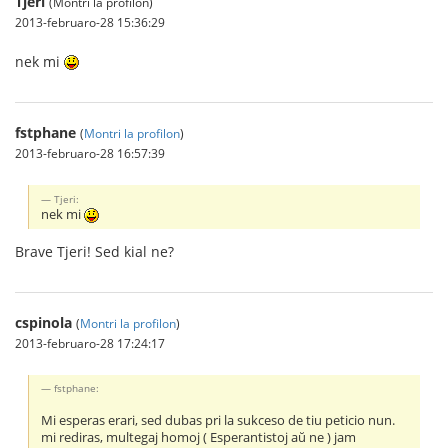
Tjeri
(Montri la profilon)
2013-februaro-28 15:36:29
nek mi
fstphane
(
Montri la profilon
)
2013-februaro-28 16:57:39
Tjeri:
nek mi
Brave Tjeri! Sed kial ne?
cspinola
(
Montri la profilon
)
2013-februaro-28 17:24:17
fstphane:
Mi esperas erari, sed dubas pri la sukceso de tiu peticio nun.
mi rediras, multegaj homoj ( Esperantistoj aŭ ne ) jam