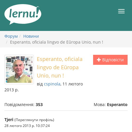
До
змісту
Мен
Форум
Новини
Esperanto, oficiala lingvo de Eŭropa Unio, nun !
Esperanto, oficiala
Відповісти
lingvo de Eŭropa
Unio, nun !
від
cspinola
, 11 лютого
2013 р.
Повідомлення:
353
Мова:
Esperanto
Tjeri
(Переглянути профіль)
28 лютого 2013 р. 10:37:24