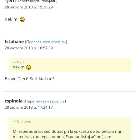
Tjeri
(Переглянути профіль)
28 лютого 2013 р. 15:36:29
nek mi
fstphane
(
Переглянути профіль
)
28 лютого 2013 р. 16:57:39
Tjeri:
nek mi
Brave Tjeri! Sed kial ne?
cspinola
(
Переглянути профіль
)
28 лютого 2013 р. 17:24:17
fstphane:
Mi esperas erari, sed dubas pri la sukceso de tiu peticio nun.
mi rediras, multegaj homoj ( Esperantistoj aŭ ne ) jam