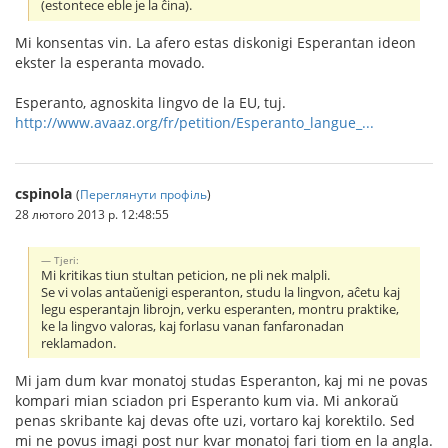
(estontece eble je la ĉina).
Mi konsentas vin. La afero estas diskonigi Esperantan ideon
ekster la esperanta movado.
Esperanto, agnoskita lingvo de la EU, tuj.
http://www.avaaz.org/fr/petition/Esperanto_langue_...
cspinola
(
Переглянути профіль
)
28 лютого 2013 р. 12:48:55
Tjeri:
Mi kritikas tiun stultan peticion, ne pli nek malpli.
Se vi volas antaŭenigi esperanton, studu la lingvon, aĉetu kaj
legu esperantajn librojn, verku esperanten, montru praktike,
ke la lingvo valoras, kaj forlasu vanan fanfaronadan
reklamadon.
Mi jam dum kvar monatoj studas Esperanton, kaj mi ne povas
kompari mian sciadon pri Esperanto kum via. Mi ankoraŭ
penas skribante kaj devas ofte uzi, vortaro kaj korektilo. Sed
mi ne povus imagi post nur kvar monatoj fari tiom en la angla.