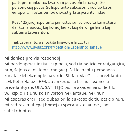
partopreni ankoraŭ, kvankam povus eĥi la novaĵo. Sed
persone ĉiuj povas. Se Esperanto sukcesos, unue tio faros
eŭrope. Jam estas tempo disvastigi la esperantan ideon.
Post 125 jaroj Esperanto jam estas sufiĉe provita kaj matura,
dankon al asocioj kaj homoj laŭ vi, kiuj de longe lernis kaj
subtenis Esperanton.
Tial: Esperanto, agnoskita lingvo de la EU, tuj.
http://www.avaaz.org/fr/petition/Esperanto_langue_...
Mi dankas pro via respondoj.
Mi pardonpetas insisti, cspinola, sed tia peticio enretigata(ita)
nun, ŝajnas al mi iom stranga(e). Fakte, neniu personeco
konata, kiel ekzemple hazarde, Stefan MacGILL - prezidanto
ILEI, Peter Balaz - E@I, aŭ ankoraŭ, la Lernu!-teamo, la
prezidantoj de, UEA, SAT, TEJO, aŭ, la akademiano Bertilo
W...ktp, diris unu solan vorton nek antaŭe, nek nun.
Mi esperas erari, sed dubas pri la sukceso de tiu peticio nun.
mi rediras, multegaj homoj ( Esperantistoj aŭ ne ) jam
subskribintus.