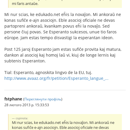
mi faris antaŭe.
Mi nur scias, ke edukado.net eĥis la novaĵon. Mi ankoraŭ ne
konas sufiĉe e-ajn asociojn. Eble asocioj oficiale ne devas
partopreni ankoraŭ, kvankam povus eĥi la novaĵo. Sed
persone ĉiuj povas. Se Esperanto sukcesos, unue tio faros
eŭrope. Jam estas tempo disvastigi la esperantan ideon.
Post 125 jaroj Esperanto jam estas sufiĉe provita kaj matura,
dankon al asocioj kaj homoj laŭ vi, kiuj de longe lernis kaj
subtenis Esperanton.
Tial: Esperanto, agnoskita lingvo de la EU, tuj.
http://www.avaaz.org/fr/petition/Esperanto_langue_...
fstphane
(
Переглянути профіль
)
28 лютого 2013 р. 15:33:53
cspinola:
Mi nur scias, ke edukado.net eĥis la novaĵon. Mi ankoraŭ ne
konas sufiĉe e-ajn asociojn. Eble asocioj oficiale ne devas