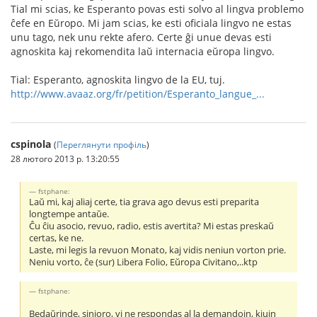
Tial mi scias, ke Esperanto povas esti solvo al lingva problemo
ĉefe en Eŭropo. Mi jam scias, ke esti oficiala lingvo ne estas
unu tago, nek unu rekte afero. Certe ĝi unue devas esti
agnoskita kaj rekomendita laŭ internacia eŭropa lingvo.
Tial: Esperanto, agnoskita lingvo de la EU, tuj.
http://www.avaaz.org/fr/petition/Esperanto_langue_...
cspinola
(
Переглянути профіль
)
28 лютого 2013 р. 13:20:55
fstphane:
Laŭ mi, kaj aliaj certe, tia grava ago devus esti preparita
longtempe antaŭe.
Ĉu ĉiu asocio, revuo, radio, estis avertita? Mi estas preskaŭ
certas, ke ne.
Laste, mi legis la revuon Monato, kaj vidis neniun vorton prie.
Neniu vorto, ĉe (sur) Libera Folio, Eŭropa Civitano,..ktp
fstphane:
Bedaŭrinde, sinjoro, vi ne respondas al la demandojn, kiujn