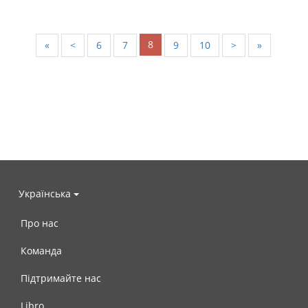
8
«
<
6
7
9
10
>
»
Українська
Про нас
Команда
Підтримайте нас
Libro