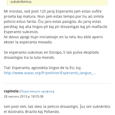
subskribintus.
Mi insistas, sed post 125 jaroj Esperanto jam estas sufiĉe
provita kaj matura. Nun jam estas tempo por tiu aŭ simila
peticio estus farita. Ĉiu jaro estas pasigita, du jaroj estas
perditaj, kaj alia lingvo pli kaj pli disvastigas kaj pli malfacile
Esperanto sukcesos.
Ni devus apogi tiujn iniciativojn en la reto, kiu eble aperis
ekster la esperanta movado.
Se esperanto sukcesas en Eŭropo, li laŭ pulva eksplodo
disvastigos tra la tuta mondo.
Tial: Esperanto, agnoskita lingvo de la EU, tuj.
http://www.avaaz.org/fr/petition/Esperanto_langue_...
cspinola
(
Переглянути профіль
)
28 лютого 2013 р. 18:55:38
Iom post iom, laŭ oleo, la peticio disvastigis. Ĵus oni subskribis
el Aŭstralio, Brazilo kaj Pollando.