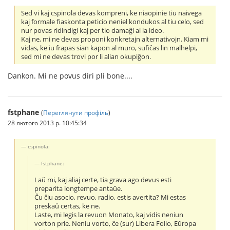
Sed vi kaj cspinola devas kompreni, ke niaopinie tiu naivega
kaj formale fiaskonta peticio neniel kondukos al tiu celo, sed
nur povas ridindigi kaj per tio damaĝi al la ideo.
Kaj ne, mi ne devas proponi konkretajn alternativojn. Kiam mi
vidas, ke iu frapas sian kapon al muro, sufiĉas lin malhelpi,
sed mi ne devas trovi por li alian okupiĝon.
Dankon. Mi ne povus diri pli bone....
fstphane
(
Переглянути профіль
)
28 лютого 2013 р. 10:45:34
cspinola:
fstphane:
Laŭ mi, kaj aliaj certe, tia grava ago devus esti
preparita longtempe antaŭe.
Ĉu ĉiu asocio, revuo, radio, estis avertita? Mi estas
preskaŭ certas, ke ne.
Laste, mi legis la revuon Monato, kaj vidis neniun
vorton prie. Neniu vorto, ĉe (sur) Libera Folio, Eŭropa