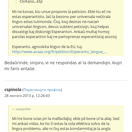
Civitano,..ktp
Mi ne konas, kiu unue proponis la peticion. Eble tiu eĉ ne
estas esperantisto, laŭ la bezono per universala neŭtrala
lingvo estas tutmonda. Ĉiuj, kiuj deziras ne-nacian
universalan lingvon, devus subteni peticiojn, kiuj helpas
disvastigi kaj diskonigi Esperanton. Ankaŭ multaj homoj
parolas esperanton kaj ne partoprenas esperantistaj asocioj
Esperanto, agnoskita lingvo de la EU, tuj.
http://www.avaaz.org/fr/petition/Esperanto_langue_...
Bedaŭrinde, sinjoro, vi ne respondas al la demandojn, kiujn
mi faris antaŭe.
cspinola
(
Переглянути профіль
)
28 лютого 2013 р. 12:26:43
hebda999:
Mi tre bone scias pri la malfacilaĵoj, eble pli bone ol la aliaj. Sed
mi ankaŭ vidas, ke tio ĉi estas la sola efektiva solvo de la
lingva problemo, alie ni ĉiuj estas kondamnitaj je la angla