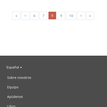
8
«
<
6
7
9
10
>
»
Español
Sobre nosotros
Equipo
Ayúdenos
Libro