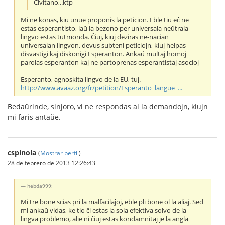
Civitano,..ktp
Mi ne konas, kiu unue proponis la peticion. Eble tiu eĉ ne
estas esperantisto, laŭ la bezono per universala neŭtrala
lingvo estas tutmonda. Ĉiuj, kiuj deziras ne-nacian
universalan lingvon, devus subteni peticiojn, kiuj helpas
disvastigi kaj diskonigi Esperanton. Ankaŭ multaj homoj
parolas esperanton kaj ne partoprenas esperantistaj asocioj
Esperanto, agnoskita lingvo de la EU, tuj.
http://www.avaaz.org/fr/petition/Esperanto_langue_...
Bedaŭrinde, sinjoro, vi ne respondas al la demandojn, kiujn
mi faris antaŭe.
cspinola
(
Mostrar perfil
)
28 de febrero de 2013 12:26:43
hebda999:
Mi tre bone scias pri la malfacilaĵoj, eble pli bone ol la aliaj. Sed
mi ankaŭ vidas, ke tio ĉi estas la sola efektiva solvo de la
lingva problemo, alie ni ĉiuj estas kondamnitaj je la angla