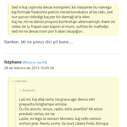
Sed vi kaj cspinola devas kompreni, ke niaopinie tiu naivega
kaj formale fiaskonta peticio neniel kondukos al tiu celo, sed
nur povas ridindigi kaj per tio damaĝi al la ideo.
Kaj ne, mi ne devas proponi konkretajn alternativojn. Kiam mi
vidas, ke iu frapas sian kapon al muro, sufiĉas lin malhelpi,
sed mi ne devas trovi por li alian okupiĝon.
Dankon. Mi ne povus diri pli bone....
fstphane
(
Mostrar perfil
)
28 de febrero de 2013 10:45:34
cspinola:
fstphane:
Laŭ mi, kaj aliaj certe, tia grava ago devus esti
preparita longtempe antaŭe.
Ĉu ĉiu asocio, revuo, radio, estis avertita? Mi estas
preskaŭ certas, ke ne.
Laste, mi legis la revuon Monato, kaj vidis neniun
vorton prie. Neniu vorto, ĉe (sur) Libera Folio, Eŭropa