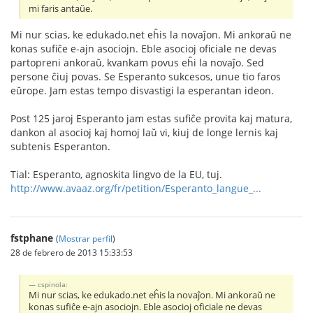
mi faris antaŭe.
Mi nur scias, ke edukado.net eĥis la novaĵon. Mi ankoraŭ ne
konas sufiĉe e-ajn asociojn. Eble asocioj oficiale ne devas
partopreni ankoraŭ, kvankam povus eĥi la novaĵo. Sed
persone ĉiuj povas. Se Esperanto sukcesos, unue tio faros
eŭrope. Jam estas tempo disvastigi la esperantan ideon.
Post 125 jaroj Esperanto jam estas sufiĉe provita kaj matura,
dankon al asocioj kaj homoj laŭ vi, kiuj de longe lernis kaj
subtenis Esperanton.
Tial: Esperanto, agnoskita lingvo de la EU, tuj.
http://www.avaaz.org/fr/petition/Esperanto_langue_...
fstphane
(
Mostrar perfil
)
28 de febrero de 2013 15:33:53
cspinola:
Mi nur scias, ke edukado.net eĥis la novaĵon. Mi ankoraŭ ne
konas sufiĉe e-ajn asociojn. Eble asocioj oficiale ne devas