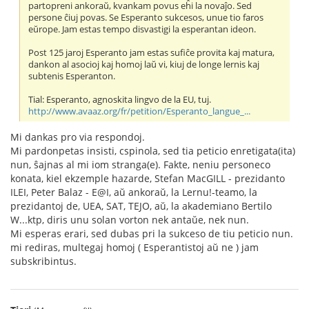
partopreni ankoraŭ, kvankam povus eĥi la novaĵo. Sed
persone ĉiuj povas. Se Esperanto sukcesos, unue tio faros
eŭrope. Jam estas tempo disvastigi la esperantan ideon.
Post 125 jaroj Esperanto jam estas sufiĉe provita kaj matura,
dankon al asocioj kaj homoj laŭ vi, kiuj de longe lernis kaj
subtenis Esperanton.
Tial: Esperanto, agnoskita lingvo de la EU, tuj.
http://www.avaaz.org/fr/petition/Esperanto_langue_...
Mi dankas pro via respondoj.
Mi pardonpetas insisti, cspinola, sed tia peticio enretigata(ita)
nun, ŝajnas al mi iom stranga(e). Fakte, neniu personeco
konata, kiel ekzemple hazarde, Stefan MacGILL - prezidanto
ILEI, Peter Balaz - E@I, aŭ ankoraŭ, la Lernu!-teamo, la
prezidantoj de, UEA, SAT, TEJO, aŭ, la akademiano Bertilo
W...ktp, diris unu solan vorton nek antaŭe, nek nun.
Mi esperas erari, sed dubas pri la sukceso de tiu peticio nun.
mi rediras, multegaj homoj ( Esperantistoj aŭ ne ) jam
subskribintus.