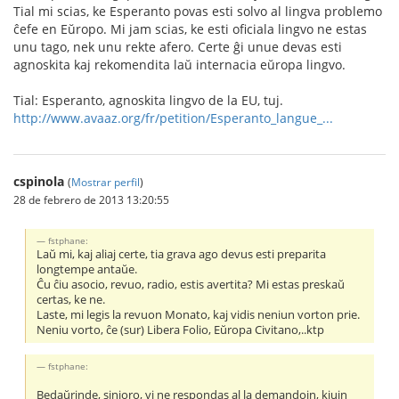
Tial mi scias, ke Esperanto povas esti solvo al lingva problemo
ĉefe en Eŭropo. Mi jam scias, ke esti oficiala lingvo ne estas
unu tago, nek unu rekte afero. Certe ĝi unue devas esti
agnoskita kaj rekomendita laŭ internacia eŭropa lingvo.
Tial: Esperanto, agnoskita lingvo de la EU, tuj.
http://www.avaaz.org/fr/petition/Esperanto_langue_...
cspinola
(
Mostrar perfil
)
28 de febrero de 2013 13:20:55
fstphane:
Laŭ mi, kaj aliaj certe, tia grava ago devus esti preparita
longtempe antaŭe.
Ĉu ĉiu asocio, revuo, radio, estis avertita? Mi estas preskaŭ
certas, ke ne.
Laste, mi legis la revuon Monato, kaj vidis neniun vorton prie.
Neniu vorto, ĉe (sur) Libera Folio, Eŭropa Civitano,..ktp
fstphane:
Bedaŭrinde, sinjoro, vi ne respondas al la demandojn, kiujn