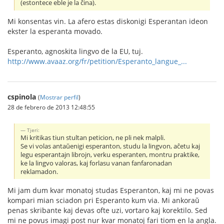
(estontece eble je la ĉina).
Mi konsentas vin. La afero estas diskonigi Esperantan ideon
ekster la esperanta movado.
Esperanto, agnoskita lingvo de la EU, tuj.
http://www.avaaz.org/fr/petition/Esperanto_langue_...
cspinola
(
Mostrar perfil
)
28 de febrero de 2013 12:48:55
Tjeri:
Mi kritikas tiun stultan peticion, ne pli nek malpli.
Se vi volas antaŭenigi esperanton, studu la lingvon, aĉetu kaj
legu esperantajn librojn, verku esperanten, montru praktike,
ke la lingvo valoras, kaj forlasu vanan fanfaronadan
reklamadon.
Mi jam dum kvar monatoj studas Esperanton, kaj mi ne povas
kompari mian sciadon pri Esperanto kum via. Mi ankoraŭ
penas skribante kaj devas ofte uzi, vortaro kaj korektilo. Sed
mi ne povus imagi post nur kvar monatoj fari tiom en la angla.