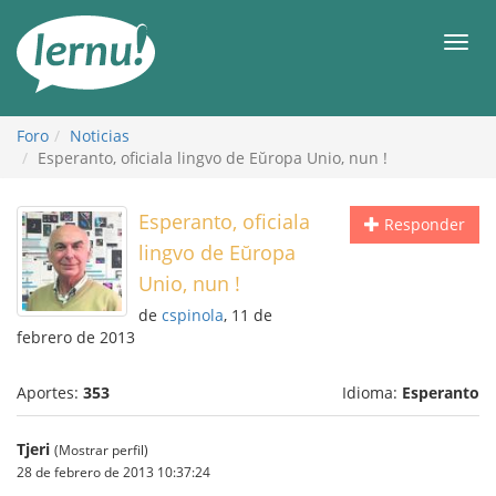
Contenido
Men
Foro
Noticias
Esperanto, oficiala lingvo de Eŭropa Unio, nun !
Esperanto, oficiala
Responder
lingvo de Eŭropa
Unio, nun !
de
cspinola
, 11 de
febrero de 2013
Aportes:
353
Idioma:
Esperanto
Tjeri
(Mostrar perfil)
28 de febrero de 2013 10:37:24