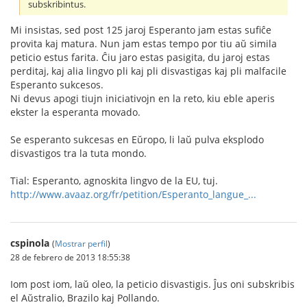
subskribintus.
Mi insistas, sed post 125 jaroj Esperanto jam estas sufiĉe
provita kaj matura. Nun jam estas tempo por tiu aŭ simila
peticio estus farita. Ĉiu jaro estas pasigita, du jaroj estas
perditaj, kaj alia lingvo pli kaj pli disvastigas kaj pli malfacile
Esperanto sukcesos.
Ni devus apogi tiujn iniciativojn en la reto, kiu eble aperis
ekster la esperanta movado.
Se esperanto sukcesas en Eŭropo, li laŭ pulva eksplodo
disvastigos tra la tuta mondo.
Tial: Esperanto, agnoskita lingvo de la EU, tuj.
http://www.avaaz.org/fr/petition/Esperanto_langue_...
cspinola
(
Mostrar perfil
)
28 de febrero de 2013 18:55:38
Iom post iom, laŭ oleo, la peticio disvastigis. Ĵus oni subskribis
el Aŭstralio, Brazilo kaj Pollando.