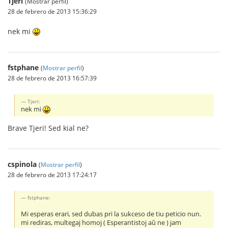
Tjeri
(Mostrar perfil)
28 de febrero de 2013 15:36:29
nek mi
fstphane
(
Mostrar perfil
)
28 de febrero de 2013 16:57:39
Tjeri:
nek mi
Brave Tjeri! Sed kial ne?
cspinola
(
Mostrar perfil
)
28 de febrero de 2013 17:24:17
fstphane:
Mi esperas erari, sed dubas pri la sukceso de tiu peticio nun.
mi rediras, multegaj homoj ( Esperantistoj aŭ ne ) jam