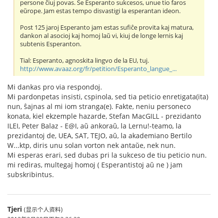
persone ĉiuj povas. Se Esperanto sukcesos, unue tio faros
eŭrope. Jam estas tempo disvastigi la esperantan ideon.
Post 125 jaroj Esperanto jam estas sufiĉe provita kaj matura,
dankon al asocioj kaj homoj laŭ vi, kiuj de longe lernis kaj
subtenis Esperanton.
Tial: Esperanto, agnoskita lingvo de la EU, tuj.
http://www.avaaz.org/fr/petition/Esperanto_langue_...
Mi dankas pro via respondoj.
Mi pardonpetas insisti, cspinola, sed tia peticio enretigata(ita)
nun, ŝajnas al mi iom stranga(e). Fakte, neniu personeco
konata, kiel ekzemple hazarde, Stefan MacGILL - prezidanto
ILEI, Peter Balaz - E@I, aŭ ankoraŭ, la Lernu!-teamo, la
prezidantoj de, UEA, SAT, TEJO, aŭ, la akademiano Bertilo
W...ktp, diris unu solan vorton nek antaŭe, nek nun.
Mi esperas erari, sed dubas pri la sukceso de tiu peticio nun.
mi rediras, multegaj homoj ( Esperantistoj aŭ ne ) jam
subskribintus.
Tjeri
(显示个人资料)