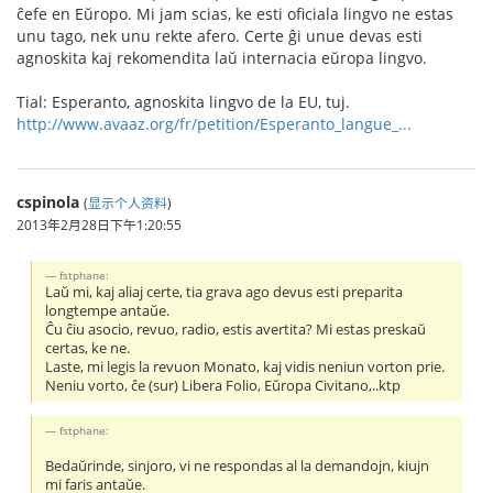
ĉefe en Eŭropo. Mi jam scias, ke esti oficiala lingvo ne estas
unu tago, nek unu rekte afero. Certe ĝi unue devas esti
agnoskita kaj rekomendita laŭ internacia eŭropa lingvo.
Tial: Esperanto, agnoskita lingvo de la EU, tuj.
http://www.avaaz.org/fr/petition/Esperanto_langue_...
cspinola
(
显示个人资料
)
2013年2月28日下午1:20:55
fstphane:
Laŭ mi, kaj aliaj certe, tia grava ago devus esti preparita
longtempe antaŭe.
Ĉu ĉiu asocio, revuo, radio, estis avertita? Mi estas preskaŭ
certas, ke ne.
Laste, mi legis la revuon Monato, kaj vidis neniun vorton prie.
Neniu vorto, ĉe (sur) Libera Folio, Eŭropa Civitano,..ktp
fstphane:
Bedaŭrinde, sinjoro, vi ne respondas al la demandojn, kiujn
mi faris antaŭe.