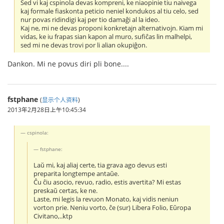
Sed vi kaj cspinola devas kompreni, ke niaopinie tiu naivega
kaj formale fiaskonta peticio neniel kondukos al tiu celo, sed
nur povas ridindigi kaj per tio damaĝi al la ideo.
Kaj ne, mi ne devas proponi konkretajn alternativojn. Kiam mi
vidas, ke iu frapas sian kapon al muro, sufiĉas lin malhelpi,
sed mi ne devas trovi por li alian okupiĝon.
Dankon. Mi ne povus diri pli bone....
fstphane
(
显示个人资料
)
2013年2月28日上午10:45:34
cspinola:
fstphane:
Laŭ mi, kaj aliaj certe, tia grava ago devus esti
preparita longtempe antaŭe.
Ĉu ĉiu asocio, revuo, radio, estis avertita? Mi estas
preskaŭ certas, ke ne.
Laste, mi legis la revuon Monato, kaj vidis neniun
vorton prie. Neniu vorto, ĉe (sur) Libera Folio, Eŭropa
Civitano,..ktp