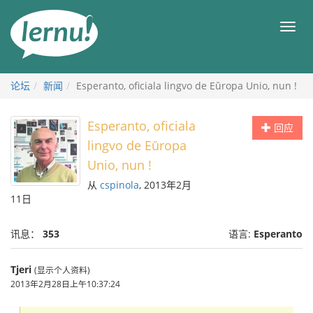
去
目
目
錄
录
頁
论坛
新闻
Esperanto, oficiala lingvo de Eŭropa Unio, nun !
Esperanto, oficiala
回应
lingvo de Eŭropa
Unio, nun !
从
cspinola
, 2013年2月
11日
讯息：
353
语言:
Esperanto
Tjeri
(显示个人资料)
2013年2月28日上午10:37:24