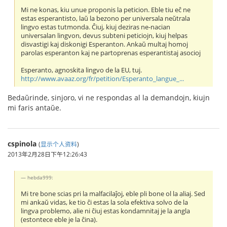
Mi ne konas, kiu unue proponis la peticion. Eble tiu eĉ ne
estas esperantisto, laŭ la bezono per universala neŭtrala
lingvo estas tutmonda. Ĉiuj, kiuj deziras ne-nacian
universalan lingvon, devus subteni peticiojn, kiuj helpas
disvastigi kaj diskonigi Esperanton. Ankaŭ multaj homoj
parolas esperanton kaj ne partoprenas esperantistaj asocioj
Esperanto, agnoskita lingvo de la EU, tuj.
http://www.avaaz.org/fr/petition/Esperanto_langue_...
Bedaŭrinde, sinjoro, vi ne respondas al la demandojn, kiujn
mi faris antaŭe.
cspinola
(
显示个人资料
)
2013年2月28日下午12:26:43
hebda999:
Mi tre bone scias pri la malfacilaĵoj, eble pli bone ol la aliaj. Sed
mi ankaŭ vidas, ke tio ĉi estas la sola efektiva solvo de la
lingva problemo, alie ni ĉiuj estas kondamnitaj je la angla
(estontece eble je la ĉina).