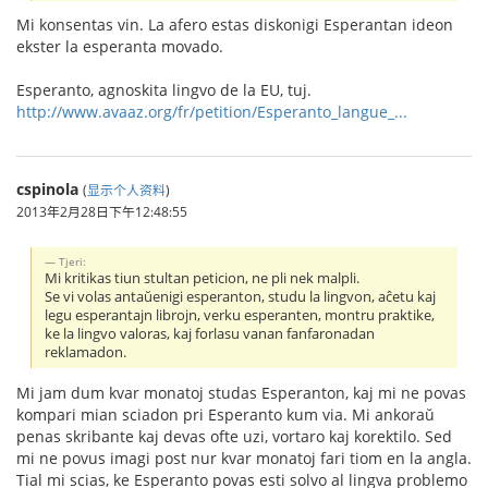
Mi konsentas vin. La afero estas diskonigi Esperantan ideon
ekster la esperanta movado.
Esperanto, agnoskita lingvo de la EU, tuj.
http://www.avaaz.org/fr/petition/Esperanto_langue_...
cspinola
(
显示个人资料
)
2013年2月28日下午12:48:55
Tjeri:
Mi kritikas tiun stultan peticion, ne pli nek malpli.
Se vi volas antaŭenigi esperanton, studu la lingvon, aĉetu kaj
legu esperantajn librojn, verku esperanten, montru praktike,
ke la lingvo valoras, kaj forlasu vanan fanfaronadan
reklamadon.
Mi jam dum kvar monatoj studas Esperanton, kaj mi ne povas
kompari mian sciadon pri Esperanto kum via. Mi ankoraŭ
penas skribante kaj devas ofte uzi, vortaro kaj korektilo. Sed
mi ne povus imagi post nur kvar monatoj fari tiom en la angla.
Tial mi scias, ke Esperanto povas esti solvo al lingva problemo