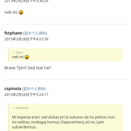
2013年2月28日下午3:36:29
nek mi
fstphane
(
显示个人资料
)
2013年2月28日下午4:57:39
Tjeri:
nek mi
Brave Tjeri! Sed kial ne?
cspinola
(
显示个人资料
)
2013年2月28日下午5:24:17
fstphane:
Mi esperas erari, sed dubas pri la sukceso de tiu peticio nun.
mi rediras, multegaj homoj ( Esperantistoj aŭ ne ) jam
subskribintus.