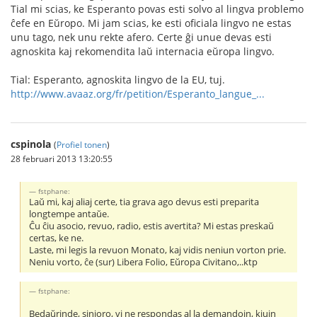
Tial mi scias, ke Esperanto povas esti solvo al lingva problemo
ĉefe en Eŭropo. Mi jam scias, ke esti oficiala lingvo ne estas
unu tago, nek unu rekte afero. Certe ĝi unue devas esti
agnoskita kaj rekomendita laŭ internacia eŭropa lingvo.
Tial: Esperanto, agnoskita lingvo de la EU, tuj.
http://www.avaaz.org/fr/petition/Esperanto_langue_...
cspinola
(
Profiel tonen
)
28 februari 2013 13:20:55
fstphane:
Laŭ mi, kaj aliaj certe, tia grava ago devus esti preparita
longtempe antaŭe.
Ĉu ĉiu asocio, revuo, radio, estis avertita? Mi estas preskaŭ
certas, ke ne.
Laste, mi legis la revuon Monato, kaj vidis neniun vorton prie.
Neniu vorto, ĉe (sur) Libera Folio, Eŭropa Civitano,..ktp
fstphane:
Bedaŭrinde, sinjoro, vi ne respondas al la demandojn, kiujn