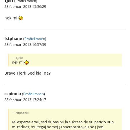
Tjeri
(Profiel tonen)
28 februari 2013 15:36:29
nek mi
fstphane
(
Profiel tonen
)
28 februari 2013 16:57:39
Tjeri:
nek mi
Brave Tjeri! Sed kial ne?
cspinola
(
Profiel tonen
)
28 februari 2013 17:24:17
fstphane:
Mi esperas erari, sed dubas pri la sukceso de tiu peticio nun.
mi rediras, multegaj homoj ( Esperantistoj aŭ ne ) jam