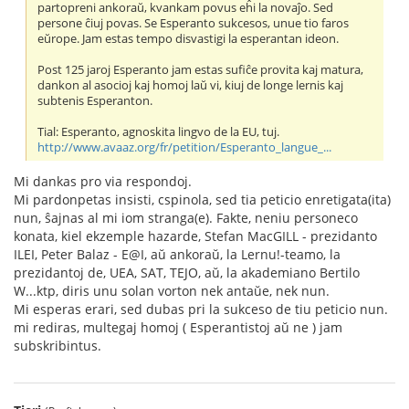
partopreni ankoraŭ, kvankam povus eĥi la novaĵo. Sed
persone ĉiuj povas. Se Esperanto sukcesos, unue tio faros
eŭrope. Jam estas tempo disvastigi la esperantan ideon.
Post 125 jaroj Esperanto jam estas sufiĉe provita kaj matura,
dankon al asocioj kaj homoj laŭ vi, kiuj de longe lernis kaj
subtenis Esperanton.
Tial: Esperanto, agnoskita lingvo de la EU, tuj.
http://www.avaaz.org/fr/petition/Esperanto_langue_...
Mi dankas pro via respondoj.
Mi pardonpetas insisti, cspinola, sed tia peticio enretigata(ita)
nun, ŝajnas al mi iom stranga(e). Fakte, neniu personeco
konata, kiel ekzemple hazarde, Stefan MacGILL - prezidanto
ILEI, Peter Balaz - E@I, aŭ ankoraŭ, la Lernu!-teamo, la
prezidantoj de, UEA, SAT, TEJO, aŭ, la akademiano Bertilo
W...ktp, diris unu solan vorton nek antaŭe, nek nun.
Mi esperas erari, sed dubas pri la sukceso de tiu peticio nun.
mi rediras, multegaj homoj ( Esperantistoj aŭ ne ) jam
subskribintus.