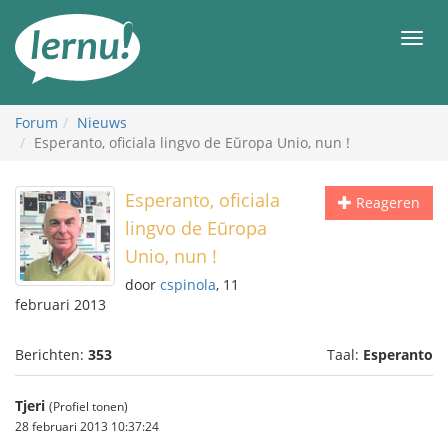
Naar
de
Men
inhoud
Forum
Nieuws
Esperanto, oficiala lingvo de Eŭropa Unio, nun !
Esperanto, oficiala
Reageren
lingvo de Eŭropa
Unio, nun !
door
cspinola
, 11
februari 2013
Berichten:
353
Taal:
Esperanto
Tjeri
(Profiel tonen)
28 februari 2013 10:37:24