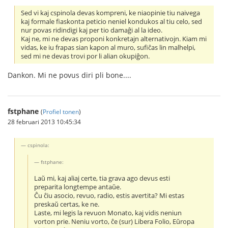
Sed vi kaj cspinola devas kompreni, ke niaopinie tiu naivega
kaj formale fiaskonta peticio neniel kondukos al tiu celo, sed
nur povas ridindigi kaj per tio damaĝi al la ideo.
Kaj ne, mi ne devas proponi konkretajn alternativojn. Kiam mi
vidas, ke iu frapas sian kapon al muro, sufiĉas lin malhelpi,
sed mi ne devas trovi por li alian okupiĝon.
Dankon. Mi ne povus diri pli bone....
fstphane
(
Profiel tonen
)
28 februari 2013 10:45:34
cspinola:
fstphane:
Laŭ mi, kaj aliaj certe, tia grava ago devus esti
preparita longtempe antaŭe.
Ĉu ĉiu asocio, revuo, radio, estis avertita? Mi estas
preskaŭ certas, ke ne.
Laste, mi legis la revuon Monato, kaj vidis neniun
vorton prie. Neniu vorto, ĉe (sur) Libera Folio, Eŭropa