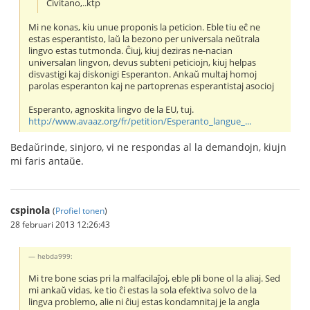
Civitano,..ktp
Mi ne konas, kiu unue proponis la peticion. Eble tiu eĉ ne
estas esperantisto, laŭ la bezono per universala neŭtrala
lingvo estas tutmonda. Ĉiuj, kiuj deziras ne-nacian
universalan lingvon, devus subteni peticiojn, kiuj helpas
disvastigi kaj diskonigi Esperanton. Ankaŭ multaj homoj
parolas esperanton kaj ne partoprenas esperantistaj asocioj
Esperanto, agnoskita lingvo de la EU, tuj.
http://www.avaaz.org/fr/petition/Esperanto_langue_...
Bedaŭrinde, sinjoro, vi ne respondas al la demandojn, kiujn
mi faris antaŭe.
cspinola
(
Profiel tonen
)
28 februari 2013 12:26:43
hebda999:
Mi tre bone scias pri la malfacilaĵoj, eble pli bone ol la aliaj. Sed
mi ankaŭ vidas, ke tio ĉi estas la sola efektiva solvo de la
lingva problemo, alie ni ĉiuj estas kondamnitaj je la angla