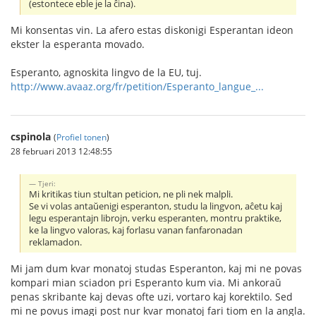
(estontece eble je la ĉina).
Mi konsentas vin. La afero estas diskonigi Esperantan ideon
ekster la esperanta movado.
Esperanto, agnoskita lingvo de la EU, tuj.
http://www.avaaz.org/fr/petition/Esperanto_langue_...
cspinola
(
Profiel tonen
)
28 februari 2013 12:48:55
Tjeri:
Mi kritikas tiun stultan peticion, ne pli nek malpli.
Se vi volas antaŭenigi esperanton, studu la lingvon, aĉetu kaj
legu esperantajn librojn, verku esperanten, montru praktike,
ke la lingvo valoras, kaj forlasu vanan fanfaronadan
reklamadon.
Mi jam dum kvar monatoj studas Esperanton, kaj mi ne povas
kompari mian sciadon pri Esperanto kum via. Mi ankoraŭ
penas skribante kaj devas ofte uzi, vortaro kaj korektilo. Sed
mi ne povus imagi post nur kvar monatoj fari tiom en la angla.