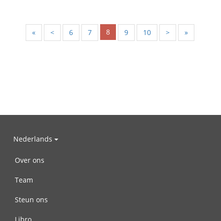
8
«
<
6
7
9
10
>
»
Nederlands
Over ons
Team
Steun ons
Libro