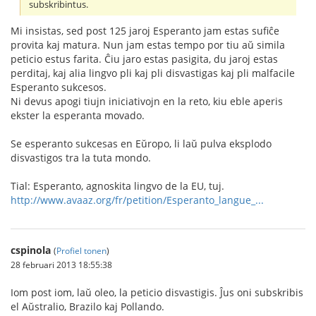
subskribintus.
Mi insistas, sed post 125 jaroj Esperanto jam estas sufiĉe
provita kaj matura. Nun jam estas tempo por tiu aŭ simila
peticio estus farita. Ĉiu jaro estas pasigita, du jaroj estas
perditaj, kaj alia lingvo pli kaj pli disvastigas kaj pli malfacile
Esperanto sukcesos.
Ni devus apogi tiujn iniciativojn en la reto, kiu eble aperis
ekster la esperanta movado.
Se esperanto sukcesas en Eŭropo, li laŭ pulva eksplodo
disvastigos tra la tuta mondo.
Tial: Esperanto, agnoskita lingvo de la EU, tuj.
http://www.avaaz.org/fr/petition/Esperanto_langue_...
cspinola
(
Profiel tonen
)
28 februari 2013 18:55:38
Iom post iom, laŭ oleo, la peticio disvastigis. Ĵus oni subskribis
el Aŭstralio, Brazilo kaj Pollando.