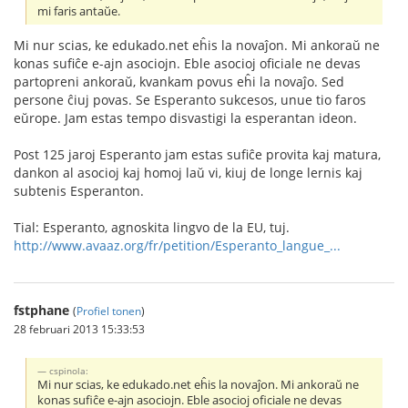
mi faris antaŭe.
Mi nur scias, ke edukado.net eĥis la novaĵon. Mi ankoraŭ ne
konas sufiĉe e-ajn asociojn. Eble asocioj oficiale ne devas
partopreni ankoraŭ, kvankam povus eĥi la novaĵo. Sed
persone ĉiuj povas. Se Esperanto sukcesos, unue tio faros
eŭrope. Jam estas tempo disvastigi la esperantan ideon.
Post 125 jaroj Esperanto jam estas sufiĉe provita kaj matura,
dankon al asocioj kaj homoj laŭ vi, kiuj de longe lernis kaj
subtenis Esperanton.
Tial: Esperanto, agnoskita lingvo de la EU, tuj.
http://www.avaaz.org/fr/petition/Esperanto_langue_...
fstphane
(
Profiel tonen
)
28 februari 2013 15:33:53
cspinola:
Mi nur scias, ke edukado.net eĥis la novaĵon. Mi ankoraŭ ne
konas sufiĉe e-ajn asociojn. Eble asocioj oficiale ne devas