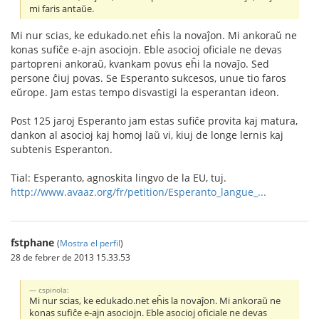
mi faris antaŭe.
Mi nur scias, ke edukado.net eĥis la novaĵon. Mi ankoraŭ ne
konas sufiĉe e-ajn asociojn. Eble asocioj oficiale ne devas
partopreni ankoraŭ, kvankam povus eĥi la novaĵo. Sed
persone ĉiuj povas. Se Esperanto sukcesos, unue tio faros
eŭrope. Jam estas tempo disvastigi la esperantan ideon.
Post 125 jaroj Esperanto jam estas sufiĉe provita kaj matura,
dankon al asocioj kaj homoj laŭ vi, kiuj de longe lernis kaj
subtenis Esperanton.
Tial: Esperanto, agnoskita lingvo de la EU, tuj.
http://www.avaaz.org/fr/petition/Esperanto_langue_...
fstphane
(
Mostra el perfil
)
28 de febrer de 2013 15.33.53
cspinola:
Mi nur scias, ke edukado.net eĥis la novaĵon. Mi ankoraŭ ne
konas sufiĉe e-ajn asociojn. Eble asocioj oficiale ne devas