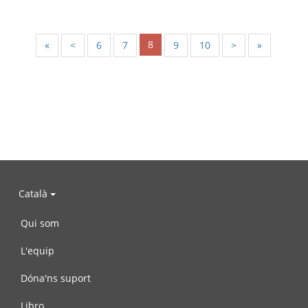
8
«
<
6
7
9
10
>
»
Català
Qui som
L'equip
Dóna'ns suport
Libro