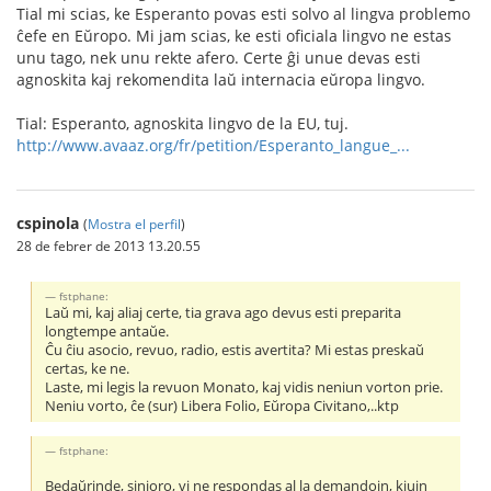
Tial mi scias, ke Esperanto povas esti solvo al lingva problemo
ĉefe en Eŭropo. Mi jam scias, ke esti oficiala lingvo ne estas
unu tago, nek unu rekte afero. Certe ĝi unue devas esti
agnoskita kaj rekomendita laŭ internacia eŭropa lingvo.
Tial: Esperanto, agnoskita lingvo de la EU, tuj.
http://www.avaaz.org/fr/petition/Esperanto_langue_...
cspinola
(
Mostra el perfil
)
28 de febrer de 2013 13.20.55
fstphane:
Laŭ mi, kaj aliaj certe, tia grava ago devus esti preparita
longtempe antaŭe.
Ĉu ĉiu asocio, revuo, radio, estis avertita? Mi estas preskaŭ
certas, ke ne.
Laste, mi legis la revuon Monato, kaj vidis neniun vorton prie.
Neniu vorto, ĉe (sur) Libera Folio, Eŭropa Civitano,..ktp
fstphane:
Bedaŭrinde, sinjoro, vi ne respondas al la demandojn, kiujn