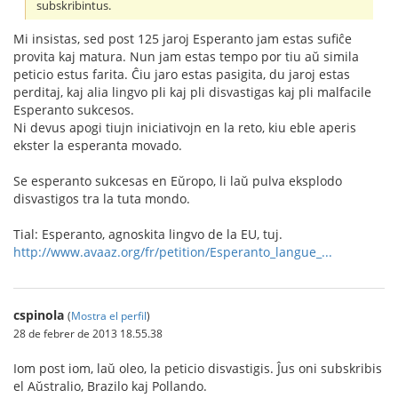
subskribintus.
Mi insistas, sed post 125 jaroj Esperanto jam estas sufiĉe
provita kaj matura. Nun jam estas tempo por tiu aŭ simila
peticio estus farita. Ĉiu jaro estas pasigita, du jaroj estas
perditaj, kaj alia lingvo pli kaj pli disvastigas kaj pli malfacile
Esperanto sukcesos.
Ni devus apogi tiujn iniciativojn en la reto, kiu eble aperis
ekster la esperanta movado.
Se esperanto sukcesas en Eŭropo, li laŭ pulva eksplodo
disvastigos tra la tuta mondo.
Tial: Esperanto, agnoskita lingvo de la EU, tuj.
http://www.avaaz.org/fr/petition/Esperanto_langue_...
cspinola
(
Mostra el perfil
)
28 de febrer de 2013 18.55.38
Iom post iom, laŭ oleo, la peticio disvastigis. Ĵus oni subskribis
el Aŭstralio, Brazilo kaj Pollando.