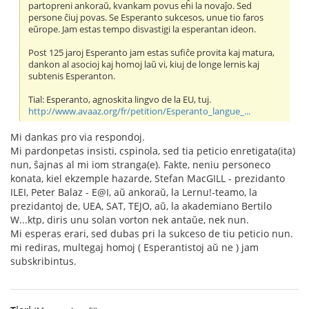
partopreni ankoraŭ, kvankam povus eĥi la novaĵo. Sed
persone ĉiuj povas. Se Esperanto sukcesos, unue tio faros
eŭrope. Jam estas tempo disvastigi la esperantan ideon.
Post 125 jaroj Esperanto jam estas sufiĉe provita kaj matura,
dankon al asocioj kaj homoj laŭ vi, kiuj de longe lernis kaj
subtenis Esperanton.
Tial: Esperanto, agnoskita lingvo de la EU, tuj.
http://www.avaaz.org/fr/petition/Esperanto_langue_...
Mi dankas pro via respondoj.
Mi pardonpetas insisti, cspinola, sed tia peticio enretigata(ita)
nun, ŝajnas al mi iom stranga(e). Fakte, neniu personeco
konata, kiel ekzemple hazarde, Stefan MacGILL - prezidanto
ILEI, Peter Balaz - E@I, aŭ ankoraŭ, la Lernu!-teamo, la
prezidantoj de, UEA, SAT, TEJO, aŭ, la akademiano Bertilo
W...ktp, diris unu solan vorton nek antaŭe, nek nun.
Mi esperas erari, sed dubas pri la sukceso de tiu peticio nun.
mi rediras, multegaj homoj ( Esperantistoj aŭ ne ) jam
subskribintus.