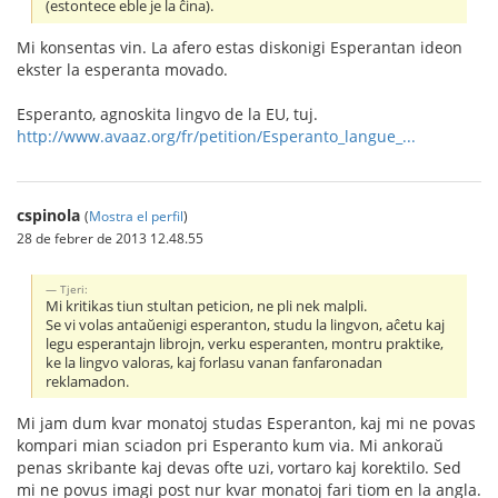
(estontece eble je la ĉina).
Mi konsentas vin. La afero estas diskonigi Esperantan ideon
ekster la esperanta movado.
Esperanto, agnoskita lingvo de la EU, tuj.
http://www.avaaz.org/fr/petition/Esperanto_langue_...
cspinola
(
Mostra el perfil
)
28 de febrer de 2013 12.48.55
Tjeri:
Mi kritikas tiun stultan peticion, ne pli nek malpli.
Se vi volas antaŭenigi esperanton, studu la lingvon, aĉetu kaj
legu esperantajn librojn, verku esperanten, montru praktike,
ke la lingvo valoras, kaj forlasu vanan fanfaronadan
reklamadon.
Mi jam dum kvar monatoj studas Esperanton, kaj mi ne povas
kompari mian sciadon pri Esperanto kum via. Mi ankoraŭ
penas skribante kaj devas ofte uzi, vortaro kaj korektilo. Sed
mi ne povus imagi post nur kvar monatoj fari tiom en la angla.