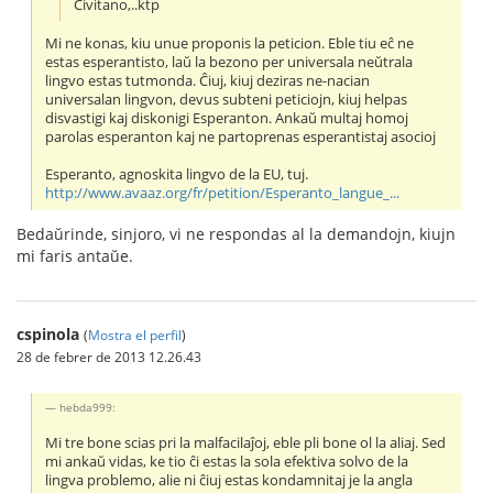
Civitano,..ktp
Mi ne konas, kiu unue proponis la peticion. Eble tiu eĉ ne
estas esperantisto, laŭ la bezono per universala neŭtrala
lingvo estas tutmonda. Ĉiuj, kiuj deziras ne-nacian
universalan lingvon, devus subteni peticiojn, kiuj helpas
disvastigi kaj diskonigi Esperanton. Ankaŭ multaj homoj
parolas esperanton kaj ne partoprenas esperantistaj asocioj
Esperanto, agnoskita lingvo de la EU, tuj.
http://www.avaaz.org/fr/petition/Esperanto_langue_...
Bedaŭrinde, sinjoro, vi ne respondas al la demandojn, kiujn
mi faris antaŭe.
cspinola
(
Mostra el perfil
)
28 de febrer de 2013 12.26.43
hebda999:
Mi tre bone scias pri la malfacilaĵoj, eble pli bone ol la aliaj. Sed
mi ankaŭ vidas, ke tio ĉi estas la sola efektiva solvo de la
lingva problemo, alie ni ĉiuj estas kondamnitaj je la angla