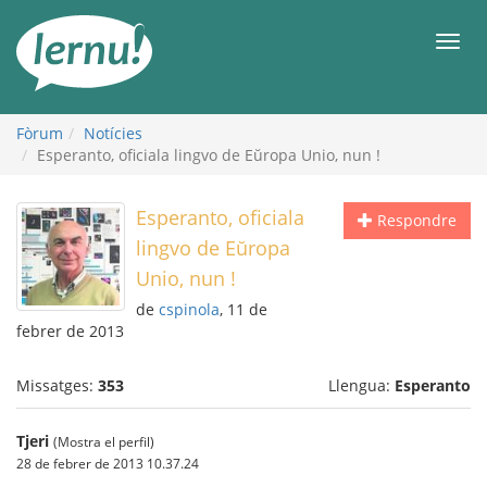
Al
contingut
Men
Fòrum
Notícies
Esperanto, oficiala lingvo de Eŭropa Unio, nun !
Esperanto, oficiala
Respondre
lingvo de Eŭropa
Unio, nun !
de
cspinola
, 11 de
febrer de 2013
Missatges:
353
Llengua:
Esperanto
Tjeri
(Mostra el perfil)
28 de febrer de 2013 10.37.24