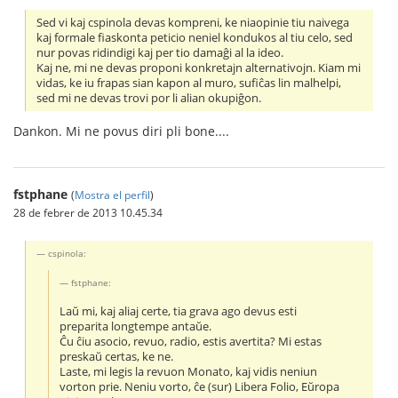
Sed vi kaj cspinola devas kompreni, ke niaopinie tiu naivega
kaj formale fiaskonta peticio neniel kondukos al tiu celo, sed
nur povas ridindigi kaj per tio damaĝi al la ideo.
Kaj ne, mi ne devas proponi konkretajn alternativojn. Kiam mi
vidas, ke iu frapas sian kapon al muro, sufiĉas lin malhelpi,
sed mi ne devas trovi por li alian okupiĝon.
Dankon. Mi ne povus diri pli bone....
fstphane
(
Mostra el perfil
)
28 de febrer de 2013 10.45.34
cspinola:
fstphane:
Laŭ mi, kaj aliaj certe, tia grava ago devus esti
preparita longtempe antaŭe.
Ĉu ĉiu asocio, revuo, radio, estis avertita? Mi estas
preskaŭ certas, ke ne.
Laste, mi legis la revuon Monato, kaj vidis neniun
vorton prie. Neniu vorto, ĉe (sur) Libera Folio, Eŭropa