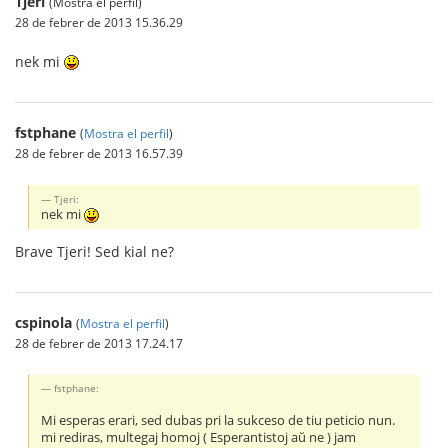
Tjeri
(Mostra el perfil)
28 de febrer de 2013 15.36.29
nek mi
fstphane
(
Mostra el perfil
)
28 de febrer de 2013 16.57.39
Tjeri:
nek mi
Brave Tjeri! Sed kial ne?
cspinola
(
Mostra el perfil
)
28 de febrer de 2013 17.24.17
fstphane:
Mi esperas erari, sed dubas pri la sukceso de tiu peticio nun.
mi rediras, multegaj homoj ( Esperantistoj aŭ ne ) jam