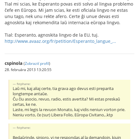
Tial mi scias, ke Esperanto povas esti solvo al lingva problemo
ĉefe en Eŭropo. Mi jam scias, ke esti oficiala lingvo ne estas
unu tago, nek unu rekte afero. Certe ĝi unue devas esti
agnoskita kaj rekomendita laŭ internacia eŭropa lingvo.
Tial: Esperanto, agnoskita lingvo de la EU, tuj.
http://www.avaaz.org/fr/petition/Esperanto_langue_...
cspinola
(
Zobraziť profil
)
28. februára 2013 13:20:55
fstphane:
Laŭ mi, kaj aliaj certe, tia grava ago devus esti preparita
longtempe antaŭe.
Ĉu ĉiu asocio, revuo, radio, estis avertita? Mi estas preskaŭ
certas, ke ne.
Laste, mi legis la revuon Monato, kaj vidis neniun vorton prie.
Neniu vorto, ĉe (sur) Libera Folio, Eŭropa Civitano,..ktp
fstphane:
Bedaŭrinde, sinjoro, vi ne respondas al la demandojn, kiujn