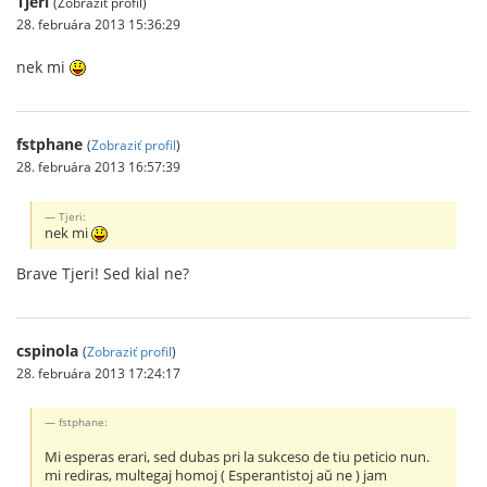
Tjeri
(Zobraziť profil)
28. februára 2013 15:36:29
nek mi
fstphane
(
Zobraziť profil
)
28. februára 2013 16:57:39
Tjeri:
nek mi
Brave Tjeri! Sed kial ne?
cspinola
(
Zobraziť profil
)
28. februára 2013 17:24:17
fstphane:
Mi esperas erari, sed dubas pri la sukceso de tiu peticio nun.
mi rediras, multegaj homoj ( Esperantistoj aŭ ne ) jam