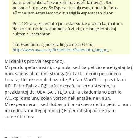
partopreni ankoraŭ, kvankam povus eĥi la novaĵo. Sed
persone ĉiuj povas. Se Esperanto sukcesos, unue tio faros
eŭrope. Jam estas tempo disvastigi la esperantan ideon.
Post 125 jaroj Esperanto jam estas sufiĉe provita kaj matura,
dankon al asocioj kaj homoj laŭ vi, kiuj de longe lernis kaj
subtenis Esperanton.
Tial: Esperanto, agnoskita lingvo de la EU, tuj.
http://www.avaaz.org/fr/petition/Esperanto_langue_...
Mi dankas pro via respondoj.
Mi pardonpetas insisti, cspinola, sed tia peticio enretigata(ita)
nun, ŝajnas al mi iom stranga(e). Fakte, neniu personeco
konata, kiel ekzemple hazarde, Stefan MacGILL - prezidanto
ILEI, Peter Balaz - E@I, aŭ ankoraŭ, la Lernu!-teamo, la
prezidantoj de, UEA, SAT, TEJO, aŭ, la akademiano Bertilo
W...ktp, diris unu solan vorton nek antaŭe, nek nun.
Mi esperas erari, sed dubas pri la sukceso de tiu peticio nun.
mi rediras, multegaj homoj ( Esperantistoj aŭ ne ) jam
subskribintus.