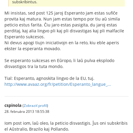
subskribintus.
Mi insistas, sed post 125 jaroj Esperanto jam estas sufiĉe
provita kaj matura. Nun jam estas tempo por tiu aŭ simila
peticio estus farita. Ĉiu jaro estas pasigita, du jaroj estas
perditaj, kaj alia lingvo pli kaj pli disvastigas kaj pli malfacile
Esperanto sukcesos.
Ni devus apogi tiujn iniciativojn en la reto, kiu eble aperis
ekster la esperanta movado.
Se esperanto sukcesas en Eŭropo, li laŭ pulva eksplodo
disvastigos tra la tuta mondo.
Tial: Esperanto, agnoskita lingvo de la EU, tuj.
http://www.avaaz.org/fr/petition/Esperanto_langue_...
cspinola
(
Zobraziť profil
)
28. februára 2013 18:55:38
Iom post iom, laŭ oleo, la peticio disvastigis. Ĵus oni subskribis
el Aŭstralio, Brazilo kaj Pollando.