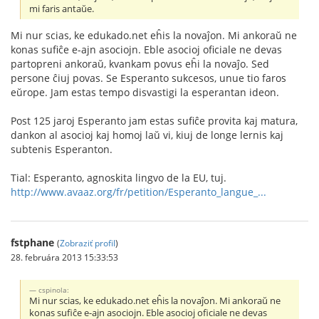
mi faris antaŭe.
Mi nur scias, ke edukado.net eĥis la novaĵon. Mi ankoraŭ ne
konas sufiĉe e-ajn asociojn. Eble asocioj oficiale ne devas
partopreni ankoraŭ, kvankam povus eĥi la novaĵo. Sed
persone ĉiuj povas. Se Esperanto sukcesos, unue tio faros
eŭrope. Jam estas tempo disvastigi la esperantan ideon.
Post 125 jaroj Esperanto jam estas sufiĉe provita kaj matura,
dankon al asocioj kaj homoj laŭ vi, kiuj de longe lernis kaj
subtenis Esperanton.
Tial: Esperanto, agnoskita lingvo de la EU, tuj.
http://www.avaaz.org/fr/petition/Esperanto_langue_...
fstphane
(
Zobraziť profil
)
28. februára 2013 15:33:53
cspinola:
Mi nur scias, ke edukado.net eĥis la novaĵon. Mi ankoraŭ ne
konas sufiĉe e-ajn asociojn. Eble asocioj oficiale ne devas