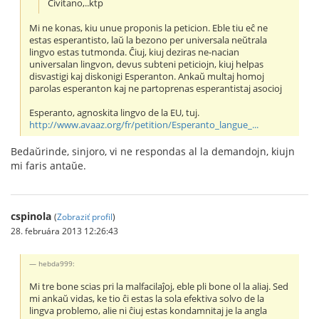
Civitano,..ktp
Mi ne konas, kiu unue proponis la peticion. Eble tiu eĉ ne
estas esperantisto, laŭ la bezono per universala neŭtrala
lingvo estas tutmonda. Ĉiuj, kiuj deziras ne-nacian
universalan lingvon, devus subteni peticiojn, kiuj helpas
disvastigi kaj diskonigi Esperanton. Ankaŭ multaj homoj
parolas esperanton kaj ne partoprenas esperantistaj asocioj
Esperanto, agnoskita lingvo de la EU, tuj.
http://www.avaaz.org/fr/petition/Esperanto_langue_...
Bedaŭrinde, sinjoro, vi ne respondas al la demandojn, kiujn
mi faris antaŭe.
cspinola
(
Zobraziť profil
)
28. februára 2013 12:26:43
hebda999:
Mi tre bone scias pri la malfacilaĵoj, eble pli bone ol la aliaj. Sed
mi ankaŭ vidas, ke tio ĉi estas la sola efektiva solvo de la
lingva problemo, alie ni ĉiuj estas kondamnitaj je la angla