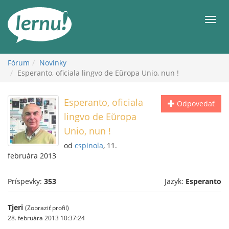
Späť
na
Men
obsah
Fórum
Novinky
Esperanto, oficiala lingvo de Eŭropa Unio, nun !
Esperanto, oficiala
Odpovedať
lingvo de Eŭropa
Unio, nun !
od
cspinola
, 11.
februára 2013
Príspevky:
353
Jazyk:
Esperanto
Tjeri
(Zobraziť profil)
28. februára 2013 10:37:24