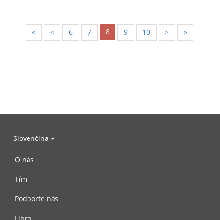
8
«
<
6
7
9
10
>
»
Slovenčina
O nás
Tím
Podporte nás
Libro