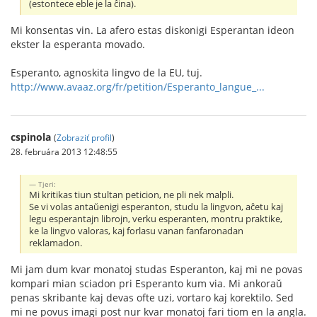
(estontece eble je la ĉina).
Mi konsentas vin. La afero estas diskonigi Esperantan ideon
ekster la esperanta movado.
Esperanto, agnoskita lingvo de la EU, tuj.
http://www.avaaz.org/fr/petition/Esperanto_langue_...
cspinola
(
Zobraziť profil
)
28. februára 2013 12:48:55
Tjeri:
Mi kritikas tiun stultan peticion, ne pli nek malpli.
Se vi volas antaŭenigi esperanton, studu la lingvon, aĉetu kaj
legu esperantajn librojn, verku esperanten, montru praktike,
ke la lingvo valoras, kaj forlasu vanan fanfaronadan
reklamadon.
Mi jam dum kvar monatoj studas Esperanton, kaj mi ne povas
kompari mian sciadon pri Esperanto kum via. Mi ankoraŭ
penas skribante kaj devas ofte uzi, vortaro kaj korektilo. Sed
mi ne povus imagi post nur kvar monatoj fari tiom en la angla.