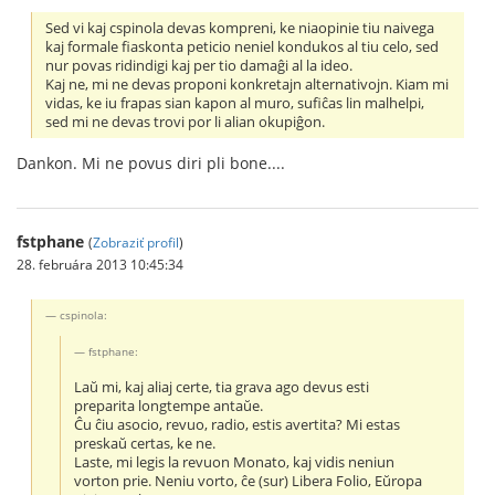
Sed vi kaj cspinola devas kompreni, ke niaopinie tiu naivega
kaj formale fiaskonta peticio neniel kondukos al tiu celo, sed
nur povas ridindigi kaj per tio damaĝi al la ideo.
Kaj ne, mi ne devas proponi konkretajn alternativojn. Kiam mi
vidas, ke iu frapas sian kapon al muro, sufiĉas lin malhelpi,
sed mi ne devas trovi por li alian okupiĝon.
Dankon. Mi ne povus diri pli bone....
fstphane
(
Zobraziť profil
)
28. februára 2013 10:45:34
cspinola:
fstphane:
Laŭ mi, kaj aliaj certe, tia grava ago devus esti
preparita longtempe antaŭe.
Ĉu ĉiu asocio, revuo, radio, estis avertita? Mi estas
preskaŭ certas, ke ne.
Laste, mi legis la revuon Monato, kaj vidis neniun
vorton prie. Neniu vorto, ĉe (sur) Libera Folio, Eŭropa