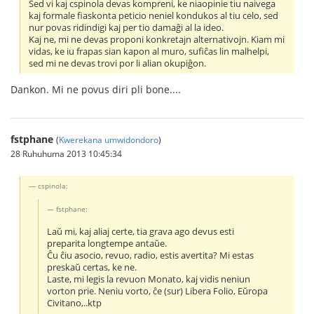
Sed vi kaj cspinola devas kompreni, ke niaopinie tiu naivega
kaj formale fiaskonta peticio neniel kondukos al tiu celo, sed
nur povas ridindigi kaj per tio damaĝi al la ideo.
Kaj ne, mi ne devas proponi konkretajn alternativojn. Kiam mi
vidas, ke iu frapas sian kapon al muro, sufiĉas lin malhelpi,
sed mi ne devas trovi por li alian okupiĝon.
Dankon. Mi ne povus diri pli bone....
fstphane
(
Kwerekana umwidondoro
)
28 Ruhuhuma 2013 10:45:34
cspinola:
fstphane:
Laŭ mi, kaj aliaj certe, tia grava ago devus esti
preparita longtempe antaŭe.
Ĉu ĉiu asocio, revuo, radio, estis avertita? Mi estas
preskaŭ certas, ke ne.
Laste, mi legis la revuon Monato, kaj vidis neniun
vorton prie. Neniu vorto, ĉe (sur) Libera Folio, Eŭropa
Civitano,..ktp