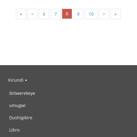
8
«
<
6
7
9
10
>
»
Kirundi
ibitwerekeye
umugwi
Dushigikire
Libro