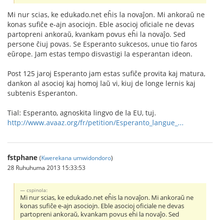
Mi nur scias, ke edukado.net eĥis la novaĵon. Mi ankoraŭ ne
konas sufiĉe e-ajn asociojn. Eble asocioj oficiale ne devas
partopreni ankoraŭ, kvankam povus eĥi la novaĵo. Sed
persone ĉiuj povas. Se Esperanto sukcesos, unue tio faros
eŭrope. Jam estas tempo disvastigi la esperantan ideon.
Post 125 jaroj Esperanto jam estas sufiĉe provita kaj matura,
dankon al asocioj kaj homoj laŭ vi, kiuj de longe lernis kaj
subtenis Esperanton.
Tial: Esperanto, agnoskita lingvo de la EU, tuj.
http://www.avaaz.org/fr/petition/Esperanto_langue_...
fstphane
(
Kwerekana umwidondoro
)
28 Ruhuhuma 2013 15:33:53
cspinola:
Mi nur scias, ke edukado.net eĥis la novaĵon. Mi ankoraŭ ne
konas sufiĉe e-ajn asociojn. Eble asocioj oficiale ne devas
partopreni ankoraŭ, kvankam povus eĥi la novaĵo. Sed