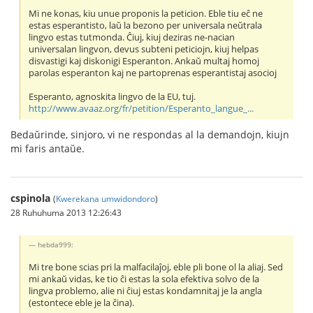
Mi ne konas, kiu unue proponis la peticion. Eble tiu eĉ ne
estas esperantisto, laŭ la bezono per universala neŭtrala
lingvo estas tutmonda. Ĉiuj, kiuj deziras ne-nacian
universalan lingvon, devus subteni peticiojn, kiuj helpas
disvastigi kaj diskonigi Esperanton. Ankaŭ multaj homoj
parolas esperanton kaj ne partoprenas esperantistaj asocioj
Esperanto, agnoskita lingvo de la EU, tuj.
http://www.avaaz.org/fr/petition/Esperanto_langue_...
Bedaŭrinde, sinjoro, vi ne respondas al la demandojn, kiujn
mi faris antaŭe.
cspinola
(
Kwerekana umwidondoro
)
28 Ruhuhuma 2013 12:26:43
hebda999:
Mi tre bone scias pri la malfacilaĵoj, eble pli bone ol la aliaj. Sed
mi ankaŭ vidas, ke tio ĉi estas la sola efektiva solvo de la
lingva problemo, alie ni ĉiuj estas kondamnitaj je la angla
(estontece eble je la ĉina).