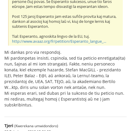
persone ĉiuj povas. Se Esperanto sukcesos, unue tio faros
eŭrope. Jam estas tempo disvastigi la esperantan ideon.
Post 125 jaroj Esperanto jam estas sufiĉe provita kaj matura,
dankon al asocioj kaj homoj laŭ vi, kiuj de longe lernis kaj
subtenis Esperanton.
Tial: Esperanto, agnoskita lingvo de la EU, tuj.
http://www.avaaz.org/fr/petition/Esperanto_langue_...
Mi dankas pro via respondoj.
Mi pardonpetas insisti, cspinola, sed tia peticio enretigata(ita)
nun, ŝajnas al mi iom stranga(e). Fakte, neniu personeco
konata, kiel ekzemple hazarde, Stefan MacGILL - prezidanto
ILEI, Peter Balaz - E@I, aŭ ankoraŭ, la Lernu!-teamo, la
prezidantoj de, UEA, SAT, TEJO, aŭ, la akademiano Bertilo
W...ktp, diris unu solan vorton nek antaŭe, nek nun.
Mi esperas erari, sed dubas pri la sukceso de tiu peticio nun.
mi rediras, multegaj homoj ( Esperantistoj aŭ ne ) jam
subskribintus.
Tjeri
(Kwerekana umwidondoro)