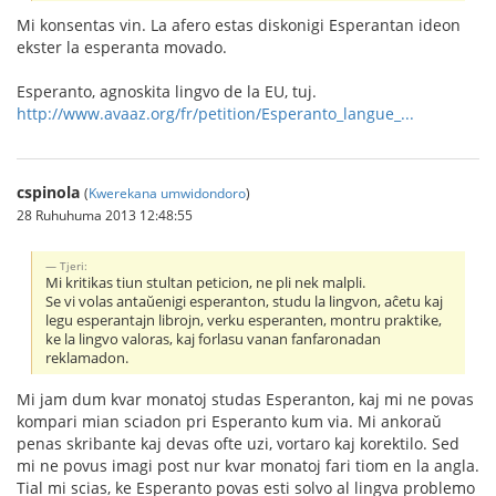
Mi konsentas vin. La afero estas diskonigi Esperantan ideon
ekster la esperanta movado.
Esperanto, agnoskita lingvo de la EU, tuj.
http://www.avaaz.org/fr/petition/Esperanto_langue_...
cspinola
(
Kwerekana umwidondoro
)
28 Ruhuhuma 2013 12:48:55
Tjeri:
Mi kritikas tiun stultan peticion, ne pli nek malpli.
Se vi volas antaŭenigi esperanton, studu la lingvon, aĉetu kaj
legu esperantajn librojn, verku esperanten, montru praktike,
ke la lingvo valoras, kaj forlasu vanan fanfaronadan
reklamadon.
Mi jam dum kvar monatoj studas Esperanton, kaj mi ne povas
kompari mian sciadon pri Esperanto kum via. Mi ankoraŭ
penas skribante kaj devas ofte uzi, vortaro kaj korektilo. Sed
mi ne povus imagi post nur kvar monatoj fari tiom en la angla.
Tial mi scias, ke Esperanto povas esti solvo al lingva problemo