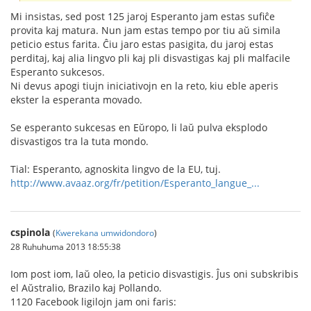
Mi insistas, sed post 125 jaroj Esperanto jam estas sufiĉe
provita kaj matura. Nun jam estas tempo por tiu aŭ simila
peticio estus farita. Ĉiu jaro estas pasigita, du jaroj estas
perditaj, kaj alia lingvo pli kaj pli disvastigas kaj pli malfacile
Esperanto sukcesos.
Ni devus apogi tiujn iniciativojn en la reto, kiu eble aperis
ekster la esperanta movado.
Se esperanto sukcesas en Eŭropo, li laŭ pulva eksplodo
disvastigos tra la tuta mondo.
Tial: Esperanto, agnoskita lingvo de la EU, tuj.
http://www.avaaz.org/fr/petition/Esperanto_langue_...
cspinola
(
Kwerekana umwidondoro
)
28 Ruhuhuma 2013 18:55:38
Iom post iom, laŭ oleo, la peticio disvastigis. Ĵus oni subskribis
el Aŭstralio, Brazilo kaj Pollando.
1120 Facebook ligilojn jam oni faris: