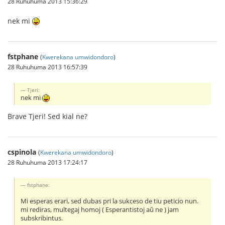
28 Ruhuhuma 2013 15:36:29
nek mi
fstphane
(
Kwerekana umwidondoro
)
28 Ruhuhuma 2013 16:57:39
Tjeri:
nek mi
Brave Tjeri! Sed kial ne?
cspinola
(
Kwerekana umwidondoro
)
28 Ruhuhuma 2013 17:24:17
fstphane:
Mi esperas erari, sed dubas pri la sukceso de tiu peticio nun.
mi rediras, multegaj homoj ( Esperantistoj aŭ ne ) jam
subskribintus.