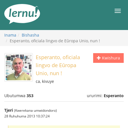
Ku
rupapuro
Urut
rw'ibirimwo
Inama
Bishasha
Esperanto, oficiala lingvo de Eŭropa Unio, nun !
Esperanto, oficiala
Kwishura
lingvo de Eŭropa
Unio, nun !
ca, kivuye
Ubutumwa
353
ururimi:
Esperanto
Tjeri
(Kwerekana umwidondoro)
28 Ruhuhuma 2013 10:37:24