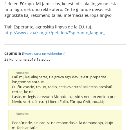
ĉefe en Eŭropo. Mi jam scias, ke esti oficiala lingvo ne estas
unu tago, nek unu rekte afero. Certe ĝi unue devas esti
agnoskita kaj rekomendita laŭ internacia eŭropa lingvo.
Tial: Esperanto, agnoskita lingvo de la EU, tuj.
http://www.avaaz.org/fr/petition/Esperanto_langue_...
cspinola
(
Kwerekana umwidondoro
)
28 Ruhuhuma 2013 13:20:55
fstphane:
Laŭ mi, kaj aliaj certe, tia grava ago devus esti preparita
longtempe antaŭe.
Ĉu ĉiu asocio, revuo, radio, estis avertita? Mi estas preskaŭ
certas, ke ne.
Laste, mi legis la revuon Monato, kaj vidis neniun vorton prie.
Neniu vorto, ĉe (sur) Libera Folio, Eŭropa Civitano,..ktp
fstphane:
Bedaŭrinde, sinjoro, vi ne respondas al la demandojn, kiujn
mi faris antaŭe.