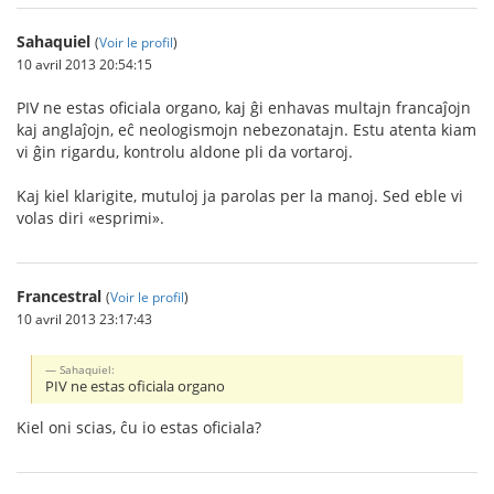
Sahaquiel
(
Voir le profil
)
10 avril 2013 20:54:15
PIV ne estas oficiala organo, kaj ĝi enhavas multajn francaĵojn
kaj anglaĵojn, eĉ neologismojn nebezonatajn. Estu atenta kiam
vi ĝin rigardu, kontrolu aldone pli da vortaroj.
Kaj kiel klarigite, mutuloj ja parolas per la manoj. Sed eble vi
volas diri «esprimi».
Francestral
(
Voir le profil
)
10 avril 2013 23:17:43
Sahaquiel:
PIV ne estas oficiala organo
Kiel oni scias, ĉu io estas oficiala?