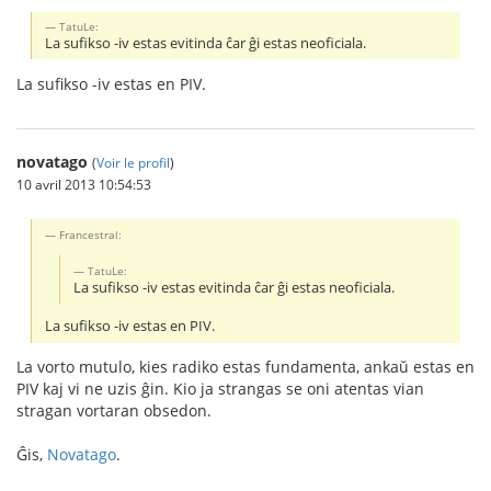
TatuLe:
La sufikso -iv estas evitinda ĉar ĝi estas neoficiala.
La sufikso -iv estas en PIV.
novatago
(
Voir le profil
)
10 avril 2013 10:54:53
Francestral:
TatuLe:
La sufikso -iv estas evitinda ĉar ĝi estas neoficiala.
La sufikso -iv estas en PIV.
La vorto mutulo, kies radiko estas fundamenta, ankaŭ estas en
PIV kaj vi ne uzis ĝin. Kio ja strangas se oni atentas vian
stragan vortaran obsedon.
Ĝis,
Novatago
.