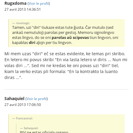
Rugxdoma
(
Voir le profil
)
27 avril 2013 14:36:51
novatago:
Tamen, uzi "diri" tiukaze estas tute ĝusta. Ĉar mutulo (sed
ankaŭ nemutuloj) parolas per gestoj. Memoru signolingvo
estas lingvo, do se oni
parolas aŭ scipovas
tiun lingvon, oni
kapablas
diri
aĵojn per tiu lingvon.
Mi mem uzas "diri" eĉ se estas evidente, ke temas pri skribo.
En letero mi povus skribi "En via lasta letero vi diris ... Nun mi
volas diri ...". Sed mi ne kredas ke oni povas uzi "diri" tiel,
kiam la verko estas pli formala: "En la kontrakto la luanto
diras ...".
Sahaquiel
(
Voir le profil
)
27 avril 2013 17:06:50
Francestral:
Sahaquiel:
PIV ne estas oficiala organo