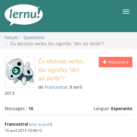
Aller
au
Men
contenu
Forum
Questions
Ĉu ekzistas verbo, kiu signifas "diri aŭ skribi"?
Ĉu ekzistas verbo,
Répondre
kiu signifas "diri
aŭ skribi"?
de
Francestral
, 8 avril
2013
Messages :
16
Langue:
Esperanto
Francestral
(
Voir le profil
)
10 avril 2013 10:46:12