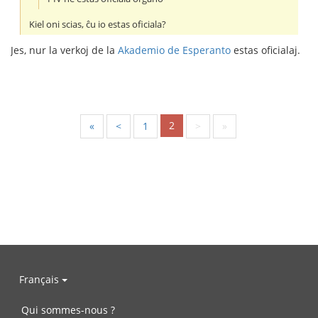
Kiel oni scias, ĉu io estas oficiala?
Jes, nur la verkoj de la
Akademio de Esperanto
estas oficialaj.
2
«
<
1
>
»
Français
Qui sommes-nous ?