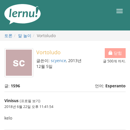
본
문
메
으
뉴
로
토론
말 놀이
Vortoludo
Vortoludo
닫힘
글쓴이:
scyence
, 2013년
글 500개 까지.
12월 5일
글:
1596
언어:
Esperanto
Vinisus
(프로필 보기)
2018년 6월 22일 오후 11:41:54
kelo