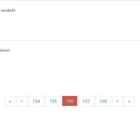
 asubuhi
lasiri
156
«
<
154
155
157
158
>
»