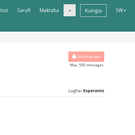
Kozi
Sarufi
Maktaba
SW
Kuingia
kufunguwa
Max. 500 messages.
Lugha:
Esperanto