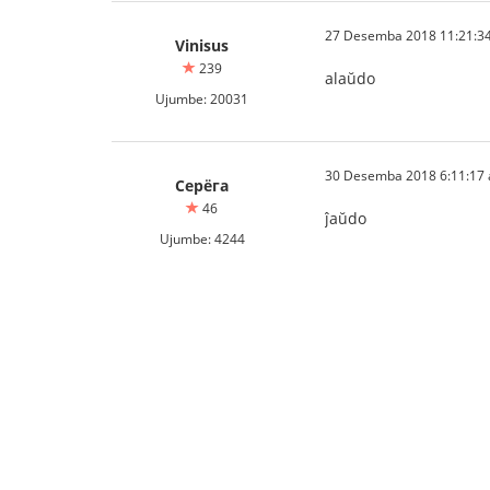
27 Desemba 2018 11:21:34
Vinisus
239
alaŭdo
Ujumbe: 20031
30 Desemba 2018 6:11:17 a
Серёга
46
ĵaŭdo
Ujumbe: 4244