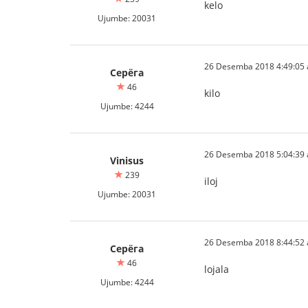
kelo
Ujumbe: 20031
26 Desemba 2018 4:49:05 a
Серёга
46
kilo
Ujumbe: 4244
26 Desemba 2018 5:04:39 a
Vinisus
239
iloj
Ujumbe: 20031
26 Desemba 2018 8:44:52 a
Серёга
46
lojala
Ujumbe: 4244