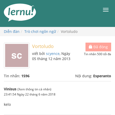
Đi
đến
Men
phần
nội
dung
Diễn đàn
Trò chơi ngôn ngữ
Vortoludo
Vortoludo
Đã đóng
viết bởi
scyence
, Ngày
Tin nhắn 500 tối đa
05 tháng 12 năm 2013
Tin nhắn:
1596
Nội dung:
Esperanto
Vinisus
(Xem thông tin cá nhân)
23:41:54 Ngày 22 tháng 6 năm 2018
kelo