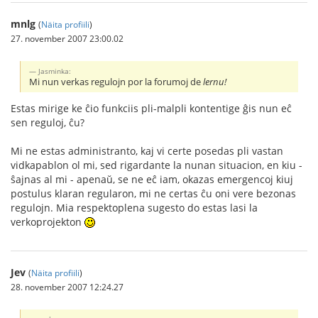
mnlg
(
Näita profiili
)
27. november 2007 23:00.02
Jasminka:
Mi nun verkas regulojn por la forumoj de
lernu!
Estas mirige ke ĉio funkciis pli-malpli kontentige ĝis nun eĉ
sen reguloj, ĉu?
Mi ne estas administranto, kaj vi certe posedas pli vastan
vidkapablon ol mi, sed rigardante la nunan situacion, en kiu -
ŝajnas al mi - apenaŭ, se ne eĉ iam, okazas emergencoj kiuj
postulus klaran regularon, mi ne certas ĉu oni vere bezonas
regulojn. Mia respektoplena sugesto do estas lasi la
verkoprojekton
Jev
(
Näita profiili
)
28. november 2007 12:24.27