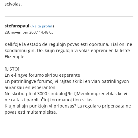
scivolas.
stefanspaul
(
Näita profiili
)
28. november 2007 14:48.03
Kelkfoje la estado de regulojn povas esti oportuna. Tial oni ne
kondamnu ĝin. Do, kiujn regulojn vi volas enpreni en la listo?
Ekzemple:
[LISTO]
En e-lingve forumo skribu esperante
En patrinlingve forumoj vi rajtas skribi en vian patrinlingvon
aŭ/ankaŭ en esperanton
Ne skribu pli ol 3000 simboloj[/list]Memkompreneblas ke vi
ne rajtas fiparoli. Ĉiuj forumanoj tion scias.
Kiujn aliajn punktojn vi pripensas? La regularo pripensata ne
povas esti multampleksa.