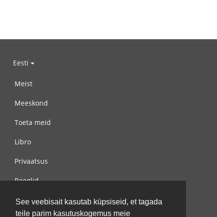
Eesti
Meist
Meeskond
Toeta meid
Libro
Privaatsus
Reeglid
Võta meiega ühendust
See veebisait kasutab küpsiseid, et tagada
teile parim kasutuskogemus meie