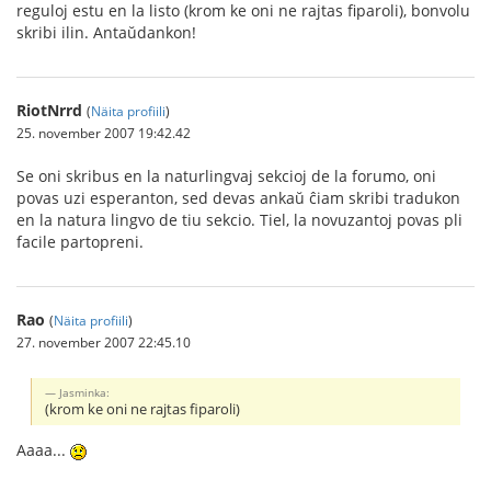
reguloj estu en la listo (krom ke oni ne rajtas fiparoli), bonvolu
skribi ilin. Antaŭdankon!
RiotNrrd
(
Näita profiili
)
25. november 2007 19:42.42
Se oni skribus en la naturlingvaj sekcioj de la forumo, oni
povas uzi esperanton, sed devas ankaŭ ĉiam skribi tradukon
en la natura lingvo de tiu sekcio. Tiel, la novuzantoj povas pli
facile partopreni.
Rao
(
Näita profiili
)
27. november 2007 22:45.10
Jasminka:
(krom ke oni ne rajtas fiparoli)
Aaaa...