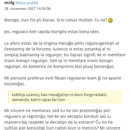
mnlg
(
Näita profiili
)
28. november 2007 14:39.08
Bonege, nun ĉio pli klaras. Scio solvas multon, ĉu ne?
Jes, regularo kiel rapida klarigilo estas bona ideo.
La afero estas, ke la origina mesaĝo petis regulsugestojn al
ĉeestantoj de la forumo. Iusence vi estas petantaj al ni
simplaj babilantoj la regulojn; tio ŝajnas signifi, ke ni memfare
trovis bonajn regulojn. Sed se ni memfare trovis bonajn
regulojn, mi komence ne komprenis kial pluaj bezoniĝas.
Mi persone preferas eviti fiksan regularon kiam ĝi ne aparte
bezoniĝas.
kelkfoje uzantoj, kies mesaĝaĉojn ni devis forigi/redakti,
demandis, kial ni rajtas fari tion
Mi sincere ne memoras, sed ĉu ne oni prezentiĝas per
regularo je registriĝo, tiel ke oni akceptu konduti laŭ iu
maniero kaj respekti la decidojn de la estraro? Ĉu tio ne
sufiĉas por konsistigi tiun rajton kiun vi menciis? Mi sincere