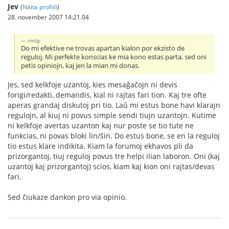
Jev
(
Näita profiili
)
28. november 2007 14:21.04
mnlg:
Do mi efektive ne trovas apartan kialon por ekzisto de
reguloj. Mi perfekte konscias ke mia kono estas parta, sed oni
petis opiniojn, kaj jen la mian mi donas.
Jes, sed kelkfoje uzantoj, kies mesaĝaĉojn ni devis
forigi/redakti, demandis, kial ni rajtas fari tion. Kaj tre ofte
aperas grandaj diskutoj pri tio. Laŭ mi estus bone havi klarajn
regulojn, al kiuj ni povus simple sendi tiujn uzantojn. Kutime
ni kelkfoje avertas uzanton kaj nur poste se tio tute ne
funkcias, ni povas bloki lin/ŝin. Do estus bone, se en la reguloj
tio estus klare indikita. Kiam la forumoj ekhavos pli da
prizorgantoj, tiuj reguloj povus tre helpi ilian laboron. Oni (kaj
uzantoj kaj prizorgantoj) scios, kiam kaj kion oni rajtas/devas
fari.
Sed ĉiukaze dankon pro via opinio.