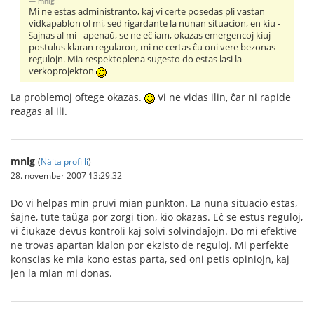
mnlg:
Mi ne estas administranto, kaj vi certe posedas pli vastan
vidkapablon ol mi, sed rigardante la nunan situacion, en kiu -
ŝajnas al mi - apenaŭ, se ne eĉ iam, okazas emergencoj kiuj
postulus klaran regularon, mi ne certas ĉu oni vere bezonas
regulojn. Mia respektoplena sugesto do estas lasi la
verkoprojekton
La problemoj oftege okazas.
Vi ne vidas ilin, ĉar ni rapide
reagas al ili.
mnlg
(
Näita profiili
)
28. november 2007 13:29.32
Do vi helpas min pruvi mian punkton. La nuna situacio estas,
ŝajne, tute taŭga por zorgi tion, kio okazas. Eĉ se estus reguloj,
vi ĉiukaze devus kontroli kaj solvi solvindaĵojn. Do mi efektive
ne trovas apartan kialon por ekzisto de reguloj. Mi perfekte
konscias ke mia kono estas parta, sed oni petis opiniojn, kaj
jen la mian mi donas.