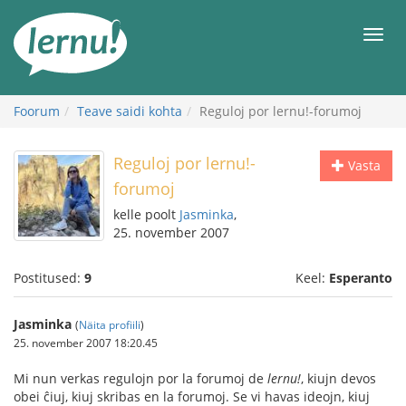
Sisu
juurde
Men
Foorum
Teave saidi kohta
Reguloj por lernu!-forumoj
Reguloj por lernu!-
Vasta
forumoj
kelle poolt
Jasminka
,
25. november 2007
Postitused:
9
Keel:
Esperanto
Jasminka
(
Näita profiili
)
25. november 2007 18:20.45
Mi nun verkas regulojn por la forumoj de
lernu!
, kiujn devos
obei ĉiuj, kiuj skribas en la forumoj. Se vi havas ideojn, kiuj