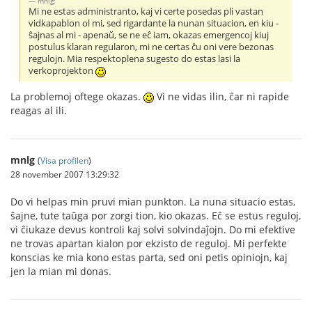
mnlg:
Mi ne estas administranto, kaj vi certe posedas pli vastan
vidkapablon ol mi, sed rigardante la nunan situacion, en kiu -
ŝajnas al mi - apenaŭ, se ne eĉ iam, okazas emergencoj kiuj
postulus klaran regularon, mi ne certas ĉu oni vere bezonas
regulojn. Mia respektoplena sugesto do estas lasi la
verkoprojekton
La problemoj oftege okazas.
Vi ne vidas ilin, ĉar ni rapide
reagas al ili.
mnlg
(
Visa profilen
)
28 november 2007 13:29:32
Do vi helpas min pruvi mian punkton. La nuna situacio estas,
ŝajne, tute taŭga por zorgi tion, kio okazas. Eĉ se estus reguloj,
vi ĉiukaze devus kontroli kaj solvi solvindaĵojn. Do mi efektive
ne trovas apartan kialon por ekzisto de reguloj. Mi perfekte
konscias ke mia kono estas parta, sed oni petis opiniojn, kaj
jen la mian mi donas.