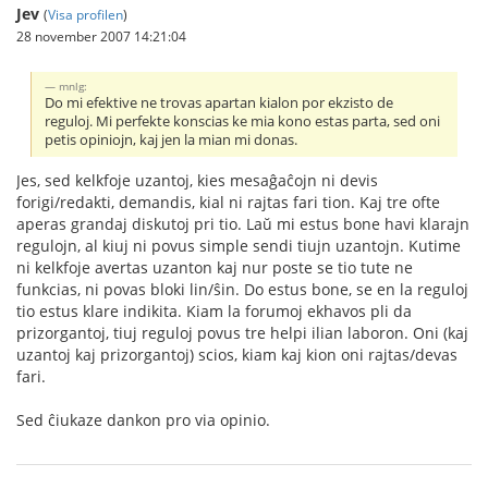
Jev
(
Visa profilen
)
28 november 2007 14:21:04
mnlg:
Do mi efektive ne trovas apartan kialon por ekzisto de
reguloj. Mi perfekte konscias ke mia kono estas parta, sed oni
petis opiniojn, kaj jen la mian mi donas.
Jes, sed kelkfoje uzantoj, kies mesaĝaĉojn ni devis
forigi/redakti, demandis, kial ni rajtas fari tion. Kaj tre ofte
aperas grandaj diskutoj pri tio. Laŭ mi estus bone havi klarajn
regulojn, al kiuj ni povus simple sendi tiujn uzantojn. Kutime
ni kelkfoje avertas uzanton kaj nur poste se tio tute ne
funkcias, ni povas bloki lin/ŝin. Do estus bone, se en la reguloj
tio estus klare indikita. Kiam la forumoj ekhavos pli da
prizorgantoj, tiuj reguloj povus tre helpi ilian laboron. Oni (kaj
uzantoj kaj prizorgantoj) scios, kiam kaj kion oni rajtas/devas
fari.
Sed ĉiukaze dankon pro via opinio.