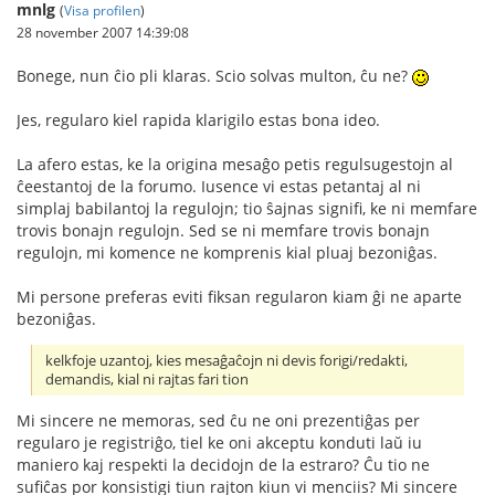
mnlg
(
Visa profilen
)
28 november 2007 14:39:08
Bonege, nun ĉio pli klaras. Scio solvas multon, ĉu ne?
Jes, regularo kiel rapida klarigilo estas bona ideo.
La afero estas, ke la origina mesaĝo petis regulsugestojn al
ĉeestantoj de la forumo. Iusence vi estas petantaj al ni
simplaj babilantoj la regulojn; tio ŝajnas signifi, ke ni memfare
trovis bonajn regulojn. Sed se ni memfare trovis bonajn
regulojn, mi komence ne komprenis kial pluaj bezoniĝas.
Mi persone preferas eviti fiksan regularon kiam ĝi ne aparte
bezoniĝas.
kelkfoje uzantoj, kies mesaĝaĉojn ni devis forigi/redakti,
demandis, kial ni rajtas fari tion
Mi sincere ne memoras, sed ĉu ne oni prezentiĝas per
regularo je registriĝo, tiel ke oni akceptu konduti laŭ iu
maniero kaj respekti la decidojn de la estraro? Ĉu tio ne
sufiĉas por konsistigi tiun rajton kiun vi menciis? Mi sincere