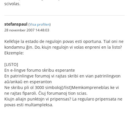
scivolas.
stefanspaul
(
Visa profilen
)
28 november 2007 14:48:03
Kelkfoje la estado de regulojn povas esti oportuna. Tial oni ne
kondamnu ĝin. Do, kiujn regulojn vi volas enpreni en la listo?
Ekzemple:
[LISTO]
En e-lingve forumo skribu esperante
En patrinlingve forumoj vi rajtas skribi en vian patrinlingvon
aŭ/ankaŭ en esperanton
Ne skribu pli ol 3000 simboloj[/list]Memkompreneblas ke vi
ne rajtas fiparoli. Ĉiuj forumanoj tion scias.
Kiujn aliajn punktojn vi pripensas? La regularo pripensata ne
povas esti multampleksa.