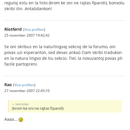
reguloj estu en la listo (krom ke oni ne rajtas fiparoli), bonvolu
skribi ilin. Antaŭdankon!
RiotNrrd
(
Visa profilen
)
25 november 2007 19:42:42
Se oni skribus en la naturlingvaj sekcioj de la forumo, oni
povas uzi esperanton, sed devas ankaŭ ĉiam skribi tradukon
en la natura lingvo de tiu sekcio. Tiel, la novuzantoj povas pli
facile partopreni.
Rao
(
Visa profilen
)
27 november 2007 22:45:10
Jasminka:
(krom ke oni ne rajtas fiparoli)
Aaaa...