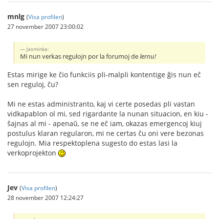
mnlg
(
Visa profilen
)
27 november 2007 23:00:02
Jasminka:
Mi nun verkas regulojn por la forumoj de
lernu!
Estas mirige ke ĉio funkciis pli-malpli kontentige ĝis nun eĉ
sen reguloj, ĉu?
Mi ne estas administranto, kaj vi certe posedas pli vastan
vidkapablon ol mi, sed rigardante la nunan situacion, en kiu -
ŝajnas al mi - apenaŭ, se ne eĉ iam, okazas emergencoj kiuj
postulus klaran regularon, mi ne certas ĉu oni vere bezonas
regulojn. Mia respektoplena sugesto do estas lasi la
verkoprojekton
Jev
(
Visa profilen
)
28 november 2007 12:24:27