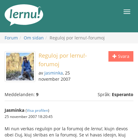
Till
sidans
Meny
innehåll
Forum
Om sidan
Reguloj por lernu!-forumoj
Reguloj por lernu!-
Svara
forumoj
av
Jasminka
, 25
november 2007
Meddelanden:
9
Språk:
Esperanto
Jasminka
(
Visa profilen
)
25 november 2007 18:20:45
Mi nun verkas regulojn por la forumoj de
lernu!
, kiujn devos
obei ĉiuj, kiuj skribas en la forumoj. Se vi havas ideojn, kiuj