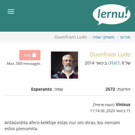
תוכן
עניינים
תפריט
פורום
משחקי שפה
Duonfrazo Ludo
Duonfrazo Ludo
סגור
של
, 8 בינואר 2014
cFlat7
Max. 500 messages.
הודעות:
2572
שפה:
Esperanto
Vinisus
(הצגת פרופיל)
15 בינואר 2020, 11:14:36
Antaŭvidita afero kelkfoje estas nur oni diras, kiu neniam
estos plenumita.