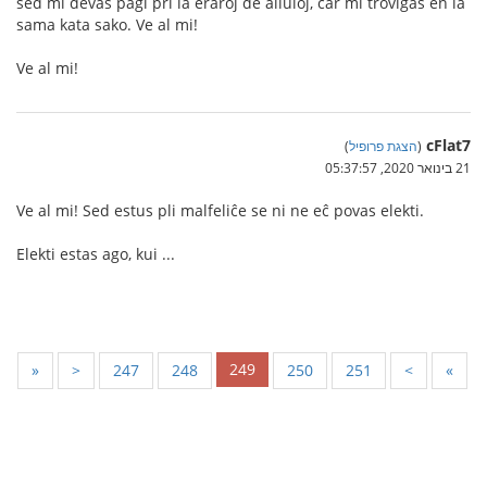
sed mi devas pagi pri la eraroj de aliuloj, ĉar mi troviĝas en la
sama kata sako. Ve al mi!
Ve al mi!
cFlat7
(
הצגת פרופיל
)
21 בינואר 2020, 05:37:57
Ve al mi! Sed estus pli malfeliĉe se ni ne eĉ povas elekti.
Elekti estas ago, kui ...
249
«
<
247
248
250
251
>
»