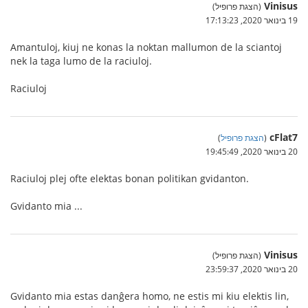
Vinisus
(הצגת פרופיל)
19 בינואר 2020, 17:13:23
Amantuloj, kiuj ne konas la noktan mallumon de la sciantoj
nek la taga lumo de la raciuloj.
Raciuloj
cFlat7
(
הצגת פרופיל
)
20 בינואר 2020, 19:45:49
Raciuloj plej ofte elektas bonan politikan gvidanton.
Gvidanto mia ...
Vinisus
(הצגת פרופיל)
20 בינואר 2020, 23:59:37
Gvidanto mia estas danĝera homo, ne estis mi kiu elektis lin,