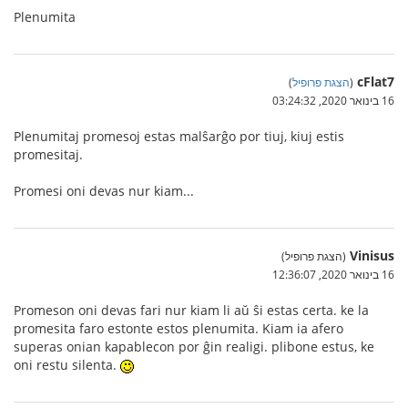
Plenumita
cFlat7
(
הצגת פרופיל
)
16 בינואר 2020, 03:24:32
Plenumitaj promesoj estas malŝarĝo por tiuj, kiuj estis
promesitaj.
Promesi oni devas nur kiam...
Vinisus
(הצגת פרופיל)
16 בינואר 2020, 12:36:07
Promeson oni devas fari nur kiam li aŭ ŝi estas certa. ke la
promesita faro estonte estos plenumita. Kiam ia afero
superas onian kapablecon por ĝin realigi. plibone estus, ke
oni restu silenta.