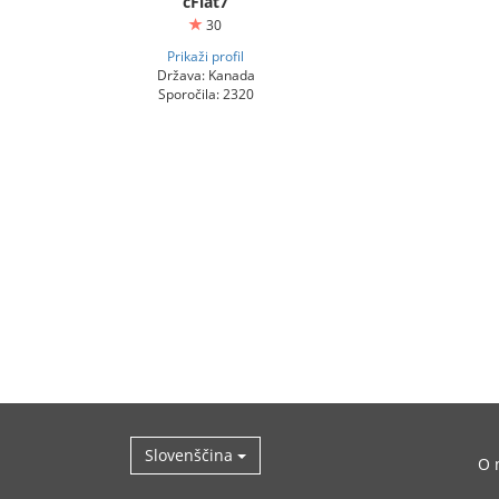
cFlat7
30
Prikaži profil
Država: Kanada
Sporočila: 2320
Slovenščina
O 