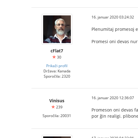
16. januar 2020 03:24:32
Plenumitaj promesoj es
Promesi oni devas nur 
cFlat7
30
Prikaži profil
Država: Kanada
Sporočila: 2320
16. januar 2020 12:36:07
Vinisus
239
Promeson oni devas far
Sporočila: 20031
por ĝin realigi. plibon