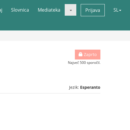
aj
Slovnica
Mediateka
SL
Prijava
Zaprto
Največ 500 sporočil.
Jezik:
Esperanto