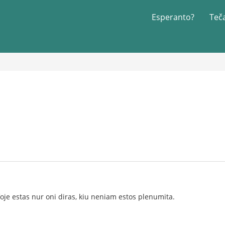
Esperanto?
Teč
foje estas nur oni diras, kiu neniam estos plenumita.