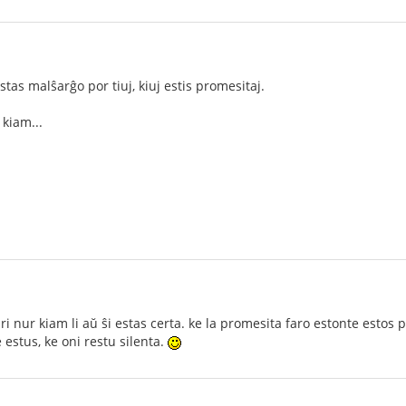
tas malŝarĝo por tiuj, kiuj estis promesitaj.
kiam...
i nur kiam li aŭ ŝi estas certa. ke la promesita faro estonte esto
e estus, ke oni restu silenta.