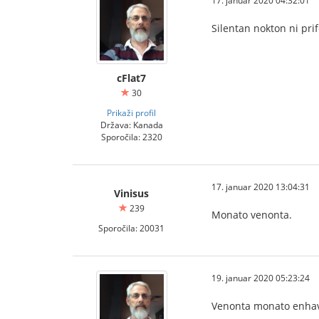
17. januar 2020 04:32:01
Silentan nokton ni pri
cFlat7
30
Prikaži profil
Država: Kanada
Sporočila: 2320
17. januar 2020 13:04:31
Vinisus
239
Monato venonta.
Sporočila: 20031
19. januar 2020 05:23:24
Venonta monato enhav