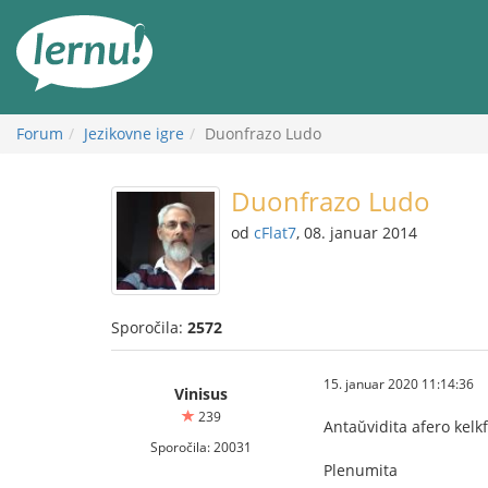
K
vsebini
Forum
Jezikovne igre
Duonfrazo Ludo
Duonfrazo Ludo
od
cFlat7
, 08. januar 2014
Sporočila:
2572
15. januar 2020 11:14:36
Vinisus
239
Antaŭvidita afero kelk
Sporočila: 20031
Plenumita