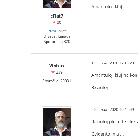
Amantuloj, kiuj ...
cFlat7
30
Prikaži profil
Država: Kanada
Sporočila: 2320
19. januar 2020 17:13:23
Vinisus
239
Amantuloj, kiuj ne kon
Sporočila: 20031
Raciuloj
20. januar 2020 19:45:49
Raciuloj plej ofte elek
Gvidanto mia ...