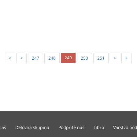
249
«
<
247
248
250
251
>
»
nas
Delovna skupina
Podprite nas
Libro
Varstvo po