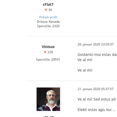
cFlat7
30
Prikaži profil
Država: Kanada
Sporočila: 2320
20. januar 2020 23:59:37
Vinisus
239
Gvidanto mia estas danĝ
Sporočila: 20031
Ve al mi!
Ve al mi!
21. januar 2020 05:37:57
Ve al mi! Sed estus pli
Elekti estas ago, kui ...