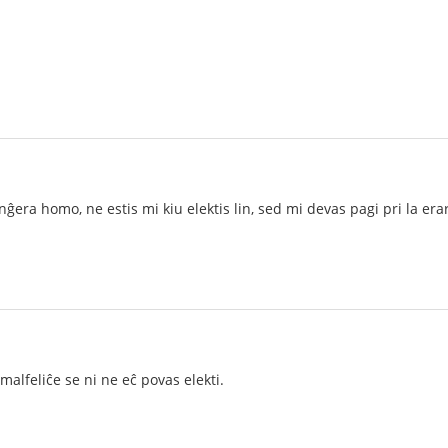
era homo, ne estis mi kiu elektis lin, sed mi devas pagi pri la erar
 malfeliĉe se ni ne eĉ povas elekti.