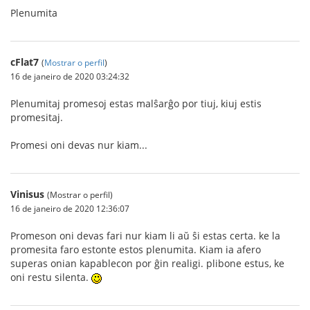
Plenumita
cFlat7
(
Mostrar o perfil
)
16 de janeiro de 2020 03:24:32
Plenumitaj promesoj estas malŝarĝo por tiuj, kiuj estis
promesitaj.
Promesi oni devas nur kiam...
Vinisus
(Mostrar o perfil)
16 de janeiro de 2020 12:36:07
Promeson oni devas fari nur kiam li aŭ ŝi estas certa. ke la
promesita faro estonte estos plenumita. Kiam ia afero
superas onian kapablecon por ĝin realigi. plibone estus, ke
oni restu silenta.