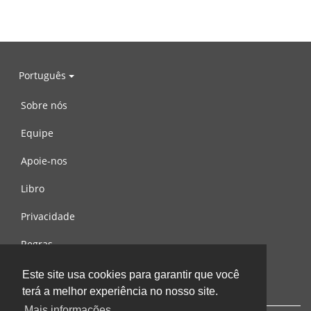
Português
Sobre nós
Equipe
Apoie-nos
Libro
Privacidade
Regras
Contacte-nos
Este site usa cookies para garantir que você
terá a melhor experiência no nosso site.
Mais informações