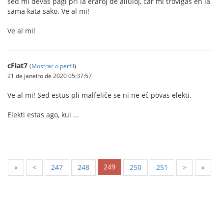
sed mi devas pagi pri la eraroj de aliuloj, ĉar mi troviĝas en la
sama kata sako. Ve al mi!
Ve al mi!
cFlat7
(
Mostrar o perfil
)
21 de janeiro de 2020 05:37:57
Ve al mi! Sed estus pli malfeliĉe se ni ne eĉ povas elekti.
Elekti estas ago, kui ...
249
«
<
247
248
250
251
>
»