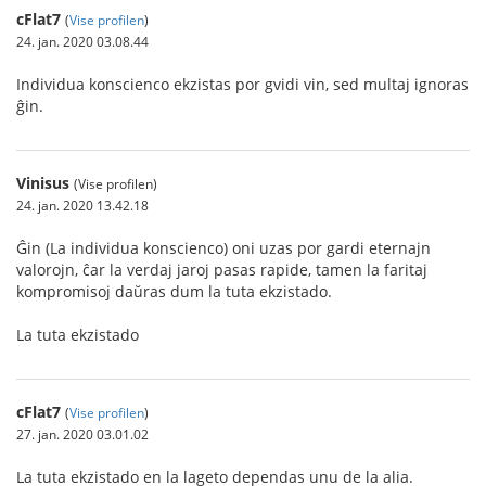
cFlat7
(
Vise profilen
)
24. jan. 2020 03.08.44
Individua konscienco ekzistas por gvidi vin, sed multaj ignoras
ĝin.
Vinisus
(Vise profilen)
24. jan. 2020 13.42.18
Ĝin (La individua konscienco) oni uzas por gardi eternajn
valorojn, ĉar la verdaj jaroj pasas rapide, tamen la faritaj
kompromisoj daŭras dum la tuta ekzistado.
La tuta ekzistado
cFlat7
(
Vise profilen
)
27. jan. 2020 03.01.02
La tuta ekzistado en la lageto dependas unu de la alia.