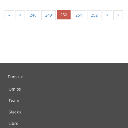
250
«
<
248
249
251
252
>
»
Dansk
Om os
Team
Støt os
Libro