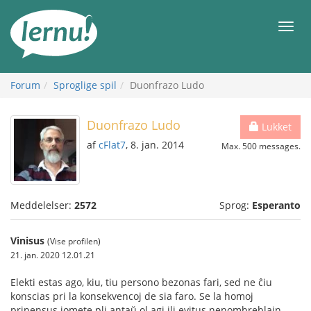
Til
indholdet
Men
Forum
Sproglige spil
Duonfrazo Ludo
Duonfrazo Ludo
Lukket
af
cFlat7
, 8. jan. 2014
Max. 500 messages.
Meddelelser:
2572
Sprog:
Esperanto
Vinisus
(Vise profilen)
21. jan. 2020 12.01.21
Elekti estas ago, kiu, tiu persono bezonas fari, sed ne ĉiu
konscias pri la konsekvencoj de sia faro. Se la homoj
pripensus iomete pli antaŭ ol agi ili evitus nenombreblajn