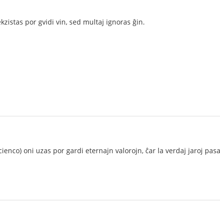
zistas por gvidi vin, sed multaj ignoras ĝin.
cienco) oni uzas por gardi eternajn valorojn, ĉar la verdaj jaroj p