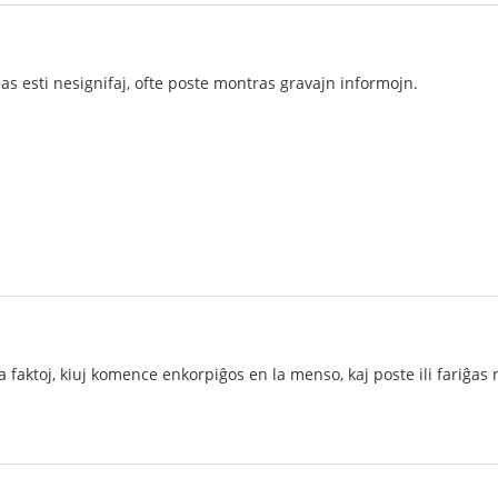
jnas esti nesignifaj, ofte poste montras gravajn informojn.
a faktoj, kiuj komence enkorpiĝos en la menso, kaj poste ili fariĝas r