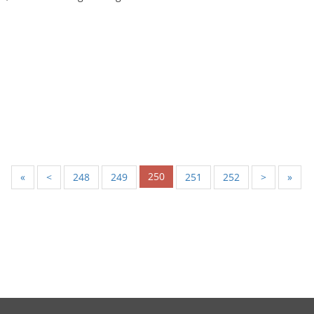
250
«
<
248
249
251
252
>
»