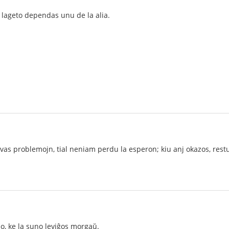
a lageto dependas unu de la alia.
vas problemojn, tial neniam perdu la esperon; kiu anj okazos, rest
o, ke la suno leviĝos morgaŭ.