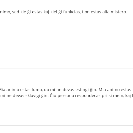
imo, sed kie ĝi estas kaj kiel ĝi funkcias, tion estas alia mistero.
Mia animo estas lumo, do mi ne devas estingi ĝin. Mia animo estas mi
mi ne devas sklavigi ĝin. Ĉiu persono respondecas pri si mem, kaj li