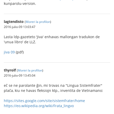
kunparolu-version.
lagtendisto
(
Montri la profilon
)
2016-julio-09 13:03:47
Lasta ldp-gazeteto 'Jiva' enhavas mallongan tradukon de
'unua libro' de LLZ.
jiva 09
(pdf)
thyrolf
(
Montri la profilon
)
2016-julio-09 13:45:04
eĉ se ne parolante ĝin, mi trovas na "Lingua Sistemfrater"
plaĉa, kiu ne havas fleksiojn ktp., inventita de Vietnamano:
https://sites.google.com/site/sistemfrater/home
https://eo.wikipedia.org/wiki/Frata_lingvo