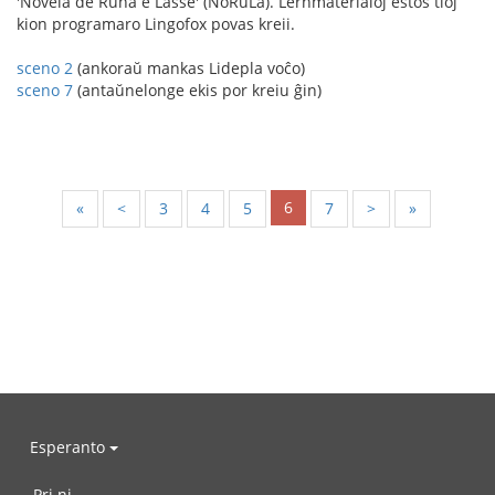
'Novela de Runa e Lasse' (NoRuLa). Lernmaterialoj estos tioj
kion programaro Lingofox povas kreii.
sceno 2
(ankoraŭ mankas Lidepla voĉo)
sceno 7
(antaŭnelonge ekis por kreiu ĝin)
6
«
<
3
4
5
7
>
»
Esperanto
Pri ni