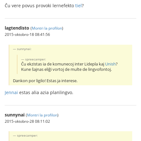
Ĉu vere povus provoki lernefekto
tiel
?
lagtendisto
(
Montri la profilon
)
2015-oktobro-18 08:41:56
sunnynai:
spreecamper:
Ĉu ekzistas ia de komunecoj inter Lidepla kaj
Unish
?
Kune ŝajnas eliĝi vortoj de multe de lingvofontoj.
Dankon por ligilo! Estas ja interese.
Jennai
estas alia azia planlingvo.
sunnynai
(
Montri la profilon
)
2015-oktobro-28 08:11:02
spreecamper: