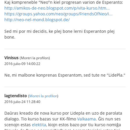
Kaj kompreneble "Neo"n kiel progresan varion de Esperanto:
http://amikos-de-neo.blogspot.com/p/vita-kurso.htm...
https://groups.yahoo.com/neo/groups/FriendsOfNeo/i...
http://neo-nel-mond.blogspot.de/
Sed mi por mi decidis, ke plej bone lerni Esperanton plej
bone.
Vinisus
(Montri la profilon)
2016-julio-09 14:00:22
Ne, mi malbone konprenas Esperantom, sed tute ne "LidePla."
lagtendisto
(
Montri la profilon
)
2016-julio-24 11:28:40
Daŭras kreado de nova kurso por Lidepla en uzo de parolata
dialogo. Tio kurso bazas sur KK-filmo
Valkaama
. Ĝis nun ses
scenojn estas
elektita
, kiojn estos bazo por tiu kurso nomiĝa