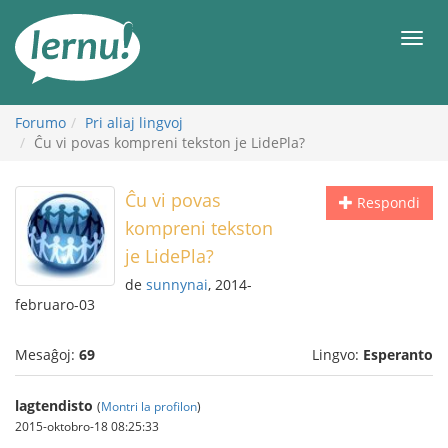
Al
la
Men
enhavo
Forumo
Pri aliaj lingvoj
Ĉu vi povas kompreni tekston je LidePla?
Ĉu vi povas
Respondi
kompreni tekston
je LidePla?
de
sunnynai
, 2014-
februaro-03
Mesaĝoj:
69
Lingvo:
Esperanto
lagtendisto
(
Montri la profilon
)
2015-oktobro-18 08:25:33