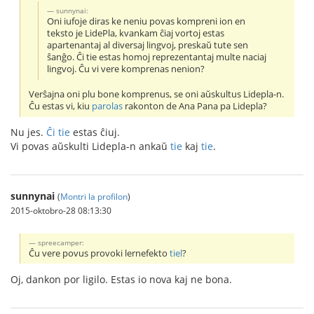
sunnynai:
Oni iufoje diras ke neniu povas kompreni ion en
teksto je LidePla, kvankam ĉiaj vortoj estas
apartenantaj al diversaj lingvoj, preskaŭ tute sen
ŝanĝo. Ĉi tie estas homoj reprezentantaj multe naciaj
lingvoj. Ĉu vi vere komprenas nenion?
Verŝajna oni plu bone komprenus, se oni aŭskultus Lidepla-n.
Ĉu estas vi, kiu
parolas
rakonton de Ana Pana pa Lidepla?
Nu jes.
Ĉi tie
estas ĉiuj.
Vi povas aŭskulti Lidepla-n ankaŭ
tie
kaj
tie
.
sunnynai
(
Montri la profilon
)
2015-oktobro-28 08:13:30
spreecamper:
Ĉu vere povus provoki lernefekto
tiel
?
Oj, dankon por ligilo. Estas io nova kaj ne bona.