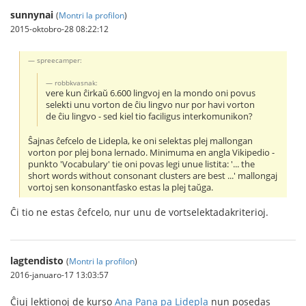
sunnynai
(
Montri la profilon
)
2015-oktobro-28 08:22:12
spreecamper:
robbkvasnak:
vere kun ĉirkaŭ 6.600 lingvoj en la mondo oni povus
selekti unu vorton de ĉiu lingvo nur por havi vorton
de ĉiu lingvo - sed kiel tio faciligus interkomunikon?
Ŝajnas ĉefcelo de Lidepla, ke oni selektas plej mallongan
vorton por plej bona lernado. Minimuma en angla Vikipedio -
punkto 'Vocabulary' tie oni povas legi unue listita: '... the
short words without consonant clusters are best ...' mallongaj
vortoj sen konsonantfasko estas la plej taŭga.
Ĉi tio ne estas ĉefcelo, nur unu de vortselektadakriterioj.
lagtendisto
(
Montri la profilon
)
2016-januaro-17 13:03:57
Ĉiuj lektionoj de kurso
Ana Pana pa Lidepla
nun posedas