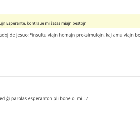
iujn Esperante. kontraŭe mi ŝatas miajn bestojn
ruadoj de Jesuo: "Insultu viajn homajn proksimulojn, kaj amu viajn be
ed ĝi parolas esperanton pli bone ol mi :-/