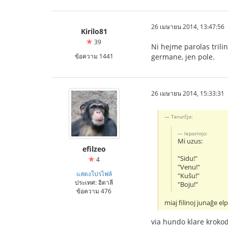
26 เมษายน 2014, 13:47:56
Kirilo81
39
Ni hejme parolas trili
ข้อความ 1441
germane, jen pole.
26 เมษายน 2014, 15:33:31
Terurĉjo:
leporinjo:
Mi uzus:
efilzeo
"Sidu!"
4
"Venu!"
แสดงโปรไฟล์
"Kuŝu!"
ประเทศ: อิตาลี
"Boju!"
ข้อความ 476
miaj filinoj junaĝe e
via hundo klare krokod