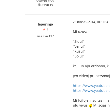
ประเทศ: สเปน
ข้อความ 19
26 เมษายน 2014, 10:51:54
leporinjo
1
Mi uzus:
ข้อความ 137
"Sidu!"
"Venu!"
"Kuŝu!"
"Boju!"
kaj iun ajn ordonon, ki
Jen videoj pri persono
https://www.youtube.
https://www.youtube.
Mi fojfoje insultas mi
plu vivus
Mi scias n