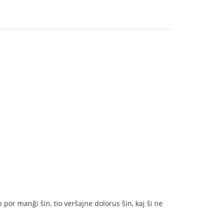
or manĝi ŝin, tio verŝajne dolorus ŝin, kaj ŝi ne