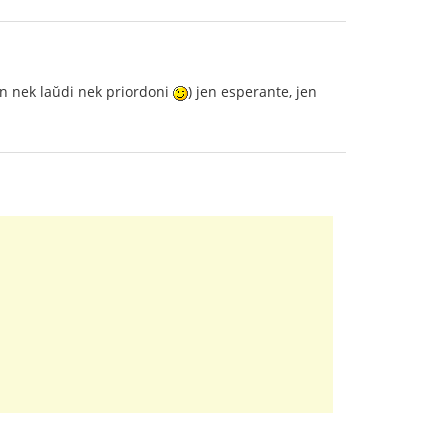
in nek laŭdi nek priordoni
) jen esperante, jen