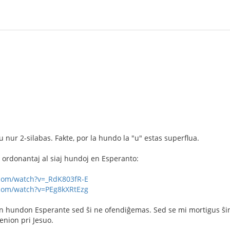
u nur 2-silabas. Fakte, por la hundo la "u" estas superflua.
j ordonantaj al siaj hundoj en Esperanto:
com/watch?v=_RdK803fR-E
com/watch?v=PEg8kXRtEzg
an hundon Esperante sed ŝi ne ofendiĝemas. Sed se mi mortigus ŝin p
enion pri Jesuo.