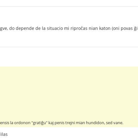
ngve, do depende de la situacio mi riproĉas nian katon (oni povas ĝ
lpensis la ordonon "gratiĝu" kaj penis trejni mian hundidon, sed vane.
ilas