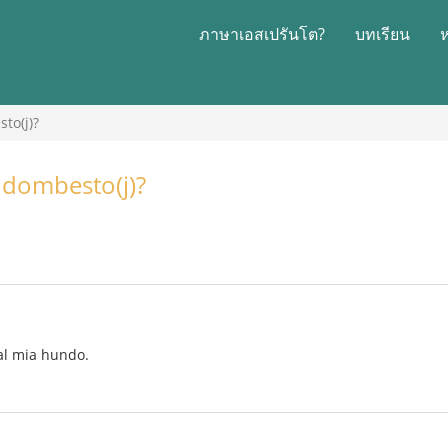
ภาษาเอสเปรันโต?
บทเรียน
to(j)?
) dombesto(j)?
al mia hundo.