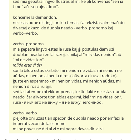
sed mia gepatra lingvo flustras al mi, ke pli konvenas "sen ia
timo" aŭ "sen ajna timo".
koncerne la demandon.
necesas bone distingi, pri kio temas, ĉar ekzistas almenaŭ du
diversaj okazoj de duobla neado - verbo+pronomo kaj
verbo+verbo.
verbo+pronomo
mia gepatra lingvo estas la rusa kaj ĝi postulas ĉiam uzi
duoblan neadon en la frazoj, similaj al "mi vidas nenion" aŭ
"mi ne vidas ion".
[bildo estis ĉi tie]
sur la bildo estas skribite: mi nenion ne vidas, mi nenion ne
aŭdas, ni nenion al neniu diros (laŭvorta elrusa traduko).
ĝuste en esperanto - mi nenion vidas, mi nenion aŭdas, mi
nenion diros al iu ajn.
sed lastatempe mi ekkomprenas, ke tio fakte ne estas duobla
neado, ĉar alivorte tion eblas esprimi, kiel "mi ne vidas ion".
ruse - я ничего не вижу = я не вижу чего-либо.
verbo+verbo
plej ofte oni uzas tian specon de duobla neado por emfazi la
imperativecon de la esprimo
mi ne povas ne diri al vi = mi nepre devas diri al vi.