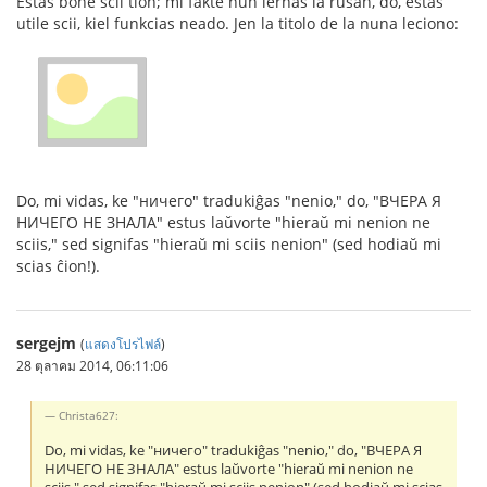
Estas bone scii tion; mi fakte nun lernas la rusan, do, estas
utile scii, kiel funkcias neado. Jen la titolo de la nuna leciono:
Do, mi vidas, ke "ничего" tradukiĝas "nenio," do, "ВЧЕРА Я
НИЧЕГО НЕ ЗНАЛА" estus laŭvorte "hieraŭ mi nenion ne
sciis," sed signifas "hieraŭ mi sciis nenion" (sed hodiaŭ mi
scias ĉion!).
sergejm
(
แสดงโปรไฟล์
)
28 ตุลาคม 2014, 06:11:06
Christa627:
Do, mi vidas, ke "ничего" tradukiĝas "nenio," do, "ВЧЕРА Я
НИЧЕГО НЕ ЗНАЛА" estus laŭvorte "hieraŭ mi nenion ne