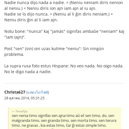
Nadie nunca dijo nada a nadie. = (Neniu neniam diris nenion
al neniu.) = Neniu diris ion ajn iam ajn al iu ajn.
Nadie se lo dijo nunca. = (Neniu al li ĝin diris neniam.) =
Neniu diris ĝin al li iam ajn.
Notu bone: "nunca" kaj "jamás" signifas ambaŭe "neniam" kaj
"iam (ajn)".
Post "sen" (sin) oni uzas kutime "neniu": Sin ningún
problema.
La supra rusa foto estus Hispane: No veo nada. No oigo nada.
No le digo nada a nadie.
Christa627
(
แสดงโปรไฟล์
)
28 ตุลาคม 2014, 05:31:25
Terurĉjo:
sen nenia timo signifas sen ajna timo aŭ eĉ sen timo, do, sen
malgranda timo, sen granda timo, sen morta timo, sen terura
timo. ne gravas , kia estas timo, ĉar ĝi estas simple timo.