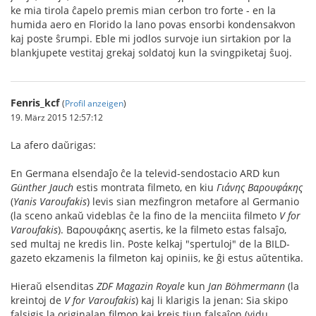
ke mia tirola ĉapelo premis mian cerbon tro forte - en la
humida aero en Florido la lano povas ensorbi kondensakvon
kaj poste ŝrumpi. Eble mi jodlos survoje iun sirtakion por la
blankjupete vestitaj grekaj soldatoj kun la svingpiketaj ŝuoj.
Fenris_kcf
(
Profil anzeigen
)
19. März 2015 12:57:12
La afero daŭrigas:
En Germana elsendaĵo ĉe la televid-sendostacio ARD kun
Günther Jauch
estis montrata filmeto, en kiu
Γιάνης Βαρουφάκης
(
Yanis Varoufakis
) levis sian mezfingron metafore al Germanio
(la sceno ankaŭ videblas ĉe la fino de la menciita filmeto
V for
Varoufakis
). Βαρουφάκης asertis, ke la filmeto estas falsaĵo,
sed multaj ne kredis lin. Poste kelkaj "spertuloj" de la BILD-
gazeto ekzamenis la filmeton kaj opiniis, ke ĝi estus aŭtentika.
Hieraŭ elsenditas
ZDF Magazin Royale
kun
Jan Böhmermann
(la
kreintoj de
V for Varoufakis
) kaj li klarigis la jenan: Sia skipo
falsigis la originalan filmon kaj kreis tiun falsaĵon (vidu