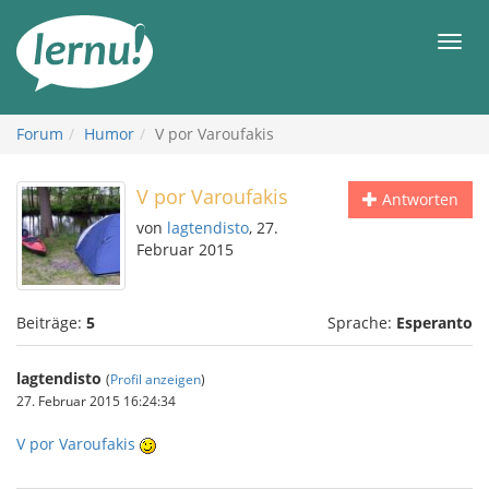
Zum
Inhalt
Men
Forum
Humor
V por Varoufakis
V por Varoufakis
Antworten
von
lagtendisto
, 27.
Februar 2015
Beiträge:
5
Sprache:
Esperanto
lagtendisto
(
Profil anzeigen
)
27. Februar 2015 16:24:34
V por Varoufakis