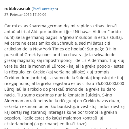
robbkvasnak
(
Profil anzeigen
)
27. Februar 2015 17:50:06
Ĉar mi estas ŝparema germanido, mi rapide skribas tion-ĉi
antaŭ ol iri al Aldi por butikumi (jes! Ni havas Aldi en Florido
nun!) Se la germanoj pagus la 'grekan' ŝuldon ili estus stultaj.
Mi certe ne estas amiko de Schräuble, sed mi ŝatus citi
artikolon de la New York Times de hodiaŭ: Sur paĝo B1: In
pursuit of Greek tycoons and tax cheats - Je la sekvado de
grekaj magnatoj kaj impostfriponoj - de Liz Alderman. Tiuj kiuj
vere ŝuldas la monon al Eŭropo - kaj al la greka popolo - estas
la riĉeguloj en Grekio (kaj verŝajne aliloke) kiuj trompis
Grekion dum jardekoj. La sumo de la ŝuldataj impostoj de tiuj
riĉegaj homoj al la greka registaro estas ĉirkaŭ 76.000.000.000
Eŭroj laŭ la artikolo do preskaŭ triono de la greka ŝuldaro
nacia. Tiu sumo esprimas nur la konatajn ŝuldojn. S-ino
Alderman ankaŭ notas ke la riĉeguloj en Grekio havas duan,
sekretan ekonomion en kio bankistoj, investistoj, industriestroj
kaj certaj registaranoj interagas kune por trompi la grekan
popolon. Facile estas do kaŭzi malamon kontraŭ iuj
eksterlandanoj (la germanoj en tiu-ĉi kazo).