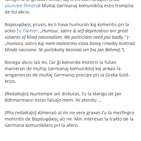
youtube-filmeto
)! Multaj Germanaj komunikiloj estis trompita
de tiu akcio.
Βαρουφάκης pruvis, ke li hava humuron kaj komentis pri la
ackio
ĉe Twitter
:
„Humour, satire & self deprecation are great
solvents of blind nationalism. We politicians need you badly.“
(~
„Humuro, satiro kaj mem-malestimo estas bonaj rimedoj kontraŭ
blinda naciismo. Ni politikuloj bezonas vin [na Jan Böhme].“
).
Bonega akcio laŭ mi, ĉar ĝi konvinke montris la fuŝan
manieron de multaj Germanaj komunikiloj kaj ankaŭ la
arogantecon de multaj Germanoj precipe pri la Greka ŝuld-
krizo.
[Redaktaĵo] Nuntempe oni diskutas, ĉu la klarigo de Jan
Böhmermann estas falsaĵo mem. Ni atendu …
[Plia redaktaĵo] Almenaŭ al mi ne vere gravas ĉu la mezfingro
montritis de Βαρουφάκης aŭ ne. Min interesas la trakto de la
Germana komunikilaro pri la afero.