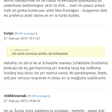
Mmm, bedaŭrinde mi ne havas Pickelhaube (pikilkasko) aŭ
Lederhose (ledŝorto)por vesti ĉe Aldi.... tiam mi povus ankaŭ
halti en greka butiko por aĉeti feta-fromaĝon - duapense eble
mi preferus aĉeti labne-on en la turka butiko.
Sunjo
(
Profil anzeigen
)
27. Februar 2015 19:11:21
robbkvasnak:
...Mi certe ne estas amiko de Sch
r
äuble
Hahaha, mi dirus ke al Schäuble mankas Sch
r
äuble (ŝraŭbeto)
(miksaĵo de du germanismoj pri mankaj tasoj kaj nefiksitaj
ŝraŭboj kiuj diras ion pri mensa sano). Mi pardonpetas, Robb,
sed por serioza respondo ni estas en la malĝusta subforumo
robbkvasnak
(
Profil anzeigen
)
27. Februar 2015 19:36:14
Jes ja, Ŝunja, estis subkonscia mistajpo - hehehe - povas esti