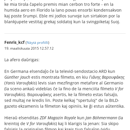
ke mia tirola ĉapelo premis mian cerbon tro forte - en la
humida aero en Florido la lano povas ensorbi kondensakvon
kaj poste ŝrumpi. Eble mi jodlos survoje iun sirtakion por la
blankjupete vestitaj grekaj soldatoj kun la svingpiketaj ŝuoj.
Fenris_kcf
(
Näytä profiilli
)
19. maaliskuuta 2015 12.57.12
La afero daŭrigas:
En Germana elsendaĵo ĉe la televid-sendostacio ARD kun
Günther Jauch
estis montrata filmeto, en kiu
Γιάνης Βαρουφάκης
(
Yanis Varoufakis
) levis sian mezfingron metafore al Germanio
(la sceno ankaŭ videblas ĉe la fino de la menciita filmeto
V for
Varoufakis
). Βαρουφάκης asertis, ke la filmeto estas falsaĵo,
sed multaj ne kredis lin. Poste kelkaj "spertuloj" de la BILD-
gazeto ekzamenis la filmeton kaj opiniis, ke ĝi estus aŭtentika.
Hieraŭ elsenditas
ZDF Magazin Royale
kun
Jan Böhmermann
(la
kreintoj de
V for Varoufakis
) kaj li klarigis la jenan: Sia skipo
falsigis la originalan filmon kaj kreis tiun falsaĵon (vidu