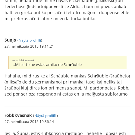
Mmm, bedaŭrinde mi ne havas Pickelhaube (pikilkasko) aŭ
Lederhose (ledŝorto)por vesti ĉe Aldi.... tiam mi povus ankaŭ
halti en greka butiko por aĉeti feta-fromaĝon - duapense eble
mi preferus aĉeti labne-on en la turka butiko.
Sunjo
(
Näytä profiilli
)
27. helmikuuta 2015 19.11.21
robbkvasnak:
...Mi certe ne estas amiko de Sch
r
äuble
Hahaha, mi dirus ke al Schäuble mankas Sch
r
äuble (ŝraŭbeto)
(miksaĵo de du germanismoj pri mankaj tasoj kaj nefiksitaj
ŝraŭboj kiuj diras ion pri mensa sano). Mi pardonpetas, Robb,
sed por serioza respondo ni estas en la malĝusta subforumo
robbkvasnak
(
Näytä profiilli
)
27. helmikuuta 2015 19.36.14
Jes ja, Ŝunja, estis subkonscia mistajpo - hehehe - povas esti