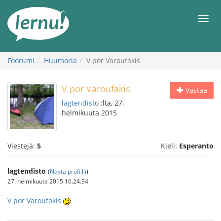
Tästä
sisältöön
Men
Foorumi
Huumoria
V por Varoufakis
V por Varoufakis
Vastaa
lagtendisto
:lta, 27.
helmikuuta 2015
Viestejä:
5
Kieli:
Esperanto
lagtendisto
(
Näytä profiilli
)
27. helmikuuta 2015 16.24.34
V por Varoufakis