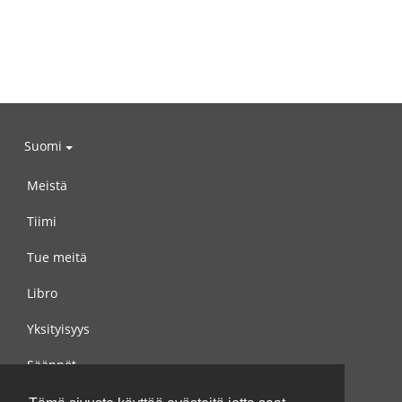
Suomi
Meistä
Tiimi
Tue meitä
Libro
Yksityisyys
Säännöt
Ota yhteyttä meihin