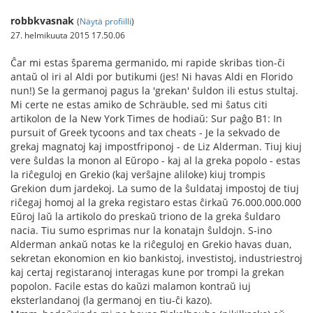
robbkvasnak
(
Näytä profiilli
)
27. helmikuuta 2015 17.50.06
Ĉar mi estas ŝparema germanido, mi rapide skribas tion-ĉi
antaŭ ol iri al Aldi por butikumi (jes! Ni havas Aldi en Florido
nun!) Se la germanoj pagus la 'grekan' ŝuldon ili estus stultaj.
Mi certe ne estas amiko de Schräuble, sed mi ŝatus citi
artikolon de la New York Times de hodiaŭ: Sur paĝo B1: In
pursuit of Greek tycoons and tax cheats - Je la sekvado de
grekaj magnatoj kaj impostfriponoj - de Liz Alderman. Tiuj kiuj
vere ŝuldas la monon al Eŭropo - kaj al la greka popolo - estas
la riĉeguloj en Grekio (kaj verŝajne aliloke) kiuj trompis
Grekion dum jardekoj. La sumo de la ŝuldataj impostoj de tiuj
riĉegaj homoj al la greka registaro estas ĉirkaŭ 76.000.000.000
Eŭroj laŭ la artikolo do preskaŭ triono de la greka ŝuldaro
nacia. Tiu sumo esprimas nur la konatajn ŝuldojn. S-ino
Alderman ankaŭ notas ke la riĉeguloj en Grekio havas duan,
sekretan ekonomion en kio bankistoj, investistoj, industriestroj
kaj certaj registaranoj interagas kune por trompi la grekan
popolon. Facile estas do kaŭzi malamon kontraŭ iuj
eksterlandanoj (la germanoj en tiu-ĉi kazo).