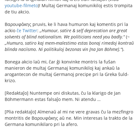
youtube-filmeto
)! Multaj Germanaj komunikiloj estis trompita
de tiu akcio.
Βαρουφάκης pruvis, ke li hava humuron kaj komentis pri la
ackio
ĉe Twitter
:
„Humour, satire & self deprecation are great
solvents of blind nationalism. We politicians need you badly.“
(~
„Humuro, satiro kaj mem-malestimo estas bonaj rimedoj kontraŭ
blinda naciismo. Ni politikuloj bezonas vin [na Jan Böhme].“
).
Bonega akcio laŭ mi, ĉar ĝi konvinke montris la fuŝan
manieron de multaj Germanaj komunikiloj kaj ankaŭ la
arogantecon de multaj Germanoj precipe pri la Greka ŝuld-
krizo.
[Redaktaĵo] Nuntempe oni diskutas, ĉu la klarigo de Jan
Böhmermann estas falsaĵo mem. Ni atendu …
[Plia redaktaĵo] Almenaŭ al mi ne vere gravas ĉu la mezfingro
montritis de Βαρουφάκης aŭ ne. Min interesas la trakto de la
Germana komunikilaro pri la afero.