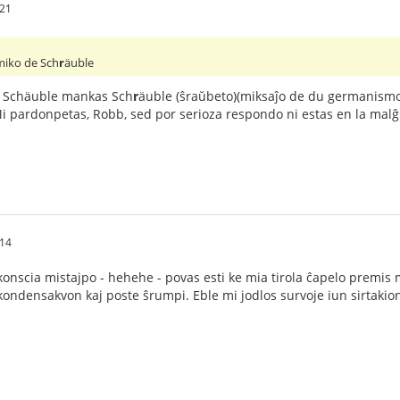
:21
amiko de Sch
r
äuble
l Schäuble mankas Sch
r
äuble (ŝraŭbeto)(miksaĵo de du germanismoj 
Mi pardonpetas, Robb, sed por serioza respondo ni estas en la ma
:14
ubkonscia mistajpo - hehehe - povas esti ke mia tirola ĉapelo premis
kondensakvon kaj poste ŝrumpi. Eble mi jodlos survoje iun sirtakion 