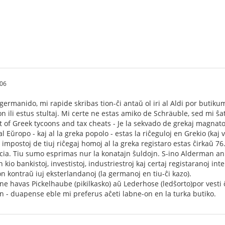
:06
ermanido, mi rapide skribas tion-ĉi antaŭ ol iri al Aldi por butikum
on ili estus stultaj. Mi certe ne estas amiko de Schräuble, sed mi ŝa
t of Greek tycoons and tax cheats - Je la sekvado de grekaj magnatoj
 Eŭropo - kaj al la greka popolo - estas la riĉeguloj en Grekio (kaj 
impostoj de tiuj riĉegaj homoj al la greka registaro estas ĉirkaŭ 76
cia. Tiu sumo esprimas nur la konatajn ŝuldojn. S-ino Alderman an
io bankistoj, investistoj, industriestroj kaj certaj registaranoj in
 kontraŭ iuj eksterlandanoj (la germanoj en tiu-ĉi kazo).
havas Pickelhaube (pikilkasko) aŭ Lederhose (ledŝorto)por vesti ĉe
n - duapense eble mi preferus aĉeti labne-on en la turka butiko.