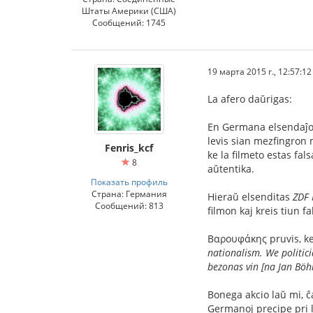
Штаты Америки (США)
Сообщений: 1745
19 марта 2015 г., 12:57:12
La afero daŭrigas:
En Germana elsendaĵo 
levis sian mezfingron 
Fenris_kcf
ke la filmeto estas fal
8
aŭtentika.
Показать профиль
Страна: Германия
Hieraŭ elsenditas
ZDF 
Сообщений: 813
filmon kaj kreis tiun f
Βαρουφάκης pruvis, ke
nationalism. We politic
bezonas vin [na Jan Böh
Bonega akcio laŭ mi, 
Germanoj precipe pri l