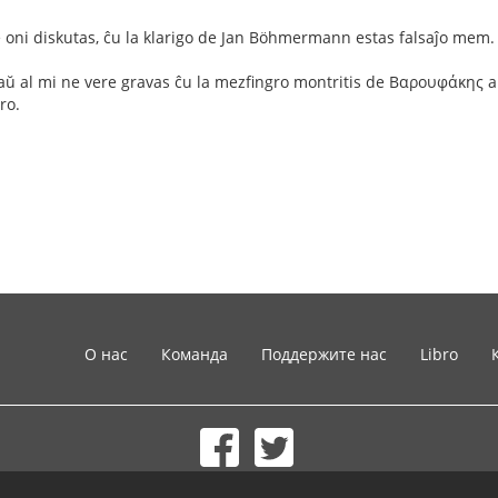
oni diskutas, ĉu la klarigo de Jan Böhmermann estas falsaĵo mem.
aŭ al mi ne vere gravas ĉu la mezfingro montritis de Βαρουφάκης a
ro.
О нас
Команда
Поддержите нас
Libro
© 2002-2026 lernu.net |
Impressum