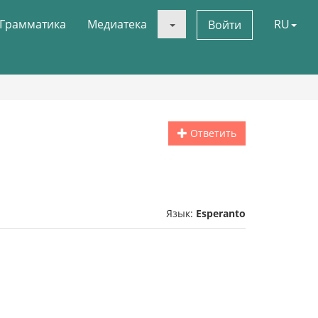
Грамматика
Медиатека
RU
Войти
Ответить
Язык:
Esperanto