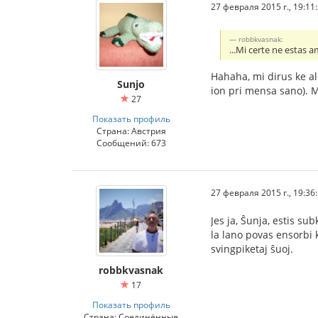
27 февраля 2015 г., 19:11
robbkvasnak:
...Mi certe ne estas 
Hahaha, mi dirus ke a
Sunjo
ion pri mensa sano). 
27
Показать профиль
Страна: Австрия
Сообщений: 673
27 февраля 2015 г., 19:36
Jes ja, Ŝunja, estis s
la lano povas ensorbi 
svingpiketaj ŝuoj.
robbkvasnak
17
Показать профиль
Страна: Соединённые