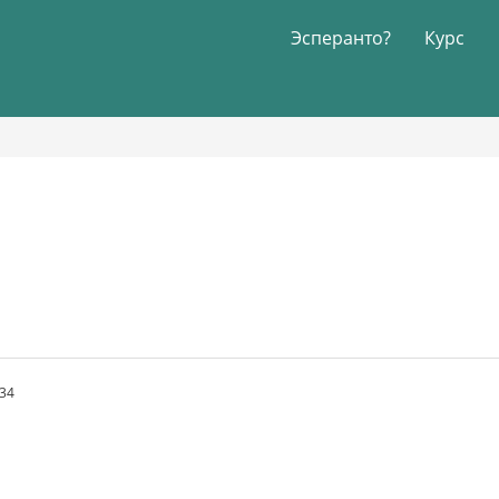
Эсперанто?
Курс
:34