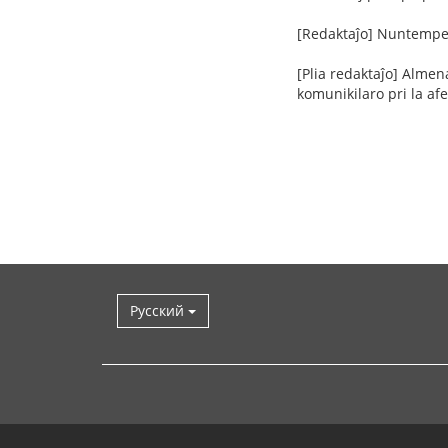
[Redaktaĵo] Nuntempe 
[Plia redaktaĵo] Almen
komunikilaro pri la afe
Русский