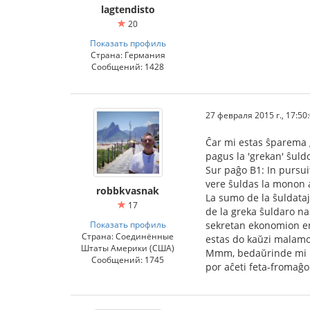
lagtendisto
20
Показать профиль
Страна: Германия
Сообщений: 1428
27 февраля 2015 г., 17:50
Ĉar mi estas ŝparema g
pagus la 'grekan' ŝuld
Sur paĝo B1: In pursui
vere ŝuldas la monon al
robbkvasnak
La sumo de la ŝuldataj 
17
de la greka ŝuldaro na
Показать профиль
sekretan ekonomion en k
Страна: Соединённые
estas do kaŭzi malamon
Штаты Америки (США)
Mmm, bedaŭrinde mi ne 
Сообщений: 1745
por aĉeti feta-fromaĝo