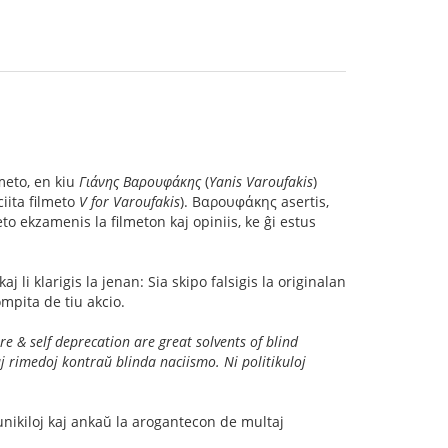
meto, en kiu
Γιάνης Βαρουφάκης
(
Yanis Varoufakis
)
iita filmeto
V for Varoufakis
). Βαρουφάκης asertis,
eto ekzamenis la filmeton kaj opiniis, ke ĝi estus
 kaj li klarigis la jenan: Sia skipo falsigis la originalan
ompita de tiu akcio.
e & self deprecation are great solvents of blind
rimedoj kontraŭ blinda naciismo. Ni politikuloj
nikiloj kaj ankaŭ la arogantecon de multaj