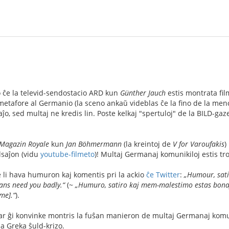
ĉe la televid-sendostacio ARD kun
Günther Jauch
estis montrata fil
metafore al Germanio (la sceno ankaŭ videblas ĉe la fino de la menc
saĵo, sed multaj ne kredis lin. Poste kelkaj "spertuloj" de la BILD-gaz
Magazin Royale
kun
Jan Böhmermann
(la kreintoj de
V for Varoufakis
)
alsaĵon (vidu
youtube-filmeto
)! Multaj Germanaj komunikiloj estis tr
 li hava humuron kaj komentis pri la ackio
ĉe Twitter
:
„Humour, satir
ians need you badly.“
(~
„Humuro, satiro kaj mem-malestimo estas bonaj 
me].“
).
ĉar ĝi konvinke montris la fuŝan manieron de multaj Germanaj komu
a Greka ŝuld-krizo.