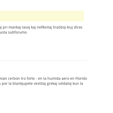
pri mankaj tasoj kaj nefiksitaj ŝraŭboj kiuj diras
lĝusta subforumo
 mian cerbon tro forte - en la humida aero en Florido
por la blankjupete vestitaj grekaj soldatoj kun la