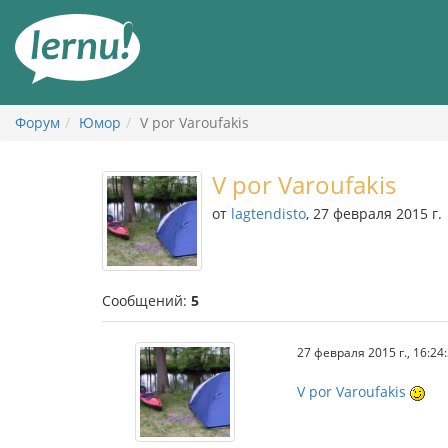
К
содержанию
Форум
Юмор
V por Varoufakis
V por Varoufakis
от
lagtendisto
, 27 февраля 2015 г.
Сообщений:
5
27 февраля 2015 г., 16:24
V por Varoufakis