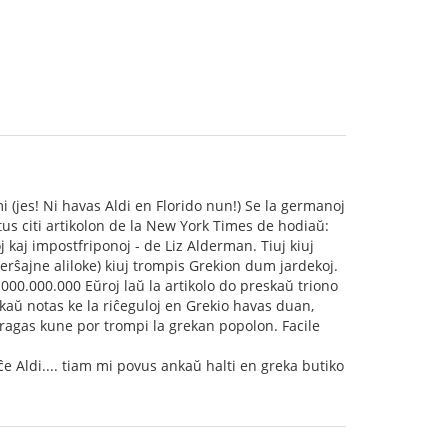
i (jes! Ni havas Aldi en Florido nun!) Se la germanoj
tus citi artikolon de la New York Times de hodiaŭ:
 kaj impostfriponoj - de Liz Alderman. Tiuj kiuj
verŝajne aliloke) kiuj trompis Grekion dum jardekoj.
.000.000.000 Eŭroj laŭ la artikolo do preskaŭ triono
kaŭ notas ke la riĉeguloj en Grekio havas duan,
teragas kune por trompi la grekan popolon. Facile
 Aldi.... tiam mi povus ankaŭ halti en greka butiko