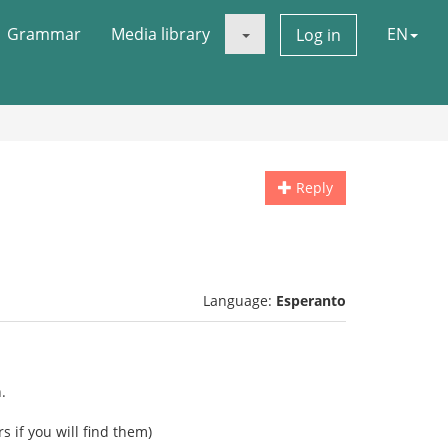
Grammar
Media library
EN
Log in
Reply
Language:
Esperanto
.
s if you will find them)