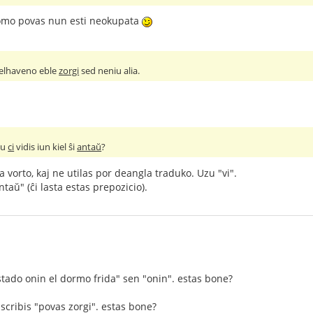
homo povas nun esti neokupata
stelhaveno eble
zorgi
sed neniu alia.
Ĉu
ci
vidis iun kiel ŝi
antaŭ
?
a vorto, kaj ne utilas por deangla traduko. Uzu "vi".
taŭ" (ĉi lasta estas prepozicio).
ostado onin el dormo frida" sen "onin". estas bone?
 - scribis "povas zorgi". estas bone?