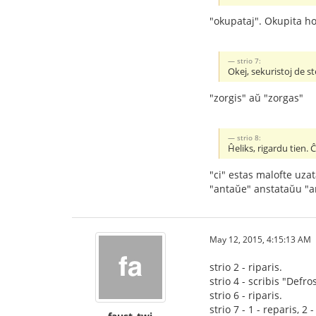
"okupataj". Okupita 
strio 7:
Okej, sekuristoj de 
"zorgis" aŭ "zorgas"
strio 8:
Ĥeliks, rigardu tien. 
"ci" estas malofte uzat
"antaŭe" anstataŭu "an
May 12, 2015, 4:15:13 AM
strio 2 - riparis.
strio 4 - scribis "Defr
strio 6 - riparis.
strio 7 - 1 - reparis, 2