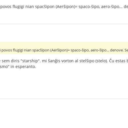
 povos flugigi nian spacŝipon (Aerŝipon)= spaco-ŝipo, aero-ŝipo... den
M
i povos flugigi nian spacŝipon (Aerŝipon)= spaco-ŝipo, aero-ŝipo... denove. Se 
 sem diris "starship". mi ŝanĝis vorton al stelŝipo (stelo). Ĉu estas
osmo" in esperanto.