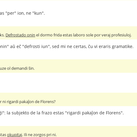
as "per" ion, ne "kun".
iks.
Defrostado onin
el dormo frida estas laboro sole por veraj profesiuloj.
nin" aŭ eĉ "defrosti iun", sed mi ne certas, ĉu vi eraris gramatike.
muze ol demandi ŝin.
 ni rigardi pakaĵon de Florens?
"ĝi": la subjekto de la frazo estas "rigardi pakaĵon de Florens".
estas
okupitaj
. Ili ne zorgos pri ni.