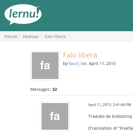
Skip
to
the
content
Forum
Humour
Falo libera
Falo libera
by
faust_twi
, April 11, 2015
Messages:
32
April 11, 2015, 2:41:04 PM
Traduko de bildostrioj 
(Translation of "Freef