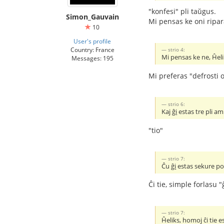
"konfesi" pli taŭgus.
Simon_Gauvain
Mi pensas ke oni ripar
10
User's profile
Country: France
strio 4:
Mi pensas ke ne, Ĥel
Messages: 195
Mi preferas "defrosti o
strio 6:
Kaj
ĝi
estas tre pli a
"tio"
strio 7:
Ĉu
ĝi
estas sekure por
Ĉi tie, simple forlasu 
strio 7:
Ĥeliks, homoj ĉi tie 