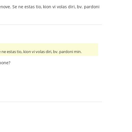
ove. Se ne estas tio, kion vi volas diri, bv. pardoni
ne estas tio, kion vi volas diri, bv. pardoni min.
 bone?