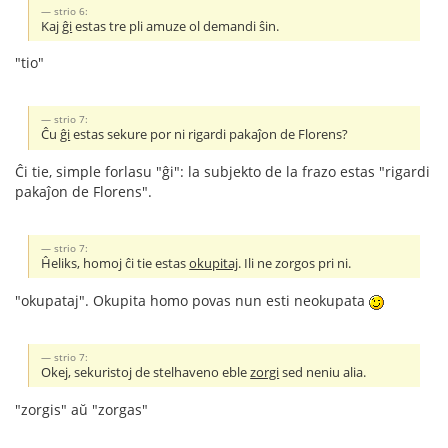
strio 6:
Kaj
ĝi
estas tre pli amuze ol demandi ŝin.
"tio"
strio 7:
Ĉu
ĝi
estas sekure por ni rigardi pakaĵon de Florens?
Ĉi tie, simple forlasu "ĝi": la subjekto de la frazo estas "rigardi
pakaĵon de Florens".
strio 7:
Ĥeliks, homoj ĉi tie estas
okupitaj
. Ili ne zorgos pri ni.
"okupataj". Okupita homo povas nun esti neokupata
strio 7:
Okej, sekuristoj de stelhaveno eble
zorgi
sed neniu alia.
"zorgis" aŭ "zorgas"