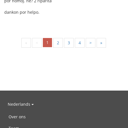
por homoj. ne? 2 riparita
dankon por helpo.
1
«
<
2
3
4
>
»
Nederlands
Over ons