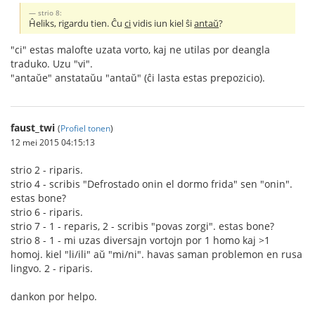
strio 8:
Ĥeliks, rigardu tien. Ĉu
ci
vidis iun kiel ŝi
antaŭ
?
"ci" estas malofte uzata vorto, kaj ne utilas por deangla
traduko. Uzu "vi".
"antaŭe" anstataŭu "antaŭ" (ĉi lasta estas prepozicio).
faust_twi
(
Profiel tonen
)
12 mei 2015 04:15:13
strio 2 - riparis.
strio 4 - scribis "Defrostado onin el dormo frida" sen "onin".
estas bone?
strio 6 - riparis.
strio 7 - 1 - reparis, 2 - scribis "povas zorgi". estas bone?
strio 8 - 1 - mi uzas diversajn vortojn por 1 homo kaj >1
homoj. kiel "li/ili" aŭ "mi/ni". havas saman problemon en rusa
lingvo. 2 - riparis.
dankon por helpo.