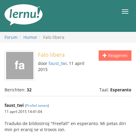
Naar
de
Men
inhoud
Forum
Humor
Falo libera
Falo libera
Reageren
door
faust_twi
, 11 april
2015
Berichten:
32
Taal:
Esperanto
faust_twi
(
Profiel tonen
)
11 april 2015 14:41:04
Traduko de bildostrioj "Freefall" en esperanto. Mi petas diri
min pri eraroj se vi trovos ion.