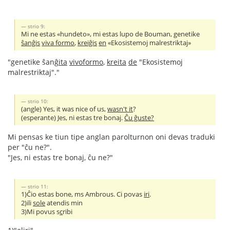
strio 9:
Mi ne estas «hundeto», mi estas lupo de Bouman, genetike
ŝanĝis
viva formo
,
kreiĝis
en
«Ekosistemoj malrestriktaj»
"genetike ŝanĝ
ita
vivoformo
,
kreita
de
"Ekosistemoj
malrestriktaj"."
strio 10:
(angle) Yes, it was nice of us,
wasn't it
?
(esperante) Jes, ni estas tre bonaj.
Ĉu ĝuste?
Mi pensas ke tiun tipe anglan parolturnon oni devas traduki
per "ĉu ne?".
"Jes, ni estas tre bonaj, ĉu ne?"
strio 11:
1)Ĉio estas bone, ms Ambrous. Ci povas
iri
.
2)ili
sole
atendis min
3)Mi povus s
c
ribi