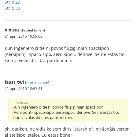
Strio 29
Strio 30
Vinisus
(Profiel tonen)
21 april 2015 10:59:00
Kun inĝeniero ĉi tie ni povos flugigi nian spacŝipon
(Aerŝipon)= spaco-ŝipo, aero-ŝipo... denove. Se ne estas tio,
kion vi volas diri, bv. pardoni min.
faust_twi
(
Profiel tonen
)
21 april 2015 12:47:41
Vinisus:
Kun inĝeniero ĉi tie ni povos flugigi nian spacŝipon
(Aerŝipon)= spaco-ŝipo, aero-ŝipo... denove. Se ne estas tio,
kion vi volas diri, bv. pardoni min.
oh, dankon. ne vidis ke sem diris "starship". mi ŝanĝis vorton
al stelŝipo (stelo). Ĉu estas bone?