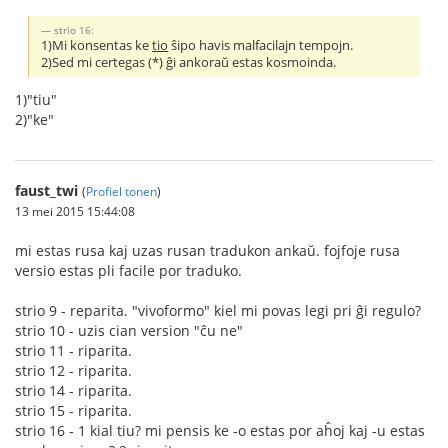
strio 16:
1)Mi konsentas ke
tio
ŝipo havis malfacilajn tempojn.
2)Sed mi certegas (*) ĝi ankoraŭ estas kosmoinda.
1)"tiu"
2)"ke"
faust_twi
(
Profiel tonen
)
13 mei 2015 15:44:08
mi estas rusa kaj uzas rusan tradukon ankaŭ. fojfoje rusa
versio estas pli facile por traduko.
strio 9 - reparita. "vivoformo" kiel mi povas legi pri ĝi regulo?
strio 10 - uzis cian version "ĉu ne"
strio 11 - riparita.
strio 12 - riparita.
strio 14 - riparita.
strio 15 - riparita.
strio 16 - 1 kial tiu? mi pensis ke -o estas por aĥoj kaj -u estas