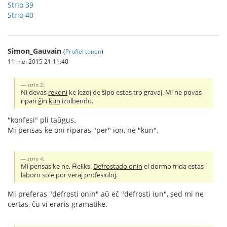
Strio 39
Strio 40
Simon_Gauvain
(
Profiel tonen
)
11 mei 2015 21:11:40
strio 2:
Ni devas
rekoni
ke lezoj de ŝipo estas tro gravaj. Mi ne povas
ripari ĝin
kun
izolbendo.
"konfesi" pli taŭgus.
Mi pensas ke oni riparas "per" ion, ne "kun".
strio 4:
Mi pensas ke ne, Ĥeliks.
Defrostado onin
el dormo frida estas
laboro sole por veraj profesiuloj.
Mi preferas "defrosti onin" aŭ eĉ "defrosti iun", sed mi ne
certas, ĉu vi eraris gramatike.