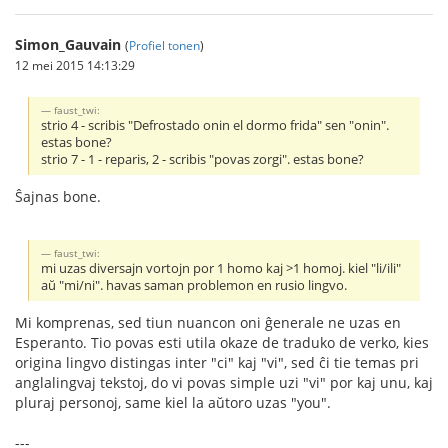
Simon_Gauvain
(
Profiel tonen
)
12 mei 2015 14:13:29
faust_twi:
strio 4 - scribis "Defrostado onin el dormo frida" sen "onin".
estas bone?
strio 7 - 1 - reparis, 2 - scribis "povas zorgi". estas bone?
Ŝajnas bone.
faust_twi:
mi uzas diversajn vortojn por 1 homo kaj >1 homoj. kiel "li/ili"
aŭ "mi/ni". havas saman problemon en rusio lingvo.
Mi komprenas, sed tiun nuancon oni ĝenerale ne uzas en
Esperanto. Tio povas esti utila okaze de traduko de verko, kies
origina lingvo distingas inter "ci" kaj "vi", sed ĉi tie temas pri
anglalingvaj tekstoj, do vi povas simple uzi "vi" por kaj unu, kaj
pluraj personoj, same kiel la aŭtoro uzas "you".
---