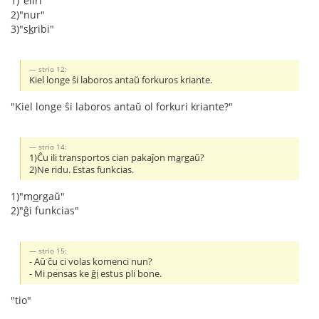
1)"eliri"
2)"nur"
3)"s
k
ribi"
strio 12:
Kiel longe ŝi laboros antaŭ forkuros kriante.
"Kiel longe ŝi laboros antaŭ ol forkuri kriante?"
strio 14:
1)Ĉu ili transportos cian pakaĵon m
a
rgaŭ?
2)Ne ridu. Estas funkcias.
1)"m
o
rgaŭ"
2)"ĝi funkcias"
strio 15:
- Aŭ ĉu ci volas komenci nun?
- Mi pensas ke
ĝi
estus pli bone.
"tio"