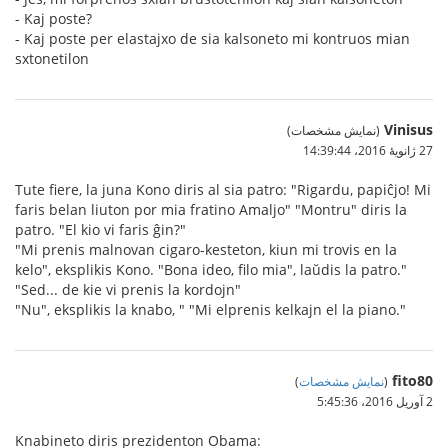
- Kaj poste?
- Kaj poste per elastajxo de sia kalsoneto mi kontruos mian
sxtonetilon
Vinisus
(نمایش مشخصات)
27 ژانویهٔ 2016،‏ 14:39:44
Tute fiere, la juna Kono diris al sia patro: "Rigardu, papiĉjo! Mi
faris belan liuton por mia fratino Amaljo" "Montru" diris la
patro. "El kio vi faris ĝin?"
"Mi prenis malnovan cigaro-kesteton, kiun mi trovis en la
kelo", eksplikis Kono. "Bona ideo, filo mia", laŭdis la patro."
"Sed... de kie vi prenis la kordojn"
"Nu", eksplikis la knabo, " "Mi elprenis kelkajn el la piano."
fito80
(
نمایش مشخصات
)
2 آوریل 2016،‏ 5:45:36
Knabineto diris prezidenton Obama: