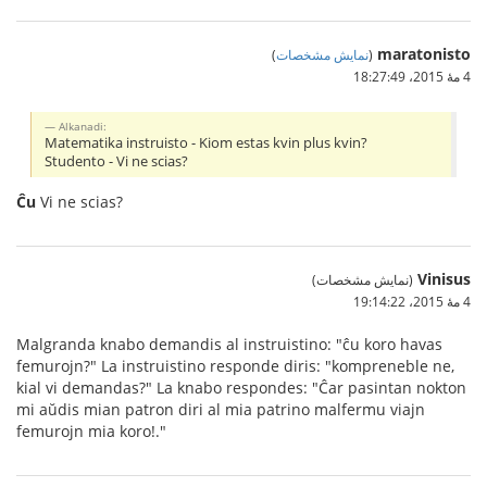
maratonisto
(
نمایش مشخصات
)
4 مهٔ 2015،‏ 18:27:49
Alkanadi:
Matematika instruisto - Kiom estas kvin plus kvin?
Studento - Vi ne scias?
Ĉu
Vi ne scias?
Vinisus
(نمایش مشخصات)
4 مهٔ 2015،‏ 19:14:22
Malgranda knabo demandis al instruistino: "ĉu koro havas
femurojn?" La instruistino responde diris: "kompreneble ne,
kial vi demandas?" La knabo respondes: "Ĉar pasintan nokton
mi aŭdis mian patron diri al mia patrino malfermu viajn
femurojn mia koro!."