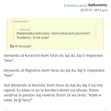
Balbutanto
(
نمایش مشخصات
)
4 مهٔ 2015،‏ 20:37:57
maratonisto:
Alkanadi:
Matematika instruisto - Kiom estas kvin plus kvin?
Studento - Vi ne scias?
Ĉu
Vi ne scias?
Demandu al kuracisto kiom faras du kaj du, kaj li respondos
"kvar".
Demandu al flegistino, kiom faras du kaj du, kaj ŝi respondos
"kvar".
Sed demandu al kontisto, kiom faras du kaj du, kaj li tuj iros
rigardi, ĉu estas iu en la koridoro ekster sia oficejo, ŝlosos
senbrue la pordon, kaj revenos flustri ĉe via orelo: "Kiom vi
volas, ke ĝi faru?"