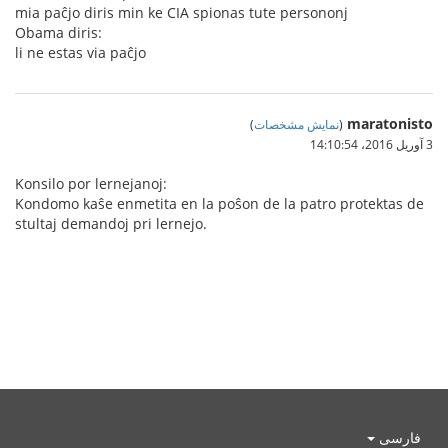
mia paĉjo diris min ke CIA spionas tute persononj
Obama diris:
li ne estas via paĉjo
maratonisto
(
نمایش مشخصات
)
3 آوریل 2016،‏ 14:10:54
Konsilo por lernejanoj:
Kondomo kaŝe enmetita en la poŝon de la patro protektas de
stultaj demandoj pri lernejo.
فارسی