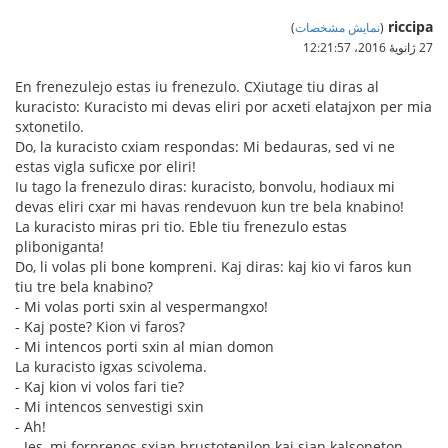
riccipa
(
نمایش مشخصات
)
27 ژانویهٔ 2016،‏ 12:21:57
En frenezulejo estas iu frenezulo. CXiutage tiu diras al
kuracisto: Kuracisto mi devas eliri por acxeti elatajxon per mia
sxtonetilo.
Do, la kuracisto cxiam respondas: Mi bedauras, sed vi ne
estas vigla suficxe por eliri!
Iu tago la frenezulo diras: kuracisto, bonvolu, hodiaux mi
devas eliri cxar mi havas rendevuon kun tre bela knabino!
La kuracisto miras pri tio. Eble tiu frenezulo estas
pliboniganta!
Do, li volas pli bone kompreni. Kaj diras: kaj kio vi faros kun
tiu tre bela knabino?
- Mi volas porti sxin al vespermangxo!
- Kaj poste? Kion vi faros?
- Mi intencos porti sxin al mian domon
La kuracisto igxas scivolema.
- Kaj kion vi volos fari tie?
- Mi intencos senvestigi sxin
- Ah!
- Jes, mi forprenos sxian brustotenilon kaj sian kalsoneton