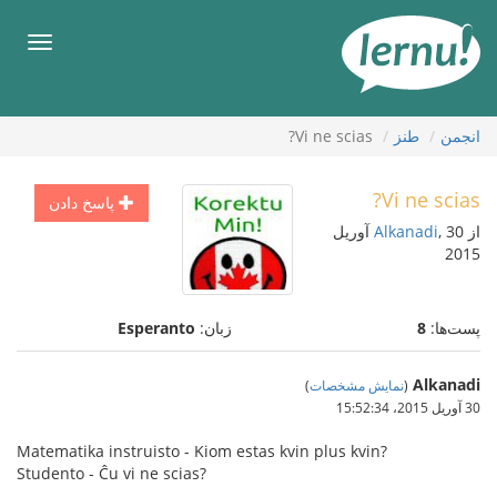
رود
ه
فهرس
حتوا
انجمن
طنز
Vi ne scias?
Vi ne scias?
پاسخ دادن
از
Alkanadi
, 30 آوریل
2015
پست‌ها:
8
زبان:
Esperanto
Alkanadi
(
نمایش مشخصات
)
30 آوریل 2015،‏ 15:52:34
Matematika instruisto - Kiom estas kvin plus kvin?
Studento - Ĉu vi ne scias?