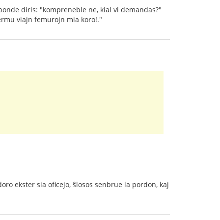
ponde diris: "kompreneble ne, kial vi demandas?"
ermu viajn femurojn mia koro!."
doro ekster sia oficejo, ŝlosos senbrue la pordon, kaj