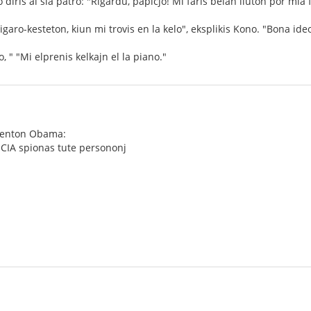
o diris al sia patro: "Rigardu, papiĉjo! Mi faris belan liuton por mia 
aro-kesteton, kiun mi trovis en la kelo", eksplikis Kono. "Bona ideo, 
o, " "Mi elprenis kelkajn el la piano."
identon Obama:
 CIA spionas tute persononj