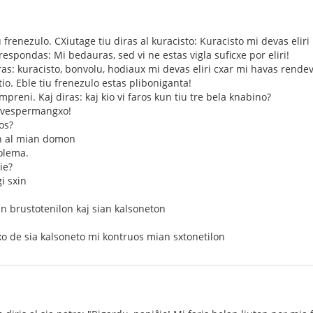
 frenezulo. CXiutage tiu diras al kuracisto: Kuracisto mi devas eliri
respondas: Mi bedauras, sed vi ne estas vigla suficxe por eliri!
iras: kuracisto, bonvolu, hodiaux mi devas eliri cxar mi havas rend
tio. Eble tiu frenezulo estas pliboniganta!
ompreni. Kaj diras: kaj kio vi faros kun tiu tre bela knabino?
al vespermangxo!
ros?
in al mian domon
volema.
tie?
i sxin
ian brustotenilon kaj sian kalsoneton
jxo de sia kalsoneto mi kontruos mian sxtonetilon