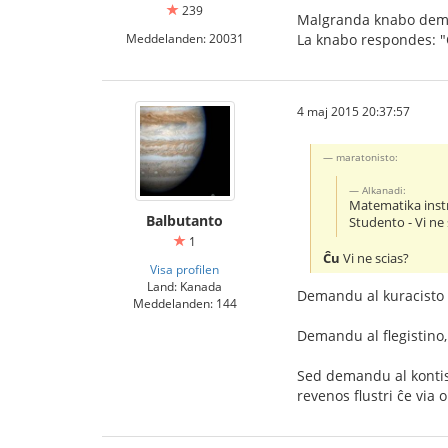
239
Malgranda knabo deman
Meddelanden: 20031
La knabo respondes: "
4 maj 2015 20:37:57
maratonisto:
Alkanadi:
Matematika instr
Balbutanto
Studento - Vi ne 
1
Ĉu
Vi ne scias?
Visa profilen
Land: Kanada
Demandu al kuracisto k
Meddelanden: 144
Demandu al flegistino,
Sed demandu al kontisto
revenos flustri ĉe via o