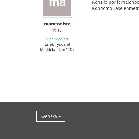
Konsilo por lernejanoj
Kondomo kaŝe enmetita
maratonisto
12
Visa profilen
Land: Tyskland
Meddelanden: 1107
Svenska