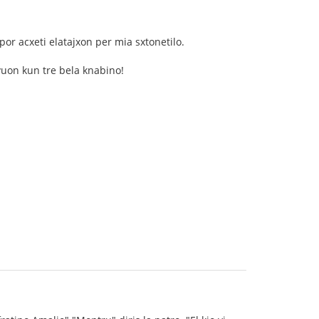
 por acxeti elatajxon per mia sxtonetilo.
evuon kun tre bela knabino!