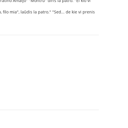
fratino Amaljo" "Montru" diris la patro. "El kio vi
filo mia", laŭdis la patro." "Sed... de kie vi prenis