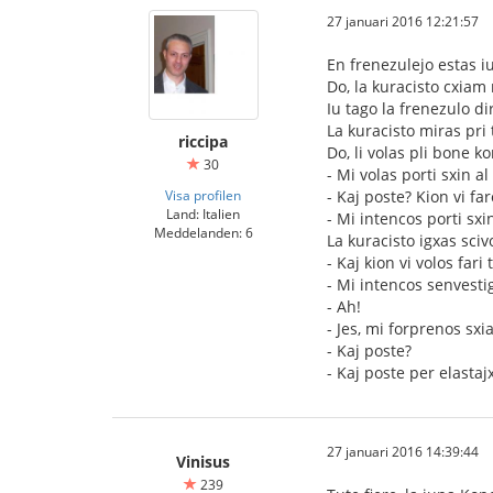
27 januari 2016 12:21:57
En frenezulejo estas iu
Do, la kuracisto cxiam 
Iu tago la frenezulo d
La kuracisto miras pri 
riccipa
Do, li volas pli bone k
30
- Mi volas porti sxin 
Visa profilen
- Kaj poste? Kion vi fa
Land: Italien
- Mi intencos porti sx
Meddelanden: 6
La kuracisto igxas sci
- Kaj kion vi volos fari 
- Mi intencos senvestig
- Ah!
- Jes, mi forprenos sx
- Kaj poste?
- Kaj poste per elasta
27 januari 2016 14:39:44
Vinisus
239