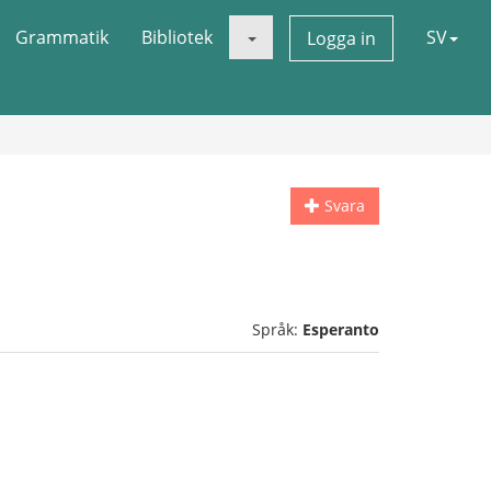
Grammatik
Bibliotek
SV
Logga in
Svara
Språk:
Esperanto