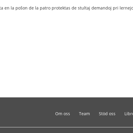
:
 en la poŝon de la patro protektas de stultaj demandoj pri lernejo
Om oss
Team
Stöd oss
Libr