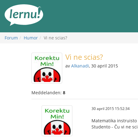
Till
sidans
innehåll
Forum
Humor
Vi ne scias?
Vi ne scias?
av
Alkanadi
, 30 april 2015
Meddelanden:
8
30 april 2015 15:52:34
Matematika instruisto 
Studento - Ĉu vi ne sc