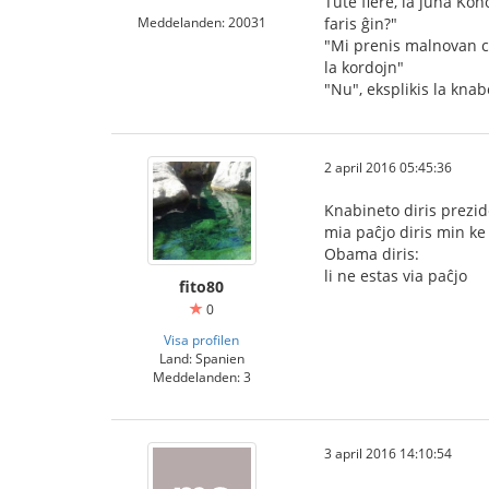
Tute fiere, la juna Kon
Meddelanden: 20031
faris ĝin?"
"Mi prenis malnovan cig
la kordojn"
"Nu", eksplikis la knab
2 april 2016 05:45:36
Knabineto diris prez
mia paĉjo diris min ke
Obama diris:
li ne estas via paĉjo
fito80
0
Visa profilen
Land: Spanien
Meddelanden: 3
3 april 2016 14:10:54