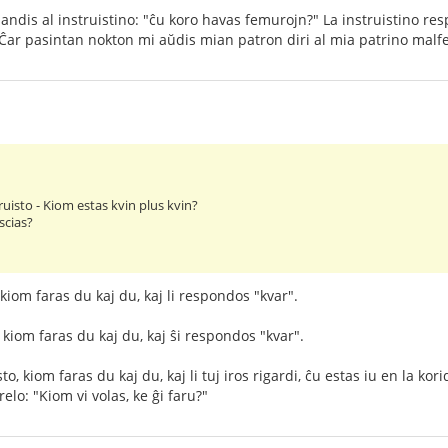
dis al instruistino: "ĉu koro havas femurojn?" La instruistino res
Ĉar pasintan nokton mi aŭdis mian patron diri al mia patrino malf
uisto - Kiom estas kvin plus kvin?
scias?
iom faras du kaj du, kaj li respondos "kvar".
 kiom faras du kaj du, kaj ŝi respondos "kvar".
, kiom faras du kaj du, kaj li tuj iros rigardi, ĉu estas iu en la kori
relo: "Kiom vi volas, ke ĝi faru?"