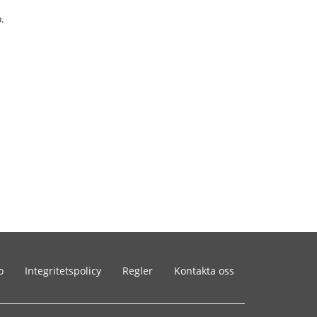
.
o
Integritetspolicy
Regler
Kontakta oss