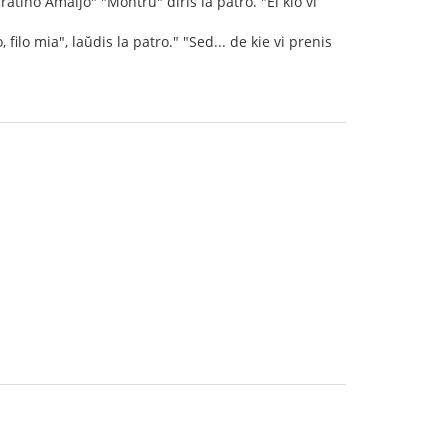
fratino Amaljo" "Montru" diris la patro. "El kio vi
filo mia", laŭdis la patro." "Sed... de kie vi prenis