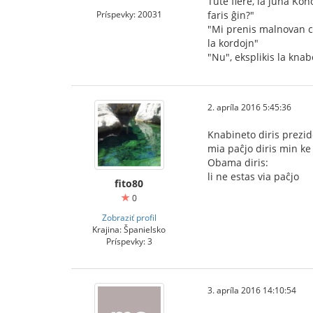
Tute fiere, la juna Kon
Príspevky: 20031
faris ĝin?"
"Mi prenis malnovan cig
la kordojn"
"Nu", eksplikis la knab
2. apríla 2016 5:45:36
Knabineto diris prez
mia paĉjo diris min ke
Obama diris:
li ne estas via paĉjo
fito80
0
Zobraziť profil
Krajina: Španielsko
Príspevky: 3
3. apríla 2016 14:10:54