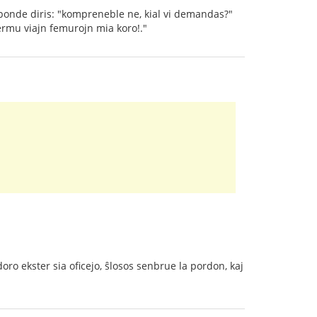
ponde diris: "kompreneble ne, kial vi demandas?"
ermu viajn femurojn mia koro!."
doro ekster sia oficejo, ŝlosos senbrue la pordon, kaj