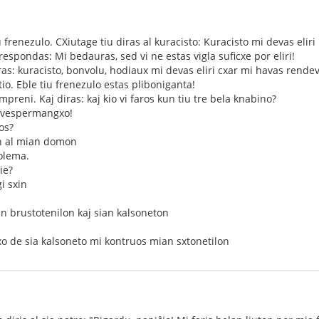
 frenezulo. CXiutage tiu diras al kuracisto: Kuracisto mi devas eliri
respondas: Mi bedauras, sed vi ne estas vigla suficxe por eliri!
iras: kuracisto, bonvolu, hodiaux mi devas eliri cxar mi havas rend
tio. Eble tiu frenezulo estas pliboniganta!
ompreni. Kaj diras: kaj kio vi faros kun tiu tre bela knabino?
al vespermangxo!
ros?
in al mian domon
volema.
tie?
i sxin
ian brustotenilon kaj sian kalsoneton
jxo de sia kalsoneto mi kontruos mian sxtonetilon