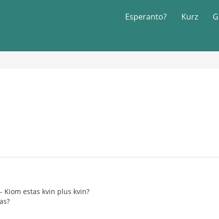
Esperanto?
Kurz
G
- Kiom estas kvin plus kvin?
ias?