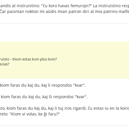
dis al instruistino: "ĉu koro havas femurojn?" La instruistino res
Ĉar pasintan nokton mi aŭdis mian patron diri al mia patrino malf
uisto - Kiom estas kvin plus kvin?
scias?
iom faras du kaj du, kaj li respondos "kvar".
 kiom faras du kaj du, kaj ŝi respondos "kvar".
, kiom faras du kaj du, kaj li tuj iros rigardi, ĉu estas iu en la kori
relo: "Kiom vi volas, ke ĝi faru?"