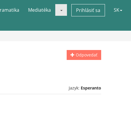
ramatika
Mediatéka
SK
Prihlásiť sa
Odpovedať
Jazyk:
Esperanto