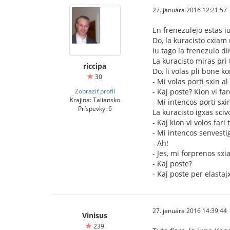
27. januára 2016 12:21:57
En frenezulejo estas iu
Do, la kuracisto cxiam 
Iu tago la frenezulo d
La kuracisto miras pri 
riccipa
Do, li volas pli bone k
30
- Mi volas porti sxin 
Zobraziť profil
- Kaj poste? Kion vi fa
Krajina: Taliansko
- Mi intencos porti sx
Príspevky: 6
La kuracisto igxas sci
- Kaj kion vi volos fari 
- Mi intencos senvestig
- Ah!
- Jes, mi forprenos sx
- Kaj poste?
- Kaj poste per elasta
27. januára 2016 14:39:44
Vinisus
239