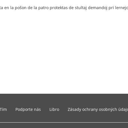
:
 en la poŝon de la patro protektas de stultaj demandoj pri lernejo
Tím
Podporte nás
Libro
Zásady ochrany osobných údaj