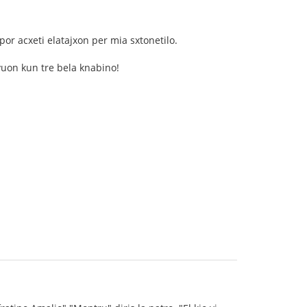
 por acxeti elatajxon per mia sxtonetilo.
evuon kun tre bela knabino!