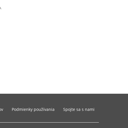
.
ov
Podmienky používania
Spojte sa s nami