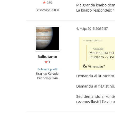
239
Malgranda knabo deman
Príspevky: 20031
La knabo respondes: "
4. mája 2015 20:37:57
maratonisto:
Alkanadi:
Matematika instr
Balbutanto
Studento - Vi ne 
1
Ĉu
Vi ne scias?
Zobraziť profil
Krajina: Kanada
Demandu al kuracisto k
Príspevky: 144
Demandu al flegistino,
Sed demandu al kontisto
revenos flustri ĉe via o