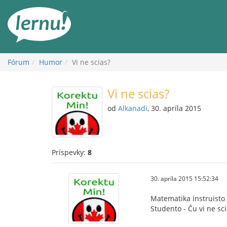
Späť
na
obsah
Fórum
Humor
Vi ne scias?
Vi ne scias?
od
Alkanadi
, 30. apríla 2015
Príspevky:
8
30. apríla 2015 15:52:34
Matematika instruisto 
Studento - Ĉu vi ne sc