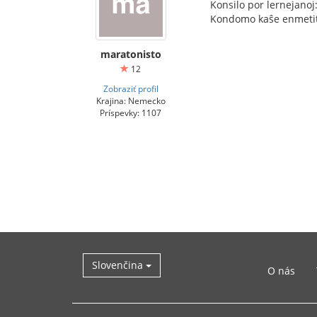
Konsilo por lernejanoj
Kondomo kaŝe enmetita
maratonisto
12
Zobraziť profil
Krajina: Nemecko
Príspevky: 1107
Slovenčina
O nás