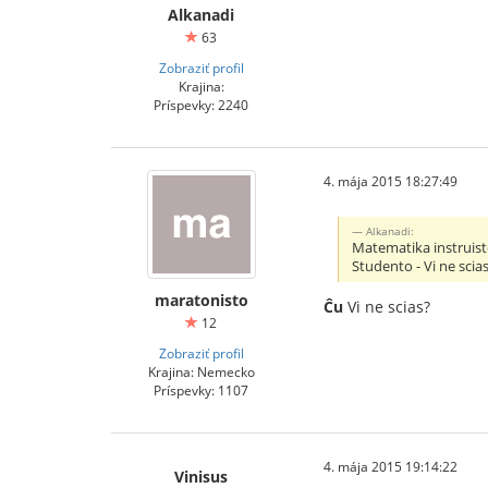
Alkanadi
63
Zobraziť profil
Krajina:
Príspevky: 2240
4. mája 2015 18:27:49
Alkanadi:
Matematika instruisto
Studento - Vi ne scia
maratonisto
Ĉu
Vi ne scias?
12
Zobraziť profil
Krajina: Nemecko
Príspevky: 1107
4. mája 2015 19:14:22
Vinisus