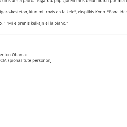
o diris al sia patro: "Rigardu, papiĉjo! Mi faris belan liuton por mia 
aro-kesteton, kiun mi trovis en la kelo", eksplikis Kono. "Bona ideo, 
o, " "Mi elprenis kelkajn el la piano."
identon Obama:
 CIA spionas tute persononj