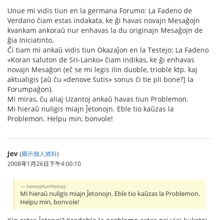
Unue mi vidis tiun en la germana Forumo: La Fadeno de
Verdano ĉiam estas indakata, ke ĝi havas novajn Mesaĝojn
kvankam ankoraŭ nur enhavas la du originajn Mesaĝojn de
ĝia Iniciatinto.
Ĉi tiam mi ankaŭ vidis tiun Okazaĵon en la Testejo: La Fadeno
«Koran saluton de Sri-Lanko» ĉiam indikas, ke ĝi enhavas
novajn Mesaĝon (eĉ se mi legis ilin duoble, trioble ktp. kaj
aktualigis [aŭ ĉu «denove ŝutis» sonus ĉi tie pli bone?] la
Forumpaĝon).
Mi miras, ĉu aliaj Uzantoj ankaŭ havas tiun Problemon.
Mi hieraŭ nuligis miajn Ĵetonojn. Eble tio kaŭzas la
Problemon. Helpu min, bonvole!
Jev
(
顯示個人資料
)
2008年1月26日下午4:00:10
homojKunHomoj:
Mi hieraŭ nuligis miajn Ĵetonojn. Eble tio kaŭzas la Problemon.
Helpu min, bonvole!