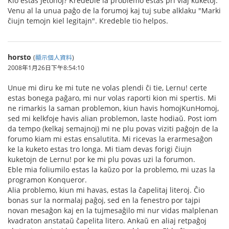
Kio estas Ĵetonoj? Kredeble la problemo estas pri viaj kuketoj.
Venu al la unua paĝo de la forumoj kaj tuj sube alklaku "Marki
ĉiujn temojn kiel legitajn". Kredeble tio helpos.
horsto
(
顯示個人資料
)
2008年1月26日下午8:54:10
Unue mi diru ke mi tute ne volas plendi ĉi tie, Lernu! certe
estas bonega paĝaro, mi nur volas raporti kion mi spertis. Mi
ne rimarkis la saman problemon, kiun havis homojKunHomoj,
sed mi kelkfoje havis alian problemon, laste hodiaŭ. Post iom
da tempo (kelkaj semajnoj) mi ne plu povas viziti paĝojn de la
forumo kiam mi estas ensalutita. Mi ricevas la erarmesaĝon
ke la kuketo estas tro longa. Mi tiam devas forigi ĉiujn
kuketojn de Lernu! por ke mi plu povas uzi la forumon.
Eble mia foliumilo estas la kaŭzo por la problemo, mi uzas la
programon Konqueror.
Alia problemo, kiun mi havas, estas la ĉapelitaj literoj. Ĉio
bonas sur la normalaj paĝoj, sed en la fenestro por tajpi
novan mesaĝon kaj en la tujmesaĝilo mi nur vidas malplenan
kvadraton anstataŭ ĉapelita litero. Ankaŭ en aliaj retpaĝoj