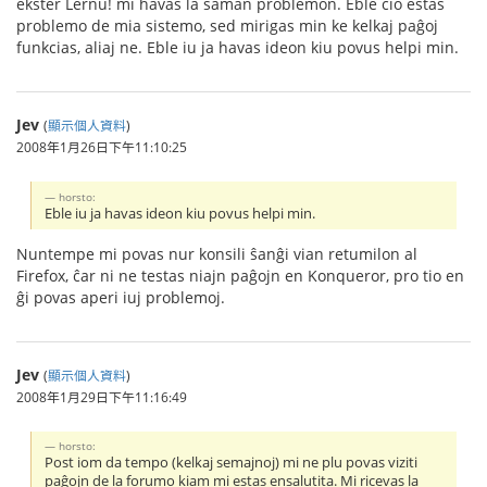
ekster Lernu! mi havas la saman problemon. Eble ĉio estas
problemo de mia sistemo, sed mirigas min ke kelkaj paĝoj
funkcias, aliaj ne. Eble iu ja havas ideon kiu povus helpi min.
Jev
(
顯示個人資料
)
2008年1月26日下午11:10:25
horsto:
Eble iu ja havas ideon kiu povus helpi min.
Nuntempe mi povas nur konsili ŝanĝi vian retumilon al
Firefox, ĉar ni ne testas niajn paĝojn en Konqueror, pro tio en
ĝi povas aperi iuj problemoj.
Jev
(
顯示個人資料
)
2008年1月29日下午11:16:49
horsto:
Post iom da tempo (kelkaj semajnoj) mi ne plu povas viziti
paĝojn de la forumo kiam mi estas ensalutita. Mi ricevas la