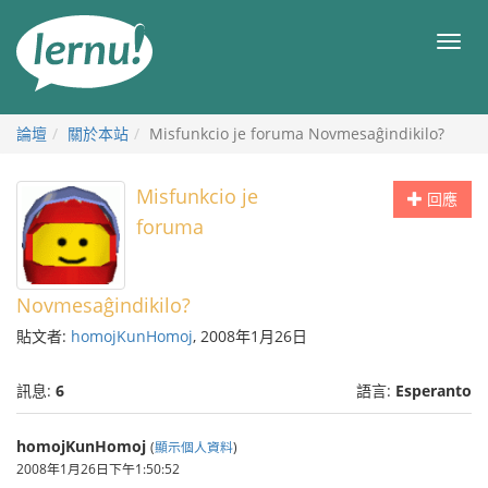
前
往
目
目
錄
錄
論壇
關於本站
Misfunkcio je foruma Novmesaĝindikilo?
Misfunkcio je
回應
foruma
Novmesaĝindikilo?
貼文者:
homojKunHomoj
, 2008年1月26日
訊息:
6
語言:
Esperanto
homojKunHomoj
(
顯示個人資料
)
2008年1月26日下午1:50:52