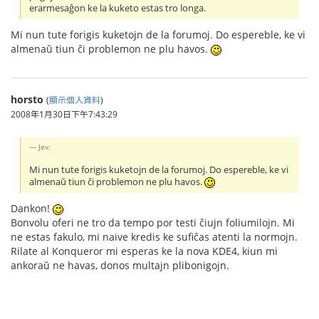
erarmesaĝon ke la kuketo estas tro longa.
Mi nun tute forigis kuketojn de la forumoj. Do espereble, ke vi
almenaŭ tiun ĉi problemon ne plu havos.
horsto
(
顯示個人資料
)
2008年1月30日下午7:43:29
Jev:
Mi nun tute forigis kuketojn de la forumoj. Do espereble, ke vi
almenaŭ tiun ĉi problemon ne plu havos.
Dankon!
Bonvolu oferi ne tro da tempo por testi ĉiujn foliumilojn. Mi
ne estas fakulo, mi naive kredis ke sufiĉas atenti la normojn.
Rilate al Konqueror mi esperas ke la nova KDE4, kiun mi
ankoraŭ ne havas, donos multajn plibonigojn.