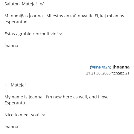
Saluton, Mateja! _o/
Mi nomiĝas Ĵoanna. Mi estas ankaŭ nova tie ĉi, kaj mi amas
esperanton.
Estas agrable renkonti vin! :>
Ĵoanna
Jhoanna
(
הצגת פרופיל
)
21 בנובמבר 2005, 21:21:30
Hi, Mateja!
My name is Joanna! I'm new here as well, and I love
Esperanto.
Nice to meet you! :>
Joanna