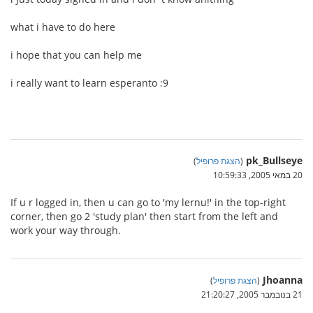
what i have to do here
i hope that you can help me
i really want to learn esperanto :9
pk_Bullseye
(
הצגת פרופיל
)
20 במאי 2005, 10:59:33
If u r logged in, then u can go to 'my lernu!' in the top-right
corner, then go 2 'study plan' then start from the left and
work your way through.
Jhoanna
(
הצגת פרופיל
)
21 בנובמבר 2005, 21:20:27