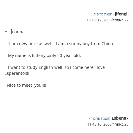
jifengli
(
הצגת פרופיל
)
22 באפריל 2006, 06:06:12
HI Ĵoanna:
I am new here as well, I am a sunny boy from China
My name is lijifeng ,only 20-year-old,
I want to study English well, so I come here,I love
Esperanto!!!!
Nice to meet you!!!!
Esben87
(
הצגת פרופיל
)
25 באפריל 2006, 11:43:10