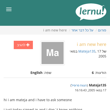
תוכן
עניינים
תפריט
פורום
על כל דבר אחר
i am new here
i am new here
להגיב
של
Mateja135
, 17 במאי
2005
הודעות:
6
שפה:
English
Mateja135
(
הצגת פרופיל
)
17 במאי 2005, 16:16:43
hi i am mateja and i have to ask someone
i just today signed in and i don`t know anithing