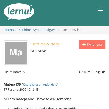
Ku
rupapuro
Urut
rw'ibirimwo
Inama
Ku bindi vyose bisigaye
i am new here
i am new here
Kwishura
ca, kivuye
Ubutumwa
6
ururimi:
English
Mateja135
(
Kwerekana umwidondoro
)
17 Rusama 2005 16:16:43
hi i am mateja and i have to ask someone
i just today signed in and i don`t know anithing