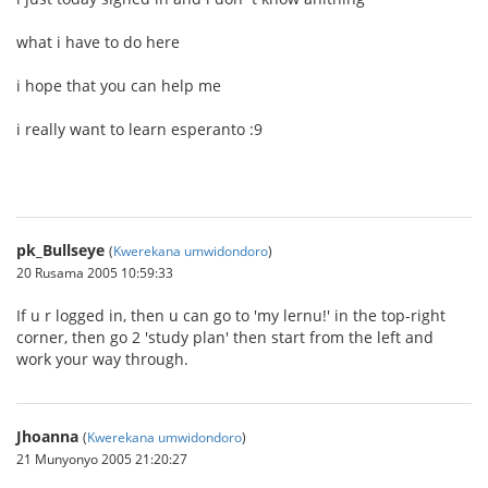
what i have to do here
i hope that you can help me
i really want to learn esperanto :9
pk_Bullseye
(
Kwerekana umwidondoro
)
20 Rusama 2005 10:59:33
If u r logged in, then u can go to 'my lernu!' in the top-right
corner, then go 2 'study plan' then start from the left and
work your way through.
Jhoanna
(
Kwerekana umwidondoro
)
21 Munyonyo 2005 21:20:27