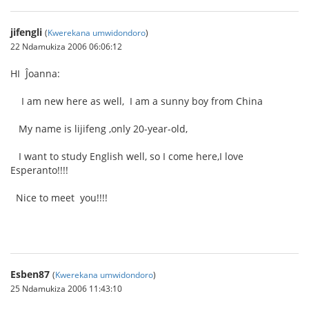
jifengli
(
Kwerekana umwidondoro
)
22 Ndamukiza 2006 06:06:12
HI Ĵoanna:
I am new here as well, I am a sunny boy from China
My name is lijifeng ,only 20-year-old,
I want to study English well, so I come here,I love
Esperanto!!!!
Nice to meet you!!!!
Esben87
(
Kwerekana umwidondoro
)
25 Ndamukiza 2006 11:43:10