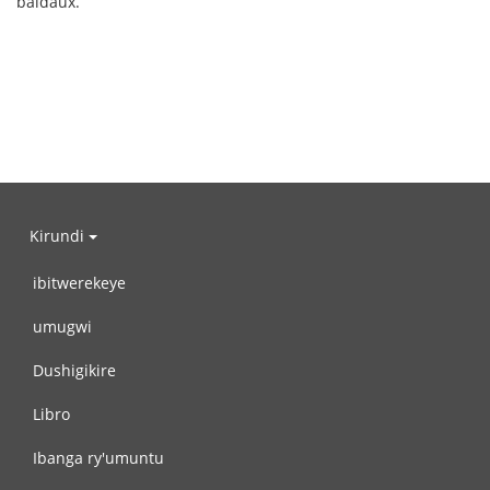
baldaux.
Kirundi
ibitwerekeye
umugwi
Dushigikire
Libro
Ibanga ry'umuntu