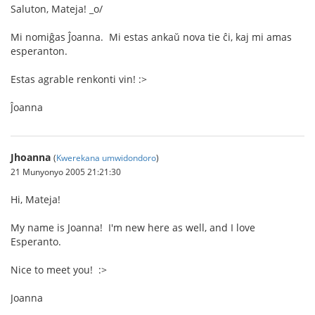
Saluton, Mateja! _o/
Mi nomiĝas Ĵoanna. Mi estas ankaŭ nova tie ĉi, kaj mi amas
esperanton.
Estas agrable renkonti vin! :>
Ĵoanna
Jhoanna
(
Kwerekana umwidondoro
)
21 Munyonyo 2005 21:21:30
Hi, Mateja!
My name is Joanna! I'm new here as well, and I love
Esperanto.
Nice to meet you! :>
Joanna