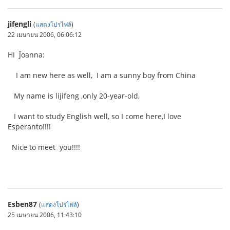
jifengli
(
แสดงโปรไฟล์
)
22 เมษายน 2006, 06:06:12
HI Ĵoanna:
I am new here as well, I am a sunny boy from China
My name is lijifeng ,only 20-year-old,
I want to study English well, so I come here,I love
Esperanto!!!!
Nice to meet you!!!!
Esben87
(
แสดงโปรไฟล์
)
25 เมษายน 2006, 11:43:10