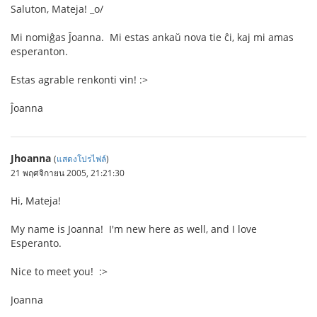
Saluton, Mateja! _o/
Mi nomiĝas Ĵoanna. Mi estas ankaŭ nova tie ĉi, kaj mi amas
esperanton.
Estas agrable renkonti vin! :>
Ĵoanna
Jhoanna
(
แสดงโปรไฟล์
)
21 พฤศจิกายน 2005, 21:21:30
Hi, Mateja!
My name is Joanna! I'm new here as well, and I love
Esperanto.
Nice to meet you! :>
Joanna