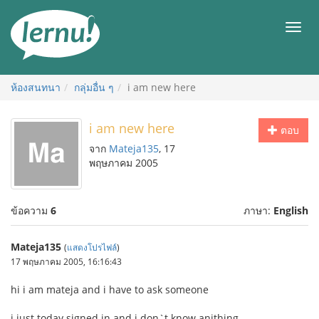
ไป
ยัง
เมนู
สารบัญ
ห้องสนทนา
กลุ่มอื่น ๆ
i am new here
i am new here
ตอบ
จาก
Mateja135
, 17
พฤษภาคม 2005
ข้อความ
6
ภาษา:
English
Mateja135
(
แสดงโปรไฟล์
)
17 พฤษภาคม 2005, 16:16:43
hi i am mateja and i have to ask someone
i just today signed in and i don`t know anithing