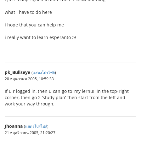
what i have to do here
i hope that you can help me
i really want to learn esperanto :9
pk_Bullseye
(
แสดงโปรไฟล์
)
20 พฤษภาคม 2005, 10:59:33
If u r logged in, then u can go to 'my lernu!' in the top-right
corner, then go 2 'study plan' then start from the left and
work your way through.
Jhoanna
(
แสดงโปรไฟล์
)
21 พฤศจิกายน 2005, 21:20:27