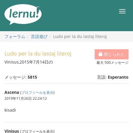
目
次
メ
へ
ニ
ュ
ー
フォーラム
言語遊び
Ludo per la du lastaj literoj
Ludo per la du lastaj literoj
閉じられた
Vinisus,2015年7月14日の
最大 500メッセージ
メッセージ:
5815
言語:
Esperanto
Ascena
(
プロフィールを表示
)
2019年11月26日 22:24:12
kisadi
Vinisus
(プロフィールを表示)