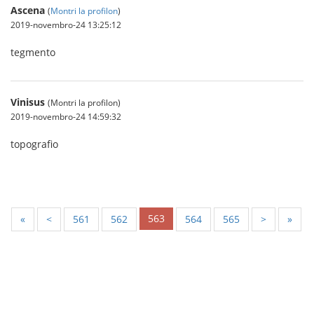
Ascena
(
Montri la profilon
)
2019-novembro-24 13:25:12
tegmento
Vinisus
(Montri la profilon)
2019-novembro-24 14:59:32
topografio
563
«
<
561
562
564
565
>
»