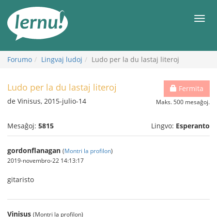
Al
la
Men
enhavo
Forumo
Lingvaj ludoj
Ludo per la du lastaj literoj
Ludo per la du lastaj literoj
Fermita
de Vinisus, 2015-julio-14
Maks. 500 mesaĝoj.
Mesaĝoj:
5815
Lingvo:
Esperanto
gordonflanagan
(
Montri la profilon
)
2019-novembro-22 14:13:17
gitaristo
Vinisus
(Montri la profilon)