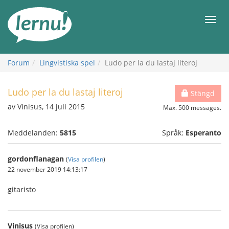
Till
sidans
Meny
innehåll
Forum
Lingvistiska spel
Ludo per la du lastaj literoj
Ludo per la du lastaj literoj
Stängd
av Vinisus, 14 juli 2015
Max. 500 messages.
Meddelanden:
5815
Språk:
Esperanto
gordonflanagan
(
Visa profilen
)
22 november 2019 14:13:17
gitaristo
Vinisus
(Visa profilen)