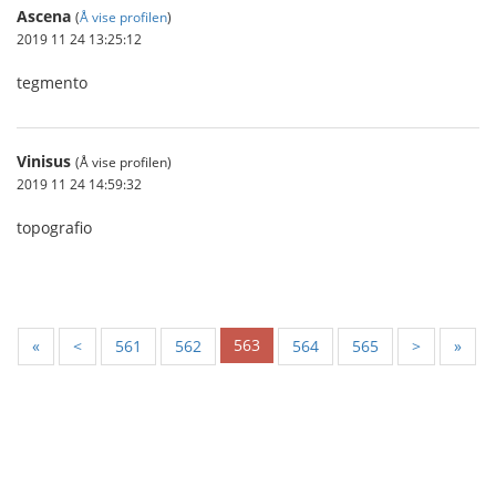
Ascena
(
Å vise profilen
)
2019 11 24 13:25:12
tegmento
Vinisus
(Å vise profilen)
2019 11 24 14:59:32
topografio
563
«
<
561
562
564
565
>
»