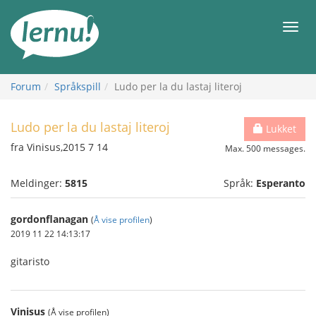
Til
innholdet
Meny
Forum
Språkspill
Ludo per la du lastaj literoj
Ludo per la du lastaj literoj
Lukket
fra Vinisus,2015 7 14
Max. 500 messages.
Meldinger:
5815
Språk:
Esperanto
gordonflanagan
(
Å vise profilen
)
2019 11 22 14:13:17
gitaristo
Vinisus
(Å vise profilen)