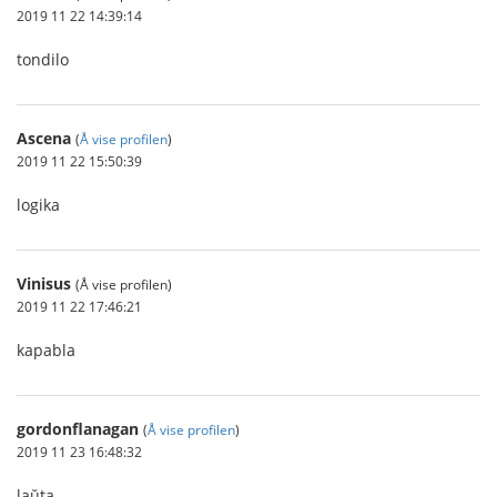
2019 11 22 14:39:14
tondilo
Ascena
(
Å vise profilen
)
2019 11 22 15:50:39
logika
Vinisus
(Å vise profilen)
2019 11 22 17:46:21
kapabla
gordonflanagan
(
Å vise profilen
)
2019 11 23 16:48:32
laŭta