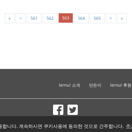
563
«
<
561
562
564
565
>
»
lernu! 소개
만든이
lernu! 후원
© 2002-2026 lernu.net |
Impressum
를 사용합니다. 계속하시면 쿠키사용에 동의한 것으로 간주합니다.
추