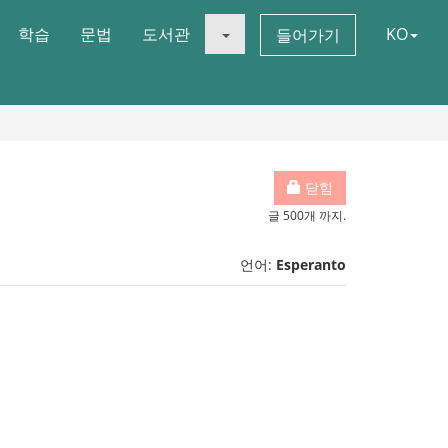
학습
문법
도서관
KO
들어가기
닫힘
글 500개 까지.
언어:
Esperanto