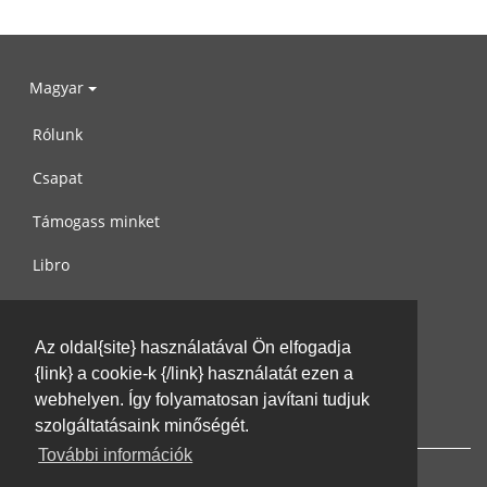
Magyar
Rólunk
Csapat
Támogass minket
Libro
Adatvédelem
Az oldal{site} használatával Ön elfogadja
Használati feltételek
{link} a cookie-k {/link} használatát ezen a
Írj nekünk
webhelyen. Így folyamatosan javítani tudjuk
szolgáltatásaink minőségét.
További információk