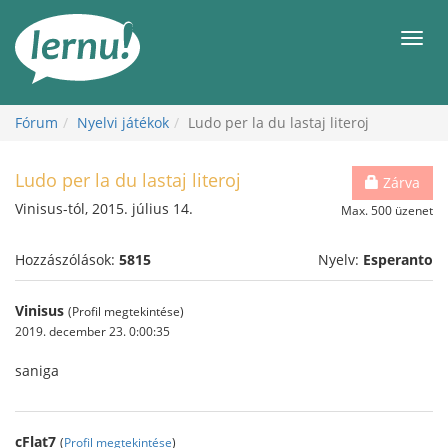
Tartalom
Men
Fórum
Nyelvi játékok
Ludo per la du lastaj literoj
Ludo per la du lastaj literoj
Zárva
Vinisus-tól, 2015. július 14.
Max. 500 üzenet
Hozzászólások:
5815
Nyelv:
Esperanto
Vinisus
(Profil megtekintése)
2019. december 23. 0:00:35
saniga
cFlat7
(
Profil megtekintése
)