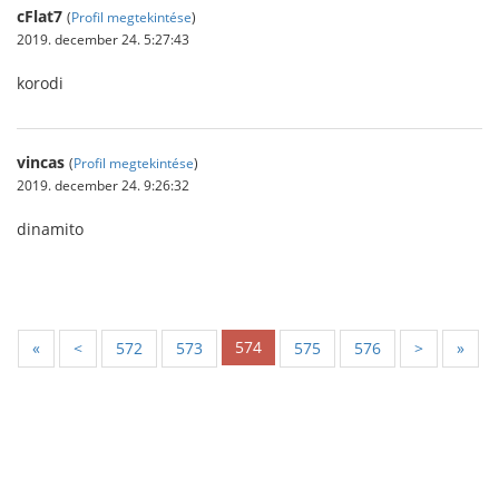
cFlat7
(
Profil megtekintése
)
2019. december 24. 5:27:43
korodi
vincas
(
Profil megtekintése
)
2019. december 24. 9:26:32
dinamito
574
«
<
572
573
575
576
>
»