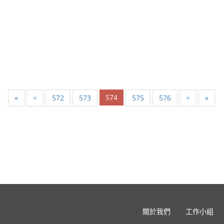
574
«
<
572
573
575
576
>
»
關於我們
工作小組